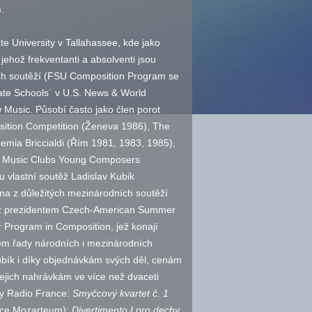
.
te University v Tallahassee, kde jako
ehož frekventanti a absolventi jsou
ch soutěží (FSU Composition Program se
ate Schools´ v U.S. News & World
 Music. Působí často jako člen porot
sition Competition (Ženeva 1986), The
emia Briccialdi (Řím 1981, 1983, 1985),
of Music Clubs Young Composers
 vlastní soutěž Ladislav Kubik
edna z důležitých mezinárodních soutěží
e též prezidentem Czech-American Summer
 Program in Composition, jež konají
nem řady národních i mezinárodních
bík i díky objednávkám svých děl, cenám
ejich nahrávkám ve více než dvaceti
ky Radio France:
Smyčcový kvartet
č.
1
dace Mozarteum):
Divertimento I pro dechy