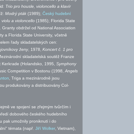
id:
Trio pro housle, violoncello a klavír
íž:
Modrý pták
(1989);
Český hudební
 violu a violoncello
(1985); Florida State
. Granty obdržel od National Association
y a Florida State University, včetně
elem řady skladatelských cen:
jovníkovy ženy
, 1978,
Koncert
č.
1 pro
Mezinárodní skladatelská soutěž Franze
t Kerkrade (Holandsko, 1995,
Symphony
sic Competition v Bostonu (1998,
Angels
nton
, Triga a mezinárodně jsou
nou produkovány a distribuovány Col-
ejmě ve spojení se zřejmým tvůrčím i
popředí dobového českého hudebního
mu pak umožnily proniknutí i do
lní“ témata (
např.
Jiří Wolker
, Vietnam),