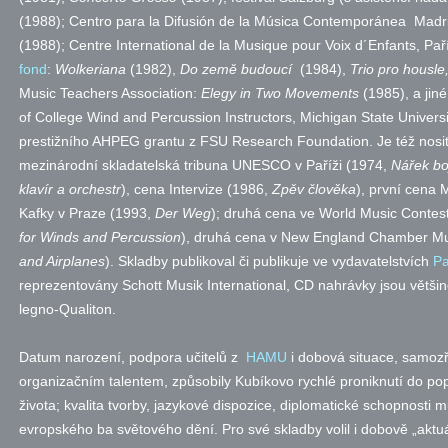
(1988); Centro para la Difusión de la Música Contemporánea Madr
(1988); Centre International de la Musique pour Voix d´Enfants, Pař
fond
:
Wolkeriana
(1982),
Do země budoucí
(1984),
Trio pro housle,
Music Teachers Association:
Elegy in Two Movements
(1985), a jiné
of College Wind and Percussion Instructors, Michigan State Universit
prestižního AHPEG grantu z FSU Research Foundation. Je též nosit
mezinárodní skladatelská tribuna UNESCO v Paříži (1974,
Nářek bo
klavír a orchestr
), cena Intervize (1986,
Zpěv člověka
), první cena 
Kafky v Praze (1993,
Der Weg
); druhá cena ve World Music Contes
for Winds and Percussion
), druhá cena v New England Chamber Mu
and Airplanes
). Skladby publikoval či publikuje ve vydavatelstvích
Pa
reprezentovány Schott Musik International, CD nahrávky jsou větši
legno-Qualiton.
Datum narození, podpora učitelů z
HAMU
i dobová situace, samozř
organizačním talentem, způsobily Kubíkovo rychlé proniknutí do 
života; kvalita tvorby, jazykové dispozice, diplomatické schopnosti 
evropského ba světového dění. Pro své skladby volil i dobově „aktuá