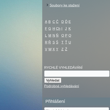
Soubory ke stažení
A
B
C
Č
D
Ď
E
F
G
H
Ch
I
J
K
L
M
N
Ň
O
P
Q
R
Ř
S
Š
T
Ť
U
V
W
X
Y
Z
Ž
RYCHLÉ VYHLEDÁVÁNÍ
Podrobné vyhledávání
Přihlášení