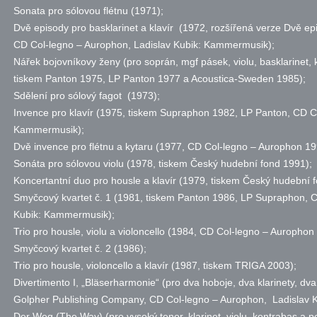
Sonata pro sólovou flétnu (1971);
Dvě episody pro basklarinet a klavír (1972, rozšířená verze Dvě epi
CD Col-legno – Aurophon, Ladislav Kubik: Kammermusik);
Nářek bojovníkovy ženy (pro soprán, mgf pásek, violu, basklarinet, 
tiskem Panton 1975, LP Panton 1977 a Acoustica-Sweden 1985);
Sdělení pro sólový fagot (1973);
Invence pro klavír (1975, tiskem Supraphon 1982, LP Panton, CD Co
Kammermusik);
Dvě invence pro flétnu a kytaru (1977, CD Col-legno – Aurophon 1
Sonáta pro sólovou violu (1978, tiskem Český hudební fond 1991);
Koncertantní duo pro housle a klavír (1979, tiskem Český hudební 
Smyčcový kvartet
č.
1 (1981, tiskem Panton 1986, LP Supraphon, C
Kubik: Kammermusik);
Trio pro housle, violu a violoncello (1984, CD Col-legno – Auropho
Smyčcový kvartet
č.
2 (1986);
Trio pro housle, violoncello a klavír (1987, tiskem TRIGA 2003);
Divertimento I, „Bläserharmonie“ (pro dva hoboje, dva klarinety, dva
Golpher Publishing Company, CD Col-legno – Aurophon, Ladislav 
Der Weg (The Way) (pro vysoký tenor, klarinet, violu, kontrabas a 