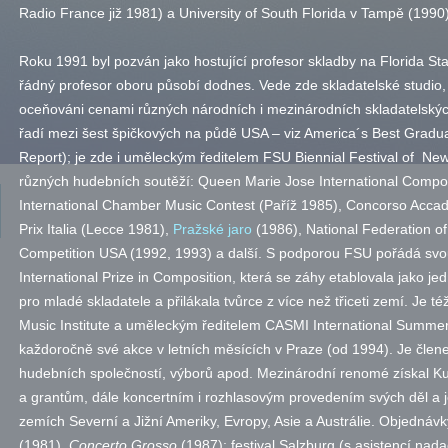
Radio France již 1981) a University of South Florida v Tampě (1990)
Roku 1991 byl pozván jako hostující profesor skladby na Florida Sta
řádný profesor oboru působí dodnes. Vede zde skladatelské studio, j
oceňováni cenami různých národních i mezinárodních skladatelský
řadí mezi šest špičkových na půdě USA – viz America´s Best Gradu
Report); je zde i uměleckým ředitelem FSU Biennial Festival of New
různých hudebních soutěží: Queen Marie Jose International Compo
International Chamber Music Contest (Paříž 1985), Concorso Accad
Prix Italia (Lecce 1981),
Pražské jaro
(1986), National Federation 
Competition USA (1992, 1993) a další. S podporou FSU pořádá svou
International Prize in Composition, která se záhy etablovala jako j
pro mladé skladatele a přilákala tvůrce z více než třiceti zemí. J
Music Institute a uměleckým ředitelem CASMI International Summer
každoročně své akce v letních měsících v Praze (od 1994). Je čle
hudebních společností, výborů
apod.
Mezinárodní renomé získal Ku
a grantům, dále koncertním i rozhlasovým provedením svých děl a j
zemích Severní a Jižní Ameriky, Evropy, Asie a Austrálie. Objednáv
(1981),
Concerto Grosso
(1987); festival Salzburg (s asistencí na