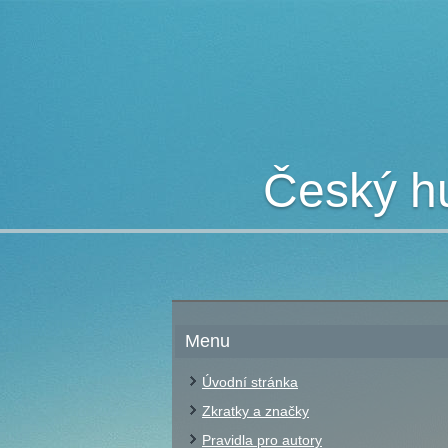
Český hu
Menu
Úvodní stránka
Zkratky a značky
Pravidla pro autory