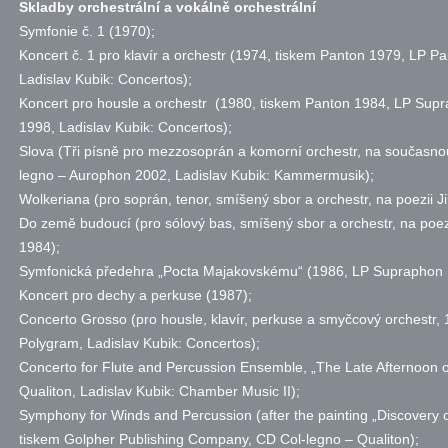
Skladby orchestrální a vokálně orchestrální
Symfonie
č.
1 (1970);
Koncert
č.
1 pro klavír a orchestr (1974, tiskem Panton 1979, LP P
Ladislav Kubik: Concertos);
Koncert pro housle a orchestr (1980, tiskem Panton 1984, LP Sup
1998, Ladislav Kubik: Concertos);
Slova (Tři písně pro mezzosoprán a komorní orchestr, na současno
legno – Aurophon 2002, Ladislav Kubik: Kammermusik);
Wolkeriana (pro soprán, tenor, smíšený sbor a orchestr, na poezii J
Do země budoucí (pro sólový bas, smíšený sbor a orchestr, na poez
1984);
Symfonická předehra „Pocta Majakovskému“ (1986, LP Supraphon 
Koncert pro dechy a perkuse (1987);
Concerto Grosso (pro housle, klavír, perkuse a smyčcový orchestr
Polygram, Ladislav Kubik: Concertos);
Concerto for Flute and Percussion Ensemble, „The Late Afternoon 
Qualiton, Ladislav Kubik: Chamber Music II);
Symphony for Winds and Percussion (after the painting „Discovery o
tiskem Golpher Publishing Company, CD Col-legno – Qualiton);