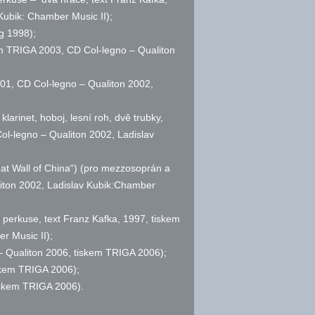
Kubik: Chamber Music II);
g 1998);
skem TRIGA 2003, CD Col-legno – Qualiton
001, CD Col-legno – Qualiton 2002,
klarinet, hoboj, lesní roh, dvě trubky,
l-legno – Qualiton 2002, Ladislav
at Wall of China“) (pro mezzosoprán a
liton 2002, Ladislav Kubik:Chamber
r a perkuse, text Franz Kafka, 1997, tiskem
r Music II);
 – Qualiton 2006, tiskem TRIGA 2006);
skem TRIGA 2006);
tiskem TRIGA 2006).