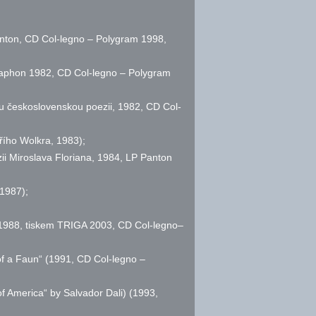
anton, CD Col-legno – Polygram 1998,
raphon 1982, CD Col-legno – Polygram
u československou poezii, 1982, CD Col-
iřího Wolkra, 1983);
ii Miroslava Floriana, 1984, LP Panton
1987);
, 1988, tiskem TRIGA 2003, CD Col-legno–
of a Faun“ (1991, CD Col-legno –
f America“ by Salvador Dali) (1993,