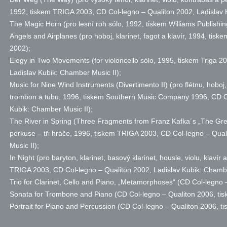
1992, tiskem TRIGA 2003, CD Col-legno – Qualiton 2002, Ladislav 
The Magic Horn (pro lesní roh sólo, 1992, tiskem Williams Publishin
Angels and Airplanes (pro hoboj, klarinet, fagot a klavír, 1994, ti
2002);
Elegy in Two Movements (for violoncello sólo, 1995, tiskem Triga 2
Ladislav Kubik: Chamber Music II);
Music for Nine Wind Instruments (Divertimento II) (pro flétnu, hoboj, 
trombon a tubu, 1996, tiskem Southern Music Company 1996, CD Co
Kubik: Chamber Music II);
The River in Spring (Three Fragments from Franz Kafka´s „The Gre
perkuse – tři hráče, 1996, tiskem TRIGA 2003, CD Col-legno – Qua
Music II);
In Night (pro baryton, klarinet, basový klarinet, housle, violu, klaví
TRIGA 2003, CD Col-legno – Qualiton 2002, Ladislav Kubik: Chambe
Trio for Clarinet, Cello and Piano, „Metamorphoses“ (CD Col-legno
Sonata for Trombone and Piano (CD Col-legno – Qualiton 2006, ti
Portrait for Piano and Percussion (CD Col-legno – Qualiton 2006, 