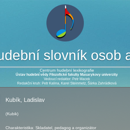
dební slovník osob a 
Centrum hudební lexikografie
Ústav hudební vědy Filozofické fakulty Masarykovy univerzity
Vedoucí redaktor: Petr Macek
Redakční kruh: Petr Kalina, Karel Steinmetz, Šárka Zahrádková
Kubík, Ladislav
(Kubik)
Charakteristika:
Skladatel, pedagog a organizátor