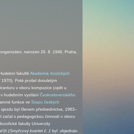
 organizátor, narozen 26. 8. 1946, Praha,
 Hudební fakultě
Akademie múzických
í
1970). Poté prošel dvouletým
iranturu v oboru kompozice (opět u
 v hudebním vysílání
Československého
znamné funkce ve
Svazu českých
. sjezdu byl členem předsednictva, 1983–
t začal s pedagogickou činností v oboru
ozofické fakulty Univerzity
říži (
Smyčcový kvartet
č.
1
byl objednán