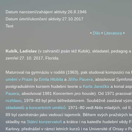
Datum narození/zahájení aktivity:
26.8.1946
Datum úmrtí/ukončení aktivity:
27.10.2017
Text
•
Dílo
•
Literatura
•
Kubík, Ladislav
(v zahraničí psán též Kubik), skladatel, pedagog a
zemřel 27. 10. 2017, Florida.
Maturoval na gymnáziu v rodišti (1963), pak studoval kompozici na
umění v Praze
(u
Emila Hlobila
a
Jiřího Pauera
, absolvoval
Symfoni
postgraduálním kursem hudební teorie u
Karla Janečka
a konal asp
Pauera
, absolvoval 1981
Koncertem pro housle
). Od 1971 pracoval
rozhlasu
, 1979–83 byl jeho šéfredaktorem. Souběžně zastával vý
skladatelů a koncertních umělců
: 1971–80 vedl Aktiv mladých, od II
89 byl zaměstnán jako vedoucí tajemník. Během svých pražských le
skladby na
Státní konzervatoři
a krátce i na katedře hudební vědy Fil
Karlovy, přednášel v rámci letních kurzů i na Université d´Orsay v Pa