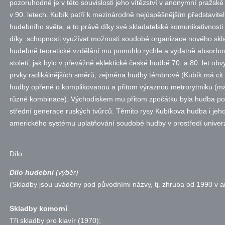
pozoruhodné je v této souvislosti jeho vítězství v anonymní pražské
v 90. letech. Kubík patří k mezinárodně nejúspěšnějším představit
hudebního světa, a to právě díky své skladatelské komunikativnosti a
díky schopnosti využívat možnosti soudobé organizace nového skla
hudebně teoretické vzdělání mu pomohlo rychle a vydatně absorbo
století, jak bylo v převážně eklektické české hudbě 70. a 80. let obvy
prvky radikálnějších směrů, zejména hudby témbrové (Kubík má cit 
hudby opřené o komplikovanou a přitom výraznou metrorytmiku (má
různé kombinace). Východiskem mu přitom zpočátku byla hudba po
střední generace ruských tvůrců. Těmito rysy Kubíkova hudba i jeho
amerického systému uplatňování soudobé hudby v prostředí univer
Dílo
Dílo hudební
(výběr)
(Skladby jsou uváděny pod původními názvy,
tj.
zhruba od 1990 v an
Skladby komorní
Tři skladby pro klavír (1970);