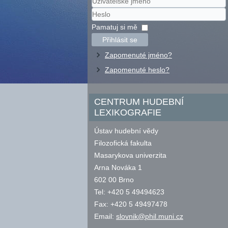
Uživatelské
jméno
Heslo
Pamatuj si mě
Přihlásit se
Zapomenuté jméno?
Zapomenuté heslo?
CENTRUM HUDEBNÍ
LEXIKOGRAFIE
Ústav hudební vědy
Filozofická fakulta
Masarykova univerzita
Arna Nováka 1
602 00 Brno
Tel: +420 5 49494623
Fax: +420 5 49497478
Email:
slovnik@phil.muni.cz