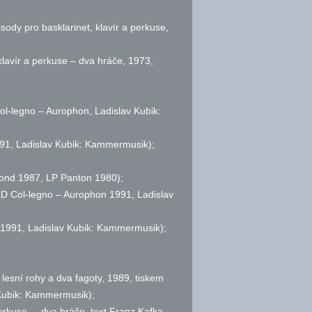
sody pro basklarinet, klavír a perkuse,
klavír a perkuse – dva hráče, 1973,
l-legno – Aurophon, Ladislav Kubik:
991, Ladislav Kubik: Kammermusik);
fond 1987, LP Panton 1980);
D Col-legno – Aurophon 1991, Ladislav
n 1991, Ladislav Kubik: Kammermusik);
 lesní rohy a dva fagoty, 1989, tiskem
Kubik: Kammermusik);
perkuse – dva hráče, text Franz Kafka,