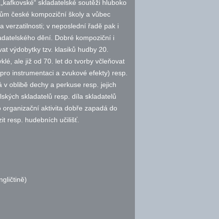
 „kafkovské“ skladatelské soutěži hluboko
elům české kompoziční školy a vůbec
 verzatilnosti; v neposlední řadě pak i
datelského dění. Dobré kompoziční i
vat výdobytky
tzv.
klasiků hudby 20.
klé, ale již od 70. let do tvorby včleňovat
pro instrumentaci a zvukové efekty)
resp.
 v oblibě dechy a perkuse
resp.
jejich
lských skladatelů
resp.
díla skladatelů
 organizační aktivita dobře zapadá do
zit
resp.
hudebních učilišť.
gličtině)