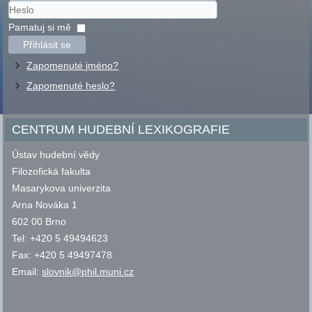
Uživatelské
jméno
Heslo
Pamatuj si mě
Přihlásit se
Zapomenuté jméno?
Zapomenuté heslo?
CENTRUM HUDEBNÍ LEXIKOGRAFIE
Ústav hudební vědy
Filozofická fakulta
Masarykova univerzita
Arna Nováka 1
602 00 Brno
Tel: +420 5 49494623
Fax: +420 5 49497478
Email:
slovnik@phil.muni.cz