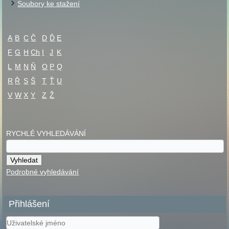
Soubory ke stažení
A
B
C
Č
D
Ď
E
F
G
H
Ch
I
J
K
L
M
N
Ň
O
P
Q
R
Ř
S
Š
T
Ť
U
V
W
X
Y
Z
Ž
RYCHLÉ VYHLEDÁVÁNÍ
Podrobné vyhledávání
Přihlášení