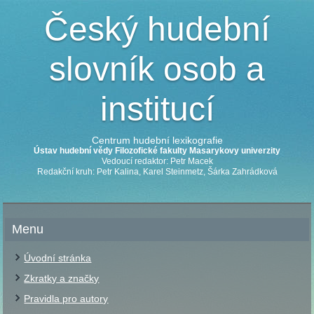
Český hudební
slovník osob a
institucí
Centrum hudební lexikografie
Ústav hudební vědy Filozofické fakulty Masarykovy univerzity
Vedoucí redaktor: Petr Macek
Redakční kruh: Petr Kalina, Karel Steinmetz, Šárka Zahrádková
Menu
Úvodní stránka
Zkratky a značky
Pravidla pro autory