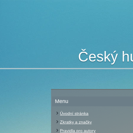
Český hu
Menu
Úvodní stránka
Zkratky a značky
Pravidla pro autory