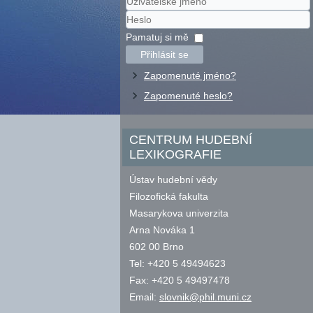
Uživatelské
jméno
Heslo
Pamatuj si mě
Přihlásit se
Zapomenuté jméno?
Zapomenuté heslo?
CENTRUM HUDEBNÍ
LEXIKOGRAFIE
Ústav hudební vědy
Filozofická fakulta
Masarykova univerzita
Arna Nováka 1
602 00 Brno
Tel: +420 5 49494623
Fax: +420 5 49497478
Email:
slovnik@phil.muni.cz