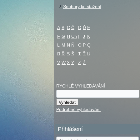
Soubory ke stažení
A
B
C
Č
D
Ď
E
F
G
H
Ch
I
J
K
L
M
N
Ň
O
P
Q
R
Ř
S
Š
T
Ť
U
V
W
X
Y
Z
Ž
RYCHLÉ VYHLEDÁVÁNÍ
Podrobné vyhledávání
Přihlášení