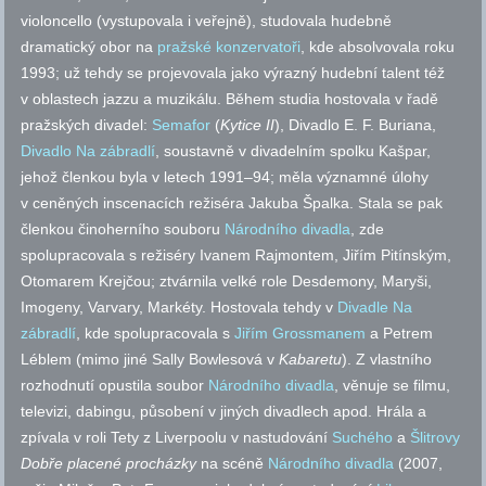
violoncello (vystupovala i veřejně), studovala hudebně
dramatický obor na
pražské konzervatoři
, kde absolvovala roku
1993; už tehdy se projevovala jako výrazný hudební talent též
v oblastech jazzu a muzikálu. Během studia hostovala v řadě
pražských divadel:
Semafor
(
Kytice II
), Divadlo E. F. Buriana,
Divadlo Na zábradlí
, soustavně v divadelním spolku Kašpar,
jehož členkou byla v letech 1991–94; měla významné úlohy
v ceněných inscenacích režiséra Jakuba Špalka. Stala se pak
členkou činoherního souboru
Národního divadla
, zde
spolupracovala s režiséry Ivanem Rajmontem, Jiřím Pitínským,
Otomarem Krejčou; ztvárnila velké role Desdemony, Maryši,
Imogeny, Varvary, Markéty. Hostovala tehdy v
Divadle Na
zábradlí
, kde spolupracovala s
Jiřím Grossmanem
a Petrem
Léblem (mimo jiné Sally Bowlesová v
Kabaretu
). Z vlastního
rozhodnutí opustila soubor
Národního divadla
, věnuje se filmu,
televizi, dabingu, působení v jiných divadlech
apod.
Hrála a
zpívala v roli Tety z Liverpoolu v nastudování
Suchého
a
Šlitrovy
Dobře placené procházky
na scéně
Národního divadla
(2007,