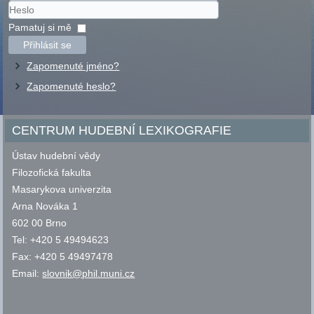
Uživatelské
jméno
Heslo
Pamatuj si mě
Přihlásit se
Zapomenuté jméno?
Zapomenuté heslo?
CENTRUM HUDEBNÍ LEXIKOGRAFIE
Ústav hudební vědy
Filozofická fakulta
Masarykova univerzita
Arna Nováka 1
602 00 Brno
Tel: +420 5 49494623
Fax: +420 5 49497478
Email:
slovnik@phil.muni.cz