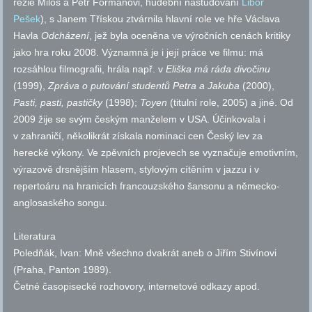
režie Miloš a Petr Formanovi, hudební nastudování
Libor
Pešek
), s Janem Třískou ztvárnila hlavní role ve hře Václava
Havla
Odcházení
, jež byla oceněna ve výročních cenách kritiky
jako hra roku 2008. Významná je i její práce ve filmu: má
rozsáhlou filmografii, hrála
např.
v
Eliška má ráda divočinu
(1999),
Zpráva o putování studentů Petra a Jakuba
(2000),
Pasti, pasti, pastičky
(1998);
Toyen
(titulní role, 2005) a jiné. Od
2009 žije se svým českým manželem v USA. Účinkovala i
v zahraničí, několikrát získala nominaci cen Český lev za
herecké výkony. Ve zpěvních projevech se vyznačuje emotivním,
výrazově drsnějším hlasem, stylovým cítěním v jazzu i v
repertoáru na hranicích francouzského šansonu a německo-
anglosaského songu.
Literatura
Poledňák, Ivan: Mně všechno dvakrát aneb o Jiřím Stivínovi
(Praha, Panton 1989).
Četné časopisecké rozhovory, internetové odkazy
apod.