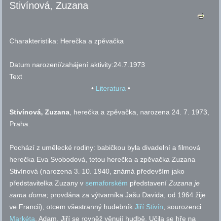
Stivínová, Zuzana
Charakteristika:
Herečka a zpěvačka
Datum narození/zahájení aktivity:
24.7.1973
Text
•
Literatura
•
Stivínová, Zuzana
, herečka a zpěvačka, narozena 24. 7. 1973,
Praha.
Pochází z umělecké rodiny: babičkou byla divadelní a filmová
herečka Eva Svobodová, tetou herečka a zpěvačka Zuzana
Stivínová (narozena 3. 10. 1940, známá především jako
představitelka Zuzany v
semaforském
představení
Zuzana je
sama doma
; provdána za výtvarníka Jašu Davida, od 1964 žije
ve Francii), otcem všestranný hudebník
Jiří Stivín
, sourozenci
Markéta
, Adam, Jiří se rovněž věnují hudbě. Učila se hře na