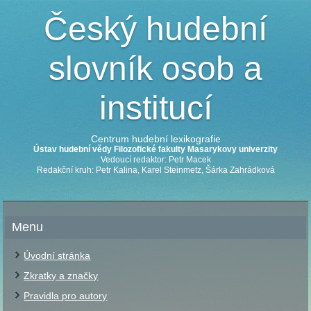
Český hudební
slovník osob a
institucí
Centrum hudební lexikografie
Ústav hudební vědy Filozofické fakulty Masarykovy univerzity
Vedoucí redaktor: Petr Macek
Redakční kruh: Petr Kalina, Karel Steinmetz, Šárka Zahrádková
Menu
Úvodní stránka
Zkratky a značky
Pravidla pro autory