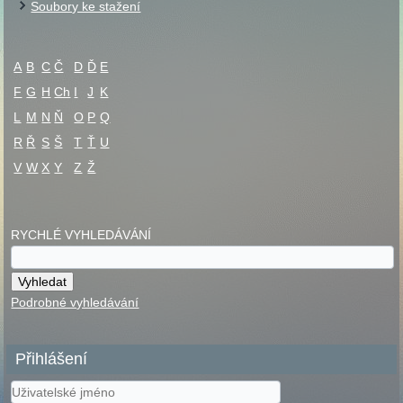
Soubory ke stažení
A
B
C
Č
D
Ď
E
F
G
H
Ch
I
J
K
L
M
N
Ň
O
P
Q
R
Ř
S
Š
T
Ť
U
V
W
X
Y
Z
Ž
RYCHLÉ VYHLEDÁVÁNÍ
Podrobné vyhledávání
Přihlášení