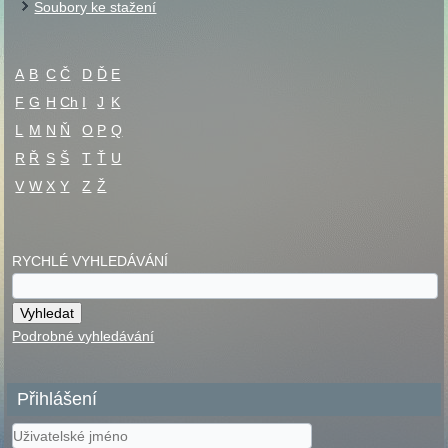
Soubory ke stažení
A
B
C
Č
D
Ď
E
F
G
H
Ch
I
J
K
L
M
N
Ň
O
P
Q
R
Ř
S
Š
T
Ť
U
V
W
X
Y
Z
Ž
RYCHLÉ VYHLEDÁVÁNÍ
Podrobné vyhledávání
Přihlášení