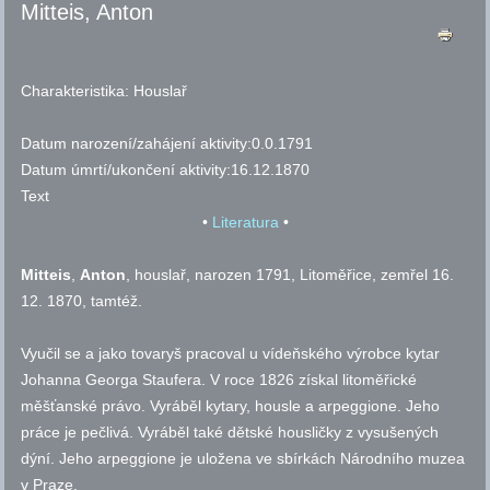
Mitteis, Anton
Charakteristika:
Houslař
Datum narození/zahájení aktivity:
0.0.1791
Datum úmrtí/ukončení aktivity:
16.12.1870
Text
•
Literatura
•
Mitteis
,
Anton
, houslař, narozen 1791, Litoměřice, zemřel 16.
12. 1870, tamtéž.
Vyučil se a jako tovaryš pracoval u vídeňského výrobce kytar
Johanna Georga Staufera. V roce 1826 získal litoměřické
měšťanské právo. Vyráběl kytary, housle a arpeggione. Jeho
práce je pečlivá. Vyráběl také dětské housličky z vysušených
dýní. Jeho arpeggione je uložena ve sbírkách Národního muzea
v Praze.