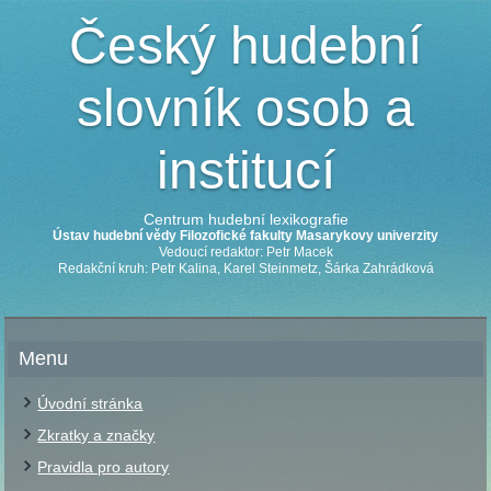
Český hudební
slovník osob a
institucí
Centrum hudební lexikografie
Ústav hudební vědy Filozofické fakulty Masarykovy univerzity
Vedoucí redaktor: Petr Macek
Redakční kruh: Petr Kalina, Karel Steinmetz, Šárka Zahrádková
Menu
Úvodní stránka
Zkratky a značky
Pravidla pro autory