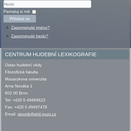
Uživatelské
jméno
Heslo
Pamatuj si mě
Přihlásit se
Zapomenuté jméno?
Zapomenuté heslo?
CENTRUM HUDEBNÍ LEXIKOGRAFIE
Ústav hudební vědy
Filozofická fakulta
Masarykova univerzita
Arna Nováka 1
602 00 Brno
Tel: +420 5 49494623
Fax: +420 5 49497478
Email:
slovnik@phil.muni.cz