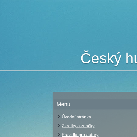
Český hu
Menu
Úvodní stránka
Zkratky a značky
Pravidla pro autory