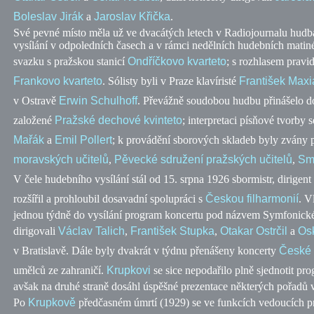
Boleslav Jirák
a
Jaroslav Křička
.
Své pevné místo měla už ve dvacátých letech v Radiojournalu hudb
vysílání v odpoledních časech a v rámci nedělních hudebních mati
svazku s pražskou stanicí
Ondříčkovo kvarteto
; s rozhlasem pravi
Frankovo kvarteto
. Sólisty byli v Praze klavíristé
František Maxi
v Ostravě
Erwin Schulhoff
. Převážně soudobou hudbu přinášelo 
založené
Pražské dechové kvinteto
; interpretaci písňové tvorby
Mařák
a
Emil Pollert
; k provádění sborových skladeb byly zvány 
moravských učitelů
,
Pěvecké sdružení pražských učitelů
,
Sm
V čele hudebního vysílání stál od 15. srpna 1926 sbormistr, dirigen
rozšířil a prohloubil dosavadní spolupráci s
Českou filharmonií
. V
jednou týdně do vysílání program koncertu pod názvem Symfonické 
dirigovali
Václav Talich
,
František Stupka
,
Otakar Ostrčil
a
Os
v Bratislavě. Dále byly dvakrát v týdnu přenášeny koncerty
České 
umělců ze zahraničí.
Krupkovi
se sice nepodařilo plně sjednotit pr
avšak na druhé straně dosáhl úspěšné prezentace některých pořadů v
Po
Krupkově
předčasném úmrtí (1929) se ve funkcích vedoucích 