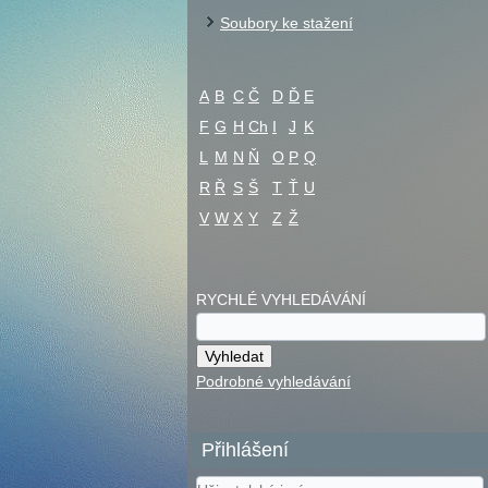
Soubory ke stažení
A
B
C
Č
D
Ď
E
F
G
H
Ch
I
J
K
L
M
N
Ň
O
P
Q
R
Ř
S
Š
T
Ť
U
V
W
X
Y
Z
Ž
RYCHLÉ VYHLEDÁVÁNÍ
Podrobné vyhledávání
Přihlášení