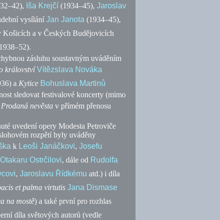
32–42),
Iša Krejčí
(1934–45),
Jaroslav
udební vysílání
Jan Janota
(1934–45),
 Košicích a v Českých Budějovicích
1938–52).
epochybnou zásluhu soustavným uváděním
o království
Vítězslava Nováka
36) a
Kytice
Bohuslava Martinů
ost sledovat festivalové koncerty (mimo
Prodaná nevěsta
v přímém přenosu
enuté uvedení opery Modesta Petroviče
 slohovém rozpětí byly uváděny
ška
k
Leoši Janáčkovi
,
Josefu
Otakaru Ostrčilovi
, dále od
Rudolfa
vcovi
,
Jaroslavu Řídkému
atd.
) i díla
acis et palma virtutis
Jana Dismase
a na mostě
)
a také první pro rozhlas
erní díla světových autorů (vedle