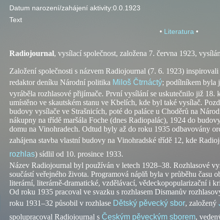
Datum narození/zahájení aktivity:
0.0.1923
Text
•
Literatura
•
Radiojournal
,
vysílací společnost, založena 7. června 1923, vysílán
Založení společnosti s názvem Radiojournal (7. 6. 1923) inspirova
redaktor deníku Národní politika
Miloš Čtrnáctý
; podílníkem byla j
vyráběla rozhlasové přijímače. První vysílání se uskutečnilo již 18.
umístěno ve skautském stanu ve Kbelích, kde byl také vysílač. Pozd
budovy vysílače ve Strašnicích, poté do paláce u Choděrů na Národ
nákupny na třídě maršála Foche (dnes Radiopalác), 1924 do budov
domu na Vinohradech. Odtud byly až do roku 1935 odbavovány orc
zahájena stavba vlastní budovy na Vinohradské třídě 12, kde Radio
rozhlas
) sídlil od 10. prosince 1933.
Název Radiojournal byl používán v letech 1928–38. Rozhlasové vys
součástí veřejného života. Programová náplň byla v průběhu času o
literární, literárně-dramatické, vzdělávací, vědeckopopularizační i kr
Od roku 1935 pracoval ve svazku s rozhlasem Dismanův rozhlasový
roku 1931–32 působil v rozhlase
Dětský pěvecký sbor
, založený
spolupracoval Radiojournal s
Českým pěveckým sborem
, vede