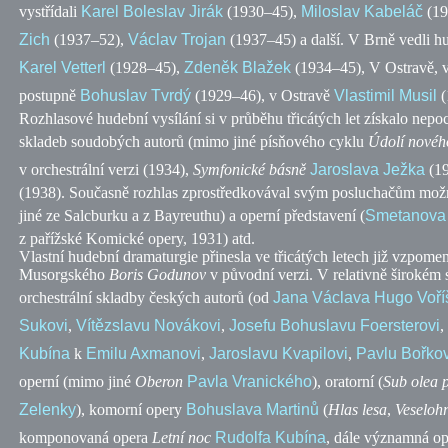
vystřídali
Karel Boleslav Jirák
(1930–45),
Miloslav Kabeláč
(19
Zich
(1937–52),
Václav Trojan
(1937–45) a další. V Brně vedli h
Karel Vetterl
(1928–45),
Zdeněk Blažek
(1934–45), V Ostravě, v
postupně
Bohuslav Tvrdý
(1929–46), v Ostravě
Vlastimil Musil
(
Rozhlasové hudební vysílání si v průběhu třicátých let získalo n
skladeb soudobých autorů (mimo jiné písňového cyklu
Údolí novéh
v orchestrální verzi (1934),
Symfonické básně
Jaroslava Ježka
(19
(1938). Současně rozhlas zprostředkovával svým posluchačům možn
jiné ze Salcburku a z Bayreuthu) a operní představení (
Smetanova
z pařížské Komické opery, 1931)
atd.
Vlastní hudební dramaturgie přinesla ve třicátých letech již vzpom
Musorgského
Boris Godunov
v původní verzi. V relativně širokém
orchestrální skladby českých autorů (od
Jana Václava Hugo Voří
Sukovi
,
Vítězslavu Novákovi
,
Josefu Bohuslavu Foersterovi
,
Kubína
k
Emilu Axmanovi
,
Jaroslavu Kvapilovi
,
Pavlu Bořko
operní (mimo jiné
Oberon
Pavla Vranického
), oratorní (
Sub olea p
Zelenky
), komorní opery
Bohuslava Martinů
(
Hlas lesa
,
Veselohr
komponovaná opera
Letní noc
Rudolfa Kubína
, dále významná op