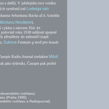
bus
a další). V jubilejním roce vzniku
vých symfonií (od
Ludwiga van
 Johanna Sebastiana Bacha až k Arnoldu
ítězslavu Novákovi
).
ný cyklus s názvem
Tisíc let
é polovině roku 1938 události spojené
y přenášeny do zahraničí (
např.
a
,
Sukova
Fantazie g moll pro housle
časopis Radio-Journal (redaktor
Miloš
ak jako týdeník). Časopis pak prošel
oslovenského rozhlasu).
lasu (Praha 1996).
Českého rozhlasu a Radiojournal).