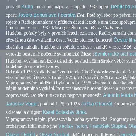
provedl
Kühn
mimo jiné
např.
v listopadu 1932 operu
Bedřicha S
operu
Josefa Bohuslava Foerstra
Eva.
Poté byl sbor po právní s
spjatý s Radiojournalem; v příštích deseti letech s ním úzce spolupra
(mimo jiné v roce 1937 Musorgského opera
Boris Godunov
).
Hudební pořady byly v prvních letech existence Radiojournalu domi
převážnou část vysílacího času. Vedle přenosů koncertů
České fil
obsáhlou nabídku hudebních pořadů orchestr vzniklý v roce 1926; 
vyrostlo postupně početné symfonické těleso (
Symfonický orches
Hudební vysílání nabízelo už tehdy posluchačům široký výběr symf
hudebně-dramatické tvorby.
Od roku 1925 vznikaly na území tehdejšího Československa další roz
vlastní hudební tělesa v Brně (1925), v Ostravě (1929) a později tak
V programovém oddělení byla od roku 1925 zřízena funkce kapelník
náplň hudebního vysílání, řídit rozhlasové hudební těleso a pracovat
doprovazeč. Do této funkce byl nejprve jmenován
Antonín Maria
Jaroslav Vogel
, poté od 1. října 1925
Jožka Charvát
. Odborným 
skladatel a dirigent
Karel Boleslav Jirák
.
V programové náplni převažovala hudba symfonická. Programy rea
orchestrem řídili mimo jiné
Václav Talich
,
František Stupka
,
Ota
Otakar Ostrčil
a
Oskar Nedbal
, další koncerty dirigovali
Jarosla