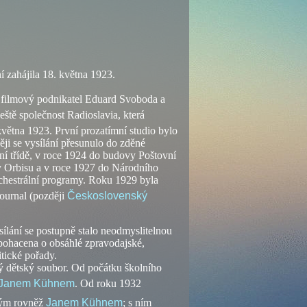
í zahájila 18. května 1923.
li filmový podnikatel Eduard Svoboda a
eště společnost Radioslavia, která
 května 1923. První prozatímní studio bylo
ěji se vysílání přesunulo do zděné
ní třídě, v roce 1924 do budovy Poštovní
y Orbisu a v roce 1927 do Národního
hestrální programy. Roku 1929 byla
journal (později
Československý
ílání se postupně stalo neodmyslitelnou
bohacena o obsáhlé zpravodajské,
itické pořady.
 dětský soubor. Od počátku školního
Janem Kühnem
. Od roku 1932
ným rovněž
Janem Kühnem
; s ním