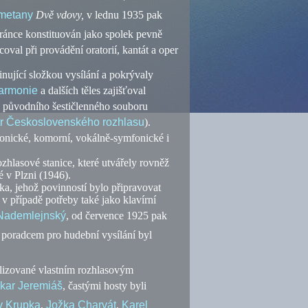
metany
Dvě vdovy,
v lednu 1935 pak
tránce konstituován jako spolek pevně
coval při provádění oratorií, kantát a oper
nující složkou vysílání a pokrývaly
harmonie
a dalších těles zajišťoval
z původního šestičlenného souboru
tr Československého rozhlasu
).
onické, komorní, vokálně-symfonické i
hlasové stanice, které utvářely rovněž
é v Plzni (1946).
a, jehož povinností bylo připravovat
 v případě potřeby také jako klavírní
 Nademlejnský
, od července 1925 pak
poradcem pro hudební vysílání byl
lizované vlastním rozhlasovým
kar Jeremiáš
, častými hosty byli
v Krupka
,
Jožka Charvát
,
Karel