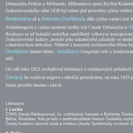
Debussyho
Pelléas a Mélisande
,
Milhaudova opera
Kryštof Kolum
československého státu 1938 byl mimo jiné proveden cyklus světo
Beethovena
až k
Antonínu Dvořákovi
), dále cyklus variací (od
Schönbergovi) a cyklus moderní hudby (od Claude Debussyho k
V
Realizace se už bohužel nedočkal zamýšlený velkoryse koncipova
československé kultury
,
protože jeho uskutečnění zabránily ve druh
s mnichovskou dohodou. Některé z koncertů rozhlasového tělesa byl
Dvořákovo
Stabat Mater
,
Janáčkova
Glagolská mše
a
Symfoniett
atd).
Od září roku 1923 zveřejňoval informace o rozhlasových pořadech 
Čtrnáctý
ho vydával nejprve s měsíční periodicitou, od roku 1925 p
řadou proměn obsahu i názvů.
Literatura
I. Lexika
ČSHS
(hesla Radiojournal, čs. rozhlasový časopis a Ročenky Česk
Běhal, Rostislav: Kdo je kdo v sedmdesátileté historii Českého rozh
Český hudební slovník osob a instituci (hesla Symfonický orchestr 