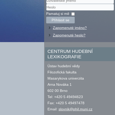
Uživatelské
jméno
Heslo
Pamatuj si mě
Přihlásit se
Zapomenuté jméno?
Zapomenuté heslo?
CENTRUM HUDEBNÍ
LEXIKOGRAFIE
Ústav hudební vědy
Filozofická fakulta
Masarykova univerzita
Arna Nováka 1
602 00 Brno
Tel: +420 5 49494623
Fax: +420 5 49497478
Email:
slovnik@phil.muni.cz