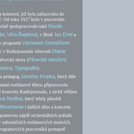
a komorní, jež byla zařazována do
né. Od roku 1927 bylo v pracovním
delně spolupracovalo také
Novák-
án
,
Věra Řepková
, v Brně
Jan Erml
a
do programů
Václavem Smetáčkem
 se v Radiojournalu věnovali
Otakar
pěvecké sbory (
Pěvecké sdružení
etana
,
Typografie
).
t a pedagog
Jaroslav Krupka
, který dále
lastní rozhlasové těleso připravovalo
koncerty Radiojournalu, z nichž většinu
kar Nedbal
, který tehdy působil
filharmonie
i dalších těles a koncerty
ogramovou náplň orchestrálních pořadů,
 zahraničních rozhlasových stanicích.
programových pracovníků postupně