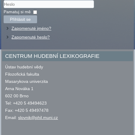
Uživatelské
jméno
Heslo
Pamatuj si mě
Přihlásit se
Zapomenuté jméno?
Zapomenuté heslo?
CENTRUM HUDEBNÍ LEXIKOGRAFIE
Ústav hudební vědy
Filozofická fakulta
Masarykova univerzita
Arna Nováka 1
602 00 Brno
Tel: +420 5 49494623
Fax: +420 5 49497478
Email:
slovnik@phil.muni.cz