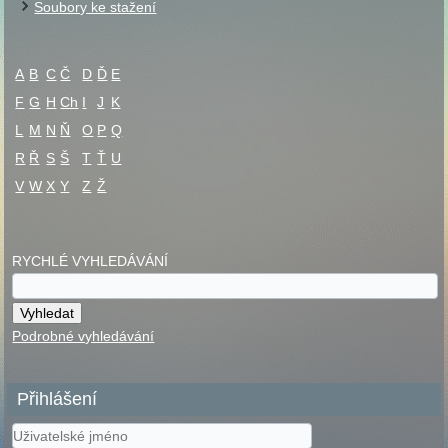
Soubory ke stažení
A
B
C
Č
D
Ď
E
F
G
H
Ch
I
J
K
L
M
N
Ň
O
P
Q
R
Ř
S
Š
T
Ť
U
V
W
X
Y
Z
Ž
RYCHLÉ VYHLEDÁVÁNÍ
Podrobné vyhledávání
Přihlášení