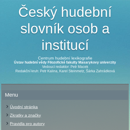
Český hudební
slovník osob a
institucí
Centrum hudební lexikografie
Ústav hudební vědy Filozofické fakulty Masarykovy univerzity
Vedoucí redaktor: Petr Macek
Redakční kruh: Petr Kalina, Karel Steinmetz, Šárka Zahrádková
Menu
Úvodní stránka
Zkratky a značky
Pravidla pro autory