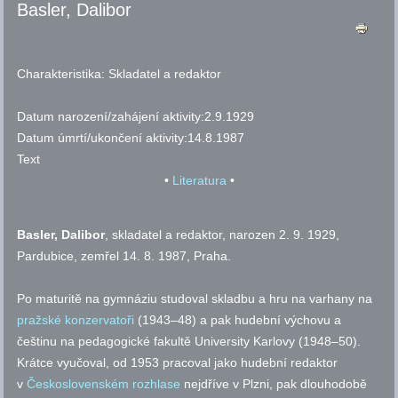
Basler, Dalibor
Charakteristika:
Skladatel a redaktor
Datum narození/zahájení aktivity:
2.9.1929
Datum úmrtí/ukončení aktivity:
14.8.1987
Text
•
Literatura
•
Basler, Dalibor
, skladatel a redaktor, narozen 2. 9. 1929,
Pardubice, zemřel 14. 8. 1987, Praha.
Po maturitě na gymnáziu studoval skladbu a hru na varhany na
pražské konzervatoři
(1943–48) a pak hudební výchovu a
češtinu na pedagogické fakultě University Karlovy (1948–50).
Krátce vyučoval, od 1953 pracoval jako hudební redaktor
v
Československém rozhlase
nejdříve v Plzni, pak dlouhodobě