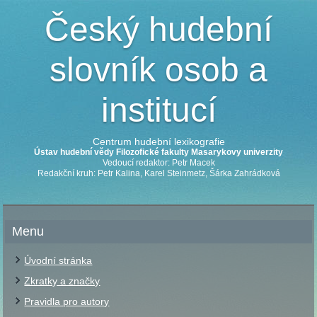
Český hudební
slovník osob a
institucí
Centrum hudební lexikografie
Ústav hudební vědy Filozofické fakulty Masarykovy univerzity
Vedoucí redaktor: Petr Macek
Redakční kruh: Petr Kalina, Karel Steinmetz, Šárka Zahrádková
Menu
Úvodní stránka
Zkratky a značky
Pravidla pro autory