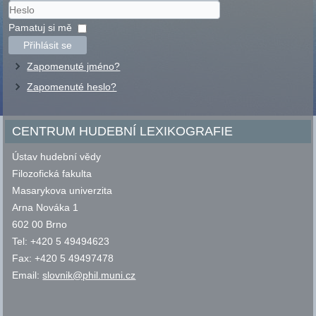
Uživatelské
jméno
Heslo
Pamatuj si mě
Přihlásit se
Zapomenuté jméno?
Zapomenuté heslo?
CENTRUM HUDEBNÍ LEXIKOGRAFIE
Ústav hudební vědy
Filozofická fakulta
Masarykova univerzita
Arna Nováka 1
602 00 Brno
Tel: +420 5 49494623
Fax: +420 5 49497478
Email:
slovnik@phil.muni.cz