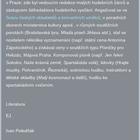
v Praze; zde byl vedoucím redakce malých hudebních žánrů a
zástupcem šéfredaktora hudebního vysílání. Angažoval se ve
Svazu českých skladatelů a koncertních umělců
, v poradních
sborech ministerstva kultury
apod.
, v různých soutěžních
porotách (Bratislavská lyra, Mladá píseň Jihlava
atd.
), stal se
nositelem několika vyznamenání (
např.
státní cena Antonína
Zápotockého) a získával ceny v soutěžích typu Písničky pro
Hvězdu, Májová Praha. Komponoval písně (
např.
Jen řekni
Sokolov, Naše krásná země, Spartakiáda volá
), lidovky (
Hrajte
muziky, Pohraničník, Řeznická
), scénickou hudbu, instruktivní a
dětské skladby (
Malý kosmonaut
a další), hudbu ke
spartakiádním cvičením.
Literatura
EJ
.
Ivan Poledňák