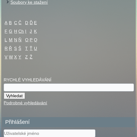
Soubory ke stažení
A
B
C
Č
D
Ď
E
F
G
H
Ch
I
J
K
L
M
N
Ň
O
P
Q
R
Ř
S
Š
T
Ť
U
V
W
X
Y
Z
Ž
RYCHLÉ VYHLEDÁVÁNÍ
Podrobné vyhledávání
Přihlášení