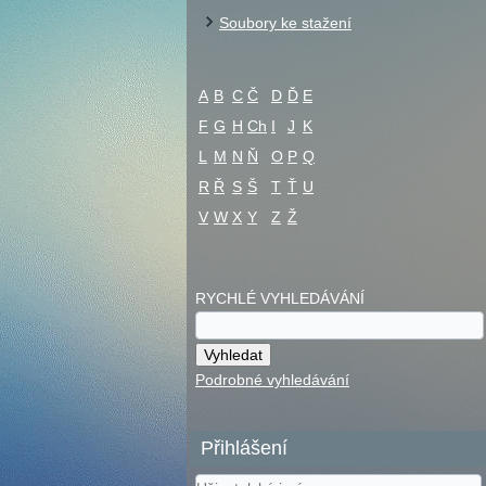
Soubory ke stažení
A
B
C
Č
D
Ď
E
F
G
H
Ch
I
J
K
L
M
N
Ň
O
P
Q
R
Ř
S
Š
T
Ť
U
V
W
X
Y
Z
Ž
RYCHLÉ VYHLEDÁVÁNÍ
Podrobné vyhledávání
Přihlášení