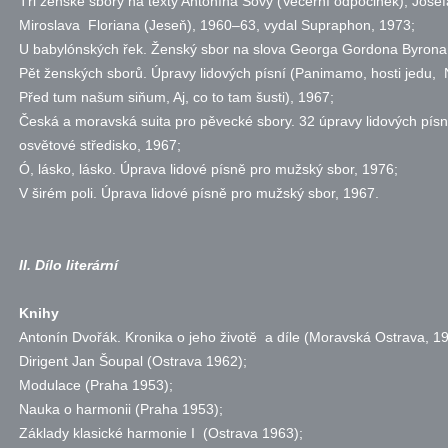
Tři ženské sbory na texty Antonína Sovy (Večerní odpočinek), Josef
Miroslava Floriana (Jeseň), 1960–63, vydal Supraphon, 1973;
U babylónských řek. Ženský sbor na slova Georga Gordona Byrona
Pět ženských sborů. Úpravy lidových písní (Panimamo, hosti jedu
Před tum našum siňum, Aj, co to tam šusti), 1967;
Česká a moravská suita pro pěvecké sbory. 32 úpravy lidových písn
osvětové středisko, 1967;
Ó, lásko, lásko. Úprava lidové písně pro mužský sbor, 1976;
V širém poli. Úprava lidové písně pro mužský sbor, 1967.
II. Dílo literární
Knihy
Antonín Dvořák. Kronika o jeho životě a díle (Moravská Ostrava, 19
Dirigent Jan Šoupal (Ostrava 1962);
Modulace (Praha 1953);
Nauka o harmonii (Praha 1953);
Základy klasické harmonie I (Ostrava 1963);