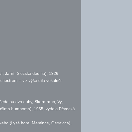
í, Jarní, Slezská dědina), 1926;
rchestrem – viz výše díla vokálně-
šeda su dva duby, Skoro rano, Vy,
 našima humnoma), 1935, vydala Pěvecká
eho (Lysá hora, Mamince, Ostravica),