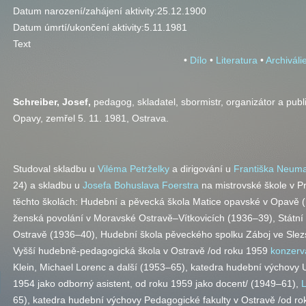
Datum narození/zahájení aktivity:
25.12.1900
Datum úmrtí/ukončení aktivity:
5.11.1981
Text
•
Dílo
•
Literatura
•
Archiváli
Schreiber, Josef,
pedagog, skladatel, sbormistr, organizátor a publ
Opavy, zemřel 5. 11. 1981, Ostrava.
Studoval skladbu u
Viléma Petrželky
a dirigování u
Františka Neum
24) a skladbu u
Josefa Bohuslava Foerstra
na mistrovské škole v P
těchto školách: Hudební a pěvecká škola Matice opavské v Opavě 
ženská povolání v Moravské Ostravě–Vítkovicích (1936–39), Státn
Ostravě (1936–40), Hudební škola pěveckého spolku Záboj ve Slezsk
Vyšší hudebně-pedagogická škola v Ostravě /od roku 1959
konzerv
Klein, Michael Lorenc a další (1953–65), katedra hudební výchovy 
1954 jako odborný asistent, od roku 1959 jako docent/ (1949–61),
L
65), katedra hudební výchovy Pedagogické fakulty v Ostravě /od ro