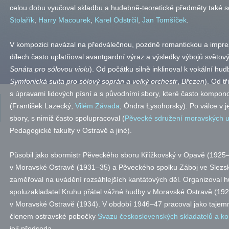
celou dobu vyučoval skladbu a hudebně-teoretické předměty také 
Stolařík
,
Harry Macourek
,
Karel Odstrčil
,
Jan Tomšíček
.
V kompozici navázal na předválečnou, pozdně romantickou a impresi
dílech často uplatňoval avantgardní výraz a výsledky výbojů světov
Sonáta pro sólovou violu
). Od počátku silně inklinoval k vokální hud
Symfonická suita pro sólový soprán a velký orchestr
,
Březen
). Od t
s úpravami lidových písní a s původními sbory, které často kompono
(František Lazecký,
Vilém Závada
, Óndra Łysohorsky). Po válce v j
sbory, s nimiž často spolupracoval (
Pěvecké sdružení moravských uč
Pedagogické fakulty v Ostravě a jiné).
Působil jako sbormistr Pěveckého sboru Křížkovský v Opavě (1925
v Moravské Ostravě (1931–35) a Pěveckého spolku Záboj ve Slezsk
zaměřoval na uvádění rozsáhlejších kantátových děl. Organizoval h
spoluzakladatel Kruhu přátel vážné hudby v Moravské Ostravě (19
v Moravské Ostravě (1934). V období 1946–47 pracoval jako tajemn
členem ostravské pobočky
Svazu československých skladatelů a ko
její předseda.