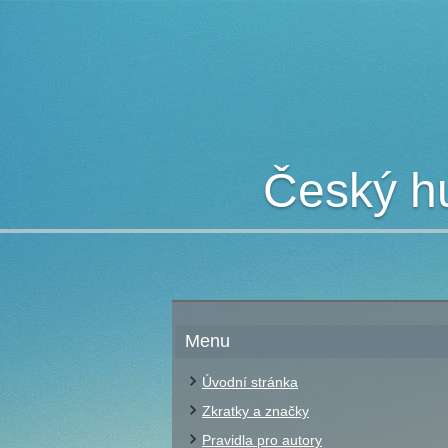
Český hu
Menu
Úvodní stránka
Zkratky a značky
Pravidla pro autory