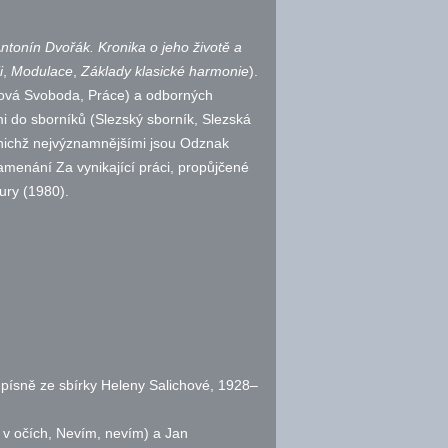
ntonín Dvořák. Kronika o jeho životě a
i
,
Modulace
,
Základy klasické harmonie
).
, Nová Svoboda, Práce) a odborných
mi do sborníků (Slezský sborník, Slezská
z nichž nejvýznamnějšími jsou Odznak
amenání Za vynikající práci, propůjčené
tury (1980).
é písně ze sbírky Heleny Salichové, 1928–
zy v očích, Nevím, nevím) a Jan