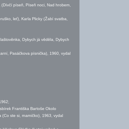
a (Dívčí píseň, Píseň noci, Nad hrobem,
ško, leť), Karla Plicky (Žabí svatba,
 laštověnka, Dybych já věděla, Dybych
Jarní, Pasáčkova písnička), 1960, vydal
1962;
 sbírek Františka Bartoše Okolo
a (Co ste si, mamičko), 1963, vydal