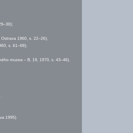
9–30);
, Ostrava 1960,
s.
22–26);
960,
s.
61–68);
kého muzea – B, 19, 1970,
s.
43–46).
.
ava 1995).