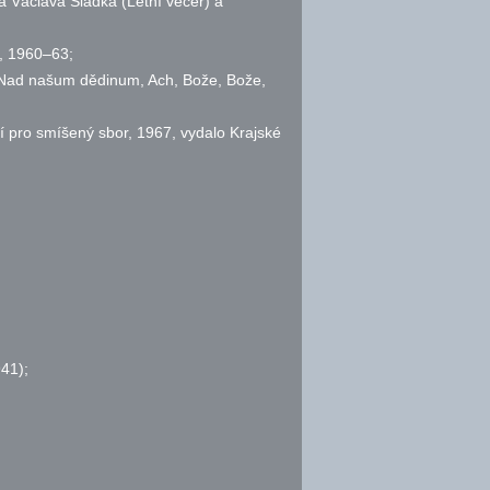
a Václava Sládka (Letní večer) a
, 1960–63;
, Nad našum dědinum, Ach, Bože, Bože,
í pro smíšený sbor, 1967, vydalo Krajské
41);