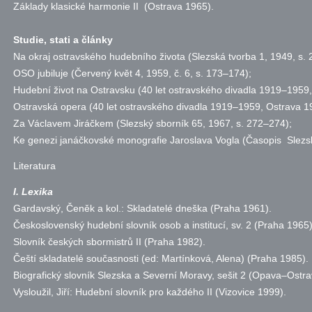
Základy klasické harmonie II (Ostrava 1965).
Studie, stati a články
Na okraj ostravského hudebního života (Slezská tvorba 1, 1949,
s.
2
OSO jubiluje (Červený květ 4, 1959,
č.
6,
s.
173–174);
Hudební život na Ostravsku (40 let ostravského divadla 1919–1959
Ostravská opera (40 let ostravského divadla 1919–1959, Ostrava 1
Za Václavem Jiráčkem (Slezský sborník 65, 1967,
s.
272–274);
Ke genezi janáčkovské monografie Jaroslava Vogla (Časopis Slezs
Literatura
I. Lexika
Gardavský, Čeněk a kol.: Skladatelé dneška (Praha 1961).
Československý hudební slovník osob a institucí,
sv.
2 (Praha 1965)
Slovník českých sbormistrů II (Praha 1982).
Čeští skladatelé současnosti (ed: Martínková, Alena) (Praha 1985).
Biografický slovník Slezska a Severní Moravy, sešit 2 (Opava–Ostr
Vysloužil, Jiří: Hudební slovník pro každého II (Vizovice 1999).