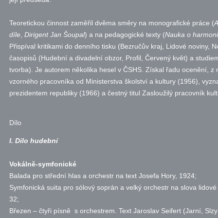
Teoretickou činnost zaměřil dvěma směry na monografické práce (
A
díle
,
Dirigent Jan Šoupal
) a na pedagogické texty (
Nauka o harmoni
Přispíval kritikami do denního tisku (Bezručův kraj, Lidové noviny
časopisů (Hudební a divadelní obzor, Profil, Červený květ) a studie
tvorba). Je autorem několika hesel v
ČSHS
. Získal řadu ocenění, 
vzorného pracovníka od Ministerstva školství a kultury (1956), vyzn
prezidentem republiky (1966) a čestný titul Zasloužilý pracovník kul
Dílo
I. Dílo hudební
Vokálně-symfonické
Balada pro střední hlas a orchestr na text Josefa Hory, 1924;
Symfonická suita pro sólový soprán a velký orchestr na slova lidov
32;
Březen – čtyři písně s orchestrem. Text Jaroslav Seifert (Jarní, Sl