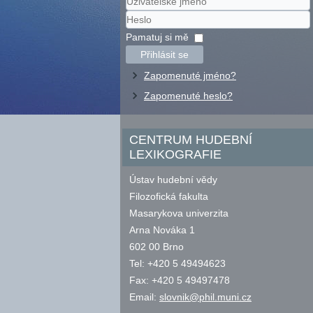
Uživatelské
jméno
Heslo
Pamatuj si mě
Přihlásit se
Zapomenuté jméno?
Zapomenuté heslo?
CENTRUM HUDEBNÍ
LEXIKOGRAFIE
Ústav hudební vědy
Filozofická fakulta
Masarykova univerzita
Arna Nováka 1
602 00 Brno
Tel: +420 5 49494623
Fax: +420 5 49497478
Email:
slovnik@phil.muni.cz