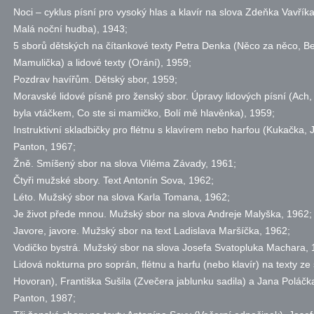
Noci – cyklus písní pro vysoký hlas a klavír na slova Zdeňka Vavřík
Malá noční hudba), 1943;
5 sborů dětských na čítankové texty Petra Denka (Něco za něco, Beru
Mamulička) a lidové texty (Orání), 1959;
Pozdrav havířům. Dětský sbor, 1959;
Moravské lidové písně pro ženský sbor. Úpravy lidových písní (Ach,
byla vtáčkem, Co ste si mamičko, Bolí mě hlavěnka), 1959;
Instruktivní skladbičky pro flétnu s klavírem nebo harfou (Kukačka, 
Panton, 1967;
Žně. Smíšený sbor na slova Viléma Závady, 1961;
Čtyři mužské sbory. Text Antonín Sova, 1962;
Léto. Mužský sbor na slova Karla Tomana, 1962;
Je život přede mnou. Mužský sbor na slova Andreje Malyška, 1962;
Javore, javore. Mužský sbor na text Ladislava Maršíčka, 1962;
Vodičko bystrá. Mužský sbor na slova Josefa Svatopluka Machara, 
Lidová nokturna pro soprán, flétnu a harfu (nebo klavír) na texty ze
Hovoran), Františka Sušila (Zvečera jablunku sadila) a Jana Poláčk
Panton, 1987;