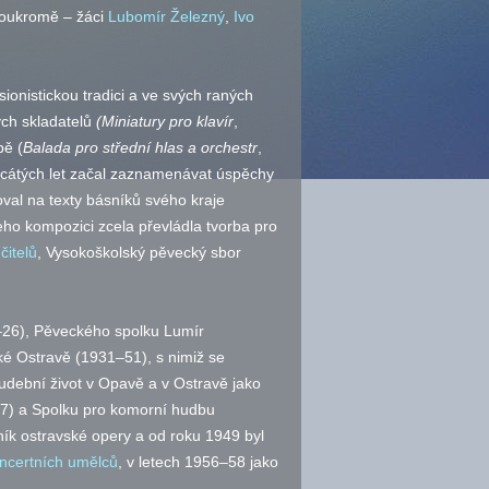
soukromě – žáci
Lubomír Železný
,
Ivo
onistickou tradici a ve svých raných
ých skladatelů
(Miniatury pro klavír
,
bě (
Balada pro střední hlas a orchestr
,
řicátých let začal zaznamenávat úspěchy
val na texty básníků svého kraje
eho kompozici zcela převládla tvorba pro
itelů
, Vysokoškolský pěvecký sbor
–26), Pěveckého spolku Lumír
é Ostravě (1931–51), s nimiž se
udební život v Opavě a v Ostravě jako
27) a Spolku pro komorní hudbu
ík ostravské opery a od roku 1949 byl
ncertních umělců
, v letech 1956–58 jako