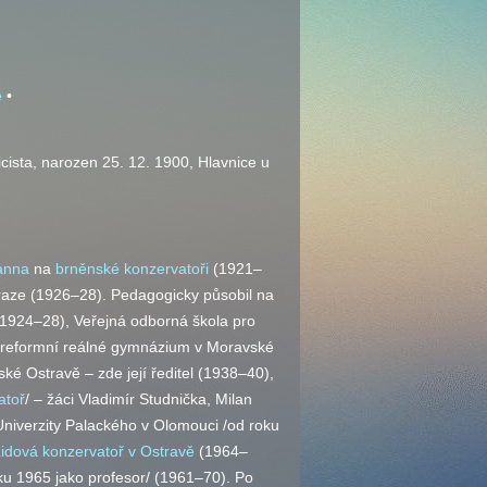
e
•
icista, narozen 25. 12. 1900, Hlavnice u
anna
na
brněnské konzervatoři
(1921–
raze (1926–28). Pedagogicky působil na
(1924–28), Veřejná odborná škola pro
í reformní reálné gymnázium v Moravské
é Ostravě – zde její ředitel (1938–40),
atoř
/ – žáci Vladimír Studnička, Milan
Univerzity Palackého v Olomouci /od roku
idová konzervatoř v Ostravě
(1964–
ku 1965 jako profesor/ (1961–70). Po