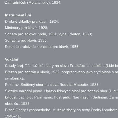
Zahradníček (Melancholie), 1934.
Instrumentální
Drobné skladby pro klavír, 1924;
Miniatury pro klavír, 1928;
Sonáta pro sólovou violu, 1931, vydal Panton, 1969;
Sonatina pro klavír, 1936;
Deset instruktivních skladeb pro klavír, 1956.
Vokální
Chudý kraj. Tři mužské sbory na slova Františka Lazeckého (Lidé bd
Březen pro soprán a klavír, 1932, přepracováno jako čtyři písně s o
symfonická;
Pozdrav. Smíšený sbor na slova Rudolfa Matouše, 1933;
Slezské národní písně. Úpravy lidových písní pro ženský sbor (U su
kyjovští pacholci, Panimamo, hosti jedu, Nad našum dědinum, Za
obec čs., 1935;
Písně Óndry Łysohorskeho. Mužské sbory na texty Óndry Łysohorsk
1940–41;