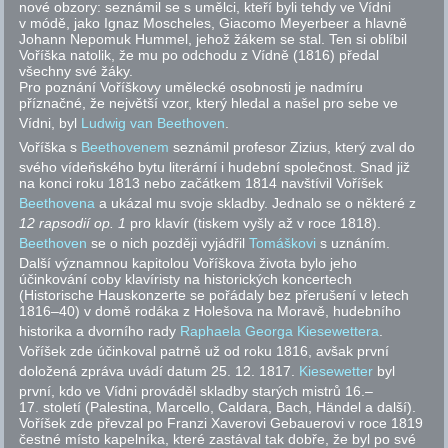
nové obzory: seznámil se s umělci, kteří byli tehdy ve Vídni
v módě, jako Ignaz Moscheles, Giacomo Meyerbeer a hlavně
Johann Nepomuk Hummel, jehož žákem se stal. Ten si oblíbil
Voříška natolik, že mu po odchodu z Vídně (1816) předal
všechny své žáky.
Pro poznání Voříškovy umělecké osobnosti je nadmíru
příznačné, že největší vzor, který hledal a našel pro sebe ve
Vídni, byl
Ludwig van Beethoven
.
Voříška s
Beethovenem
seznámil profesor Zizius, který zval do
svého vídeňského bytu literární i hudební společnost. Snad již
na konci roku 1813 nebo začátkem 1814 navštívil Voříšek
Beethovena
a ukázal mu svoje skladby. Jednalo se o některé z
12 rapsodií
op.
1
pro klavír (tiskem vyšly až v roce 1818).
Beethoven
se o nich později vyjádřil
Tomáškovi
s uznáním.
Další významnou kapitolou Voříškova života bylo jeho
účinkování coby klavíristy na historických koncertech
(Historische Hauskonzerte se pořádaly bez přerušení v letech
1816–40) v domě rodáka z Holešova na Moravě, hudebního
historika a dvorního rady
Raphaela Georga Kiesewettera
.
Voříšek zde účinkoval patrně už od roku 1816, avšak první
doložená zpráva uvádí datum 25. 12. 1817.
Kiesewetter
byl
první, kdo ve Vídni prováděl skladby starých mistrů 16.–
17. století (Palestina, Marcello, Caldara, Bach, Händel a další).
Voříšek zde převzal po Franzi Xaverovi Gebauerovi v roce 1819
čestné místo kapelníka, které zastával tak dobře, že byl po své