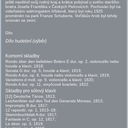
ještě navštívil svůj rodný kraj a krátce pobýval u svého staršího
bratra Josefa Františka v Českých Petrovicích. Pochován byl na
vídeňském währingském hřbitově, který byl roku 1925
proměněn na park Franze Schuberta. Voříškův hrob byl tehdy
srovnán se zemí.
Dílo
Dílo hudební (výběr)
Komorní skladby
Rondo über den beliebten Bolero E dur,
op.
2, violoncello nebo
housle a klavír, 1818;
Sonata G dur,
op.
5, housle a klavír, 1819;
Rondo A dur,
op.
8, housle nebo violoncello a klavír, 1819;
Variations d moll,
op.
9, violoncello a klavír, 1820;
Rondo A dur,
op.
11, smyčcové kvarteto, 1822.
Skladby pro sólový klavír
[12] Deutsche Tänze, 1813;
Leichenfeier auf den Tod des Generals Moreau, 1813;
Impromptu B dur, 1817;
12 rapsodií,
op.
1, 1813–18;
Stammbuchblatt A dur, 1817;
Fantasie in C,
op.
12, 1817;
Le désir,
op.
3, 1819;