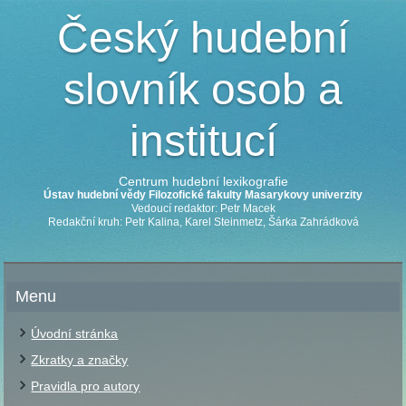
Český hudební
slovník osob a
institucí
Centrum hudební lexikografie
Ústav hudební vědy Filozofické fakulty Masarykovy univerzity
Vedoucí redaktor: Petr Macek
Redakční kruh: Petr Kalina, Karel Steinmetz, Šárka Zahrádková
Menu
Úvodní stránka
Zkratky a značky
Pravidla pro autory