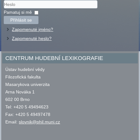
Uživatelské
jméno
Heslo
Pamatuj si mě
Přihlásit se
Zapomenuté jméno?
Zapomenuté heslo?
CENTRUM HUDEBNÍ LEXIKOGRAFIE
Ústav hudební vědy
Filozofická fakulta
Masarykova univerzita
Arna Nováka 1
602 00 Brno
Tel: +420 5 49494623
Fax: +420 5 49497478
Email:
slovnik@phil.muni.cz