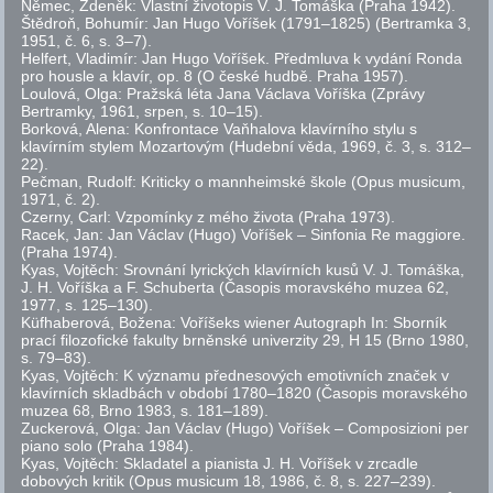
Němec, Zdeněk: Vlastní životopis V. J. Tomáška (Praha 1942).
Štědroň, Bohumír: Jan Hugo Voříšek (1791–1825) (Bertramka 3,
1951,
č.
6,
s.
3–7).
Helfert, Vladimír: Jan Hugo Voříšek. Předmluva k vydání Ronda
pro housle a klavír,
op.
8 (O české hudbě. Praha 1957).
Loulová, Olga: Pražská léta Jana Václava Voříška (Zprávy
Bertramky, 1961, srpen,
s.
10–15).
Borková, Alena: Konfrontace Vaňhalova klavírního stylu s
klavírním stylem Mozartovým (Hudební věda, 1969,
č.
3,
s.
312–
22).
Pečman, Rudolf: Kriticky o mannheimské škole (Opus musicum,
1971,
č.
2).
Czerny, Carl: Vzpomínky z mého života (Praha 1973).
Racek, Jan: Jan Václav (Hugo) Voříšek – Sinfonia Re maggiore.
(Praha 1974).
Kyas, Vojtěch: Srovnání lyrických klavírních kusů V. J. Tomáška,
J. H. Voříška a F. Schuberta (Časopis moravského muzea 62,
1977,
s.
125–130).
Küfhaberová, Božena: Voříšeks wiener Autograph In: Sborník
prací filozofické fakulty brněnské univerzity 29, H 15 (Brno 1980,
s.
79–83).
Kyas, Vojtěch: K významu přednesových emotivních značek v
klavírních skladbách v období 1780–1820 (Časopis moravského
muzea 68, Brno 1983,
s.
181–189).
Zuckerová, Olga: Jan Václav (Hugo) Voříšek –
Composizioni
per
piano
solo
(Praha 1984).
Kyas, Vojtěch: Skladatel a pianista J. H. Voříšek v zrcadle
dobových kritik (Opus musicum 18, 1986,
č.
8,
s.
227–239).