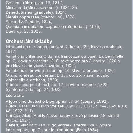
Gott im Frühling,
op.
13, 1817;
Missa in B (Missa solemnis), 1824–25;
Benedictus es (graduale), 1824;
Mentis oppressae (ofertorium), 1824;
Secundiz-Cantate, 1824;
Quoniam iniquitatem cognosco (ofertorium), 1825;
Duet,
op.
26, 1825.
Orchestrální skladby
Introduction et rondeau brillant D dur,
op.
22, klavír a orchestr,
1817;
Variations brillantes C dur na francouzskou píseň
La Sentinelle
,
op.
6, klavír a orchestr 1818; také verze pro 2 klavíry,
1820 a
pro klavír a smyčcové kvarteto, 1824;
Variations di bravura B dur,
op.
14, klavír a orchestr, 1820;
Grand rondeau concertant D dur,
op.
25, klavír, housle,
violoncello a orchestr, 1820;
Rondo espagnol d moll,
op.
17, klavír a orchestr, 1822;
Symfonie D dur,
op.
24, 1823.
Literatura
Allgemeine deutsche Biographie
,
sv.
34 (Leipzig 1892).
Hůlka, Karel: Jan Hugo Voříšek (Cyril 47, 1921,
č.
6–7, 8–9 a 10;
48, 1922,
č.
1).
Hnilička, Alois: Profily české hudby z prvé polovice 19. století
(Praha 1924).
Helfert, Vladimír: Jan Hugo Voříšek. Předmluva k vydání
Impromptus,
op.
7
pour le pianoforte
(Brno 1934).