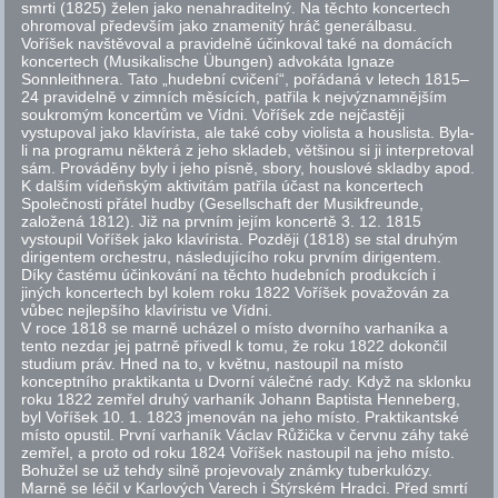
smrti (1825) želen jako nenahraditelný. Na těchto koncertech
ohromoval především jako znamenitý hráč generálbasu.
Voříšek navštěvoval a pravidelně účinkoval také na domácích
koncertech (Musikalische Übungen) advokáta Ignaze
Sonnleithnera. Tato „hudební cvičení“, pořádaná v letech 1815–
24 pravidelně v zimních měsících, patřila k nejvýznamnějším
soukromým koncertům ve Vídni. Voříšek zde nejčastěji
vystupoval jako klavírista, ale také coby violista a houslista. Byla-
li na programu některá z jeho skladeb, většinou si ji interpretoval
sám. Prováděny byly i jeho písně, sbory, houslové skladby
apod.
K dalším vídeňským aktivitám patřila účast na koncertech
Společnosti přátel hudby (Gesellschaft der Musikfreunde,
založená 1812). Již na prvním jejím koncertě 3. 12. 1815
vystoupil Voříšek jako klavírista. Později (1818) se stal druhým
dirigentem orchestru, následujícího roku prvním dirigentem.
Díky častému účinkování na těchto hudebních produkcích i
jiných koncertech byl kolem roku 1822 Voříšek považován za
vůbec nejlepšího klavíristu ve Vídni.
V roce 1818 se marně ucházel o místo dvorního varhaníka a
tento nezdar jej patrně přivedl k tomu, že roku 1822 dokončil
studium práv. Hned na to, v květnu, nastoupil na místo
konceptního praktikanta u Dvorní válečné rady. Když na sklonku
roku 1822 zemřel druhý varhaník Johann Baptista Henneberg,
byl Voříšek 10. 1. 1823 jmenován na jeho místo. Praktikantské
místo opustil. První varhaník Václav Růžička v červnu záhy také
zemřel, a proto od roku 1824 Voříšek nastoupil na jeho místo.
Bohužel se už tehdy silně projevovaly známky tuberkulózy.
Marně se léčil v Karlových Varech i Štýrském Hradci. Před smrtí