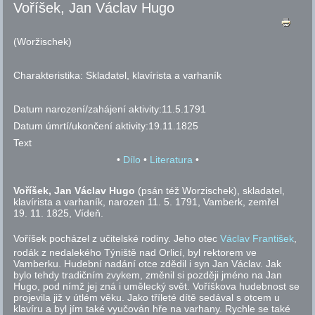
Voříšek, Jan Václav Hugo
(Woržischek)
Charakteristika:
Skladatel, klavírista a varhaník
Datum narození/zahájení aktivity:
11.5.1791
Datum úmrtí/ukončení aktivity:
19.11.1825
Text
•
Dílo
•
Literatura
•
Voříšek, Jan Václav Hugo
(psán též Worzischek),
skladatel,
klavírista a varhaník, narozen 11. 5. 1791, Vamberk, zemřel
19. 11. 1825, Vídeň.
Voříšek pocházel z učitelské rodiny. Jeho otec
Václav František
,
rodák z nedalekého Týniště nad Orlicí, byl rektorem ve
Vamberku. Hudební nadání otce zdědil i syn Jan Václav. Jak
bylo tehdy tradičním zvykem, změnil si později jméno na Jan
Hugo, pod nímž jej zná i umělecký svět. Voříškova hudebnost se
projevila již v útlém věku. Jako tříleté dítě sedával s otcem u
klavíru a byl jím také vyučován hře na varhany. Rychle se také