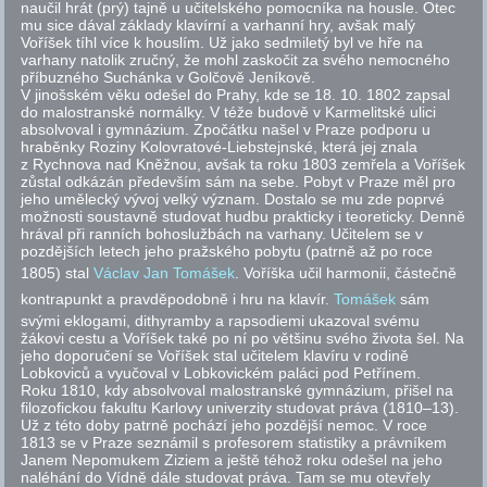
naučil hrát (prý) tajně u učitelského pomocníka na housle. Otec
mu sice dával základy klavírní a varhanní hry, avšak malý
Voříšek tíhl více k houslím. Už jako sedmiletý byl ve hře na
varhany natolik zručný, že mohl zaskočit za svého nemocného
příbuzného Suchánka v Golčově Jeníkově.
V jinošském věku odešel do Prahy, kde se 18. 10. 1802 zapsal
do malostranské normálky. V téže budově v Karmelitské ulici
absolvoval i gymnázium. Zpočátku našel v Praze podporu u
hraběnky Roziny Kolovratové-Liebstejnské, která jej znala
z Rychnova nad Kněžnou, avšak ta roku 1803 zemřela a Voříšek
zůstal odkázán především sám na sebe. Pobyt v Praze měl pro
jeho umělecký vývoj velký význam. Dostalo se mu zde poprvé
možnosti soustavně studovat hudbu prakticky i teoreticky. Denně
hrával při ranních bohoslužbách na varhany. Učitelem se v
pozdějších letech jeho pražského pobytu (patrně až po roce
1805) stal
Václav Jan Tomášek
. Voříška učil harmonii, částečně
kontrapunkt a pravděpodobně i hru na klavír.
Tomášek
sám
svými eklogami, dithyramby a rapsodiemi ukazoval svému
žákovi cestu a Voříšek také po ní po většinu svého života šel. Na
jeho doporučení se Voříšek stal učitelem klavíru v rodině
Lobkoviců a vyučoval v Lobkovickém paláci pod Petřínem.
Roku 1810, kdy absolvoval malostranské gymnázium, přišel na
filozofickou fakultu Karlovy univerzity studovat práva (1810–13).
Už z této doby patrně pochází jeho pozdější nemoc. V roce
1813 se v Praze seznámil s profesorem statistiky a právníkem
Janem Nepomukem Ziziem a ještě téhož roku odešel na jeho
naléhání do Vídně dále studovat práva. Tam se mu otevřely