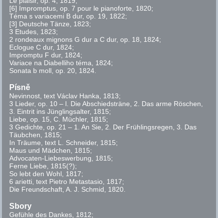
Le plaisir,
op.
4, 1819;
[6] Impromptus,
op.
7
pour le pianoforte
, 1820;
Téma s variacemi B dur,
op.
19, 1822;
[3] Deutsche Tänze, 1823;
3 Etudes, 1823;
2 rondeaux mignons G dur a C dur,
op.
18, 1824;
Eclogue C dur, 1824;
Impromptu F dur, 1824;
Variace na Diabelliho téma, 1824;
Sonata b moll,
op.
20, 1824.
Písně
Nevinnost, text Václav Hanka, 1813;
3 Lieder,
op.
10 – l. Die Abschiedsträne, 2. Das arme Röschen,
3. Eintrit ins Jünglingsalter, 1815;
Liebe,
op.
15, C
. Müchler, 1815;
3 Gedichte,
op.
21 – 1. An Sie, 2. Der Frühlingsregen, 3. Das
Täubchen, 1815;
In Träume, text L. Schneider, 1815;
Maus und Mädchen, 1815;
Advocaten-Liebeswerbung, 1815;
Ferne Liebe, 1815(?);
So lebt den Wohl, 1817;
6 arietti, text Pietro Metastasio, 1817;
Die Freundschaft, A. J. Schmid, 1820.
Sbory
Gefühle des Dankes, 1812;