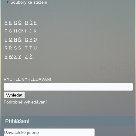
Soubory ke stažení
A
B
C
Č
D
Ď
E
F
G
H
Ch
I
J
K
L
M
N
Ň
O
P
Q
R
Ř
S
Š
T
Ť
U
V
W
X
Y
Z
Ž
RYCHLÉ VYHLEDÁVÁNÍ
Podrobné vyhledávání
Přihlášení