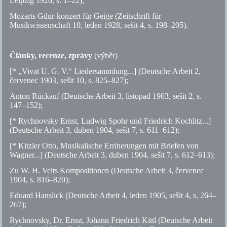
Leipzig 1926,
s.
1–22);
Mozarts Gdur-konzert für Geige (Zeitschrift für
Musikwissenschaft 10, leden 1928, sešit 4,
s.
198–205).
Články, recenze, zprávy
(výběr)
[* „Vivat U. G. V.“ Liedersammlung...] (Deutsche Arbeit 2,
červenec 1903, sešit 10,
s.
825–827);
Anton Rückauf (Deutsche Arbeit 3, listopad 1903, sešit 2,
s.
147–152);
[* Rychnovsky Ernst, Ludwig Spohr und Friedrich Kochlitz...]
(Deutsche Arbeit 3, duben 1904, sešit 7,
s.
611–612);
[* Kitzler Otto, Musikalische Errinerungen mit Briefen von
Wagner...] (Deutsche Arbeit 3, duben 1904, sešit 7,
s.
612–613);
Zu W. H. Veits Kompositionen (Deutsche Arbeit 3, červenec
1904,
s.
816–820);
Eduard Hanslick (Deutsche Arbeit 4, leden 1905, sešit 4,
s.
264–
267);
Rychnovsky, Dr. Ernst, Johann Friedrich Kittl (Deutsche Arbeit