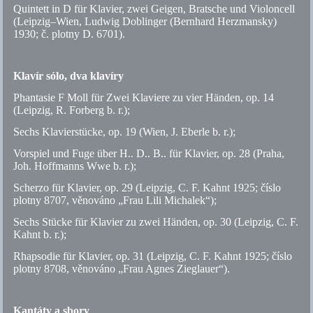
Quintett in D für Klavier, zwei Geigen, Bratsche und Violoncell
(Leipzig–Wien, Ludwig Doblinger (Bernhard Herzmansky)
1930;
č.
plotny D. 6701).
Klavír sólo, dva klavíry
Phantasie F Moll für Zwei Klaviere zu vier Händen,
op.
14
(Leipzig, R. Forberg
b. r.
);
Sechs Klavierstücke,
op.
19 (Wien, J. Eberle
b. r.
);
Vorspiel und Fuge über H.. D.. B.. für Klavier,
op.
28 (Praha,
Joh. Hoffmanns Wwe
b. r.
);
Scherzo für Klavier,
op.
29 (Leipzig, C. F. Kahnt 1925; číslo
plotny 8707, věnováno „Frau Lili Michalek“);
Sechs Stücke für Klavier zu zwei Händen,
op.
30 (Leipzig, C. F.
Kahnt
b. r.
);
Rhapsodie für Klavier,
op.
31 (Leipzig, C. F. Kahnt 1925; číslo
plotny 8708, věnováno „Frau Agnes Zieglauer“).
Kantáty a sbory