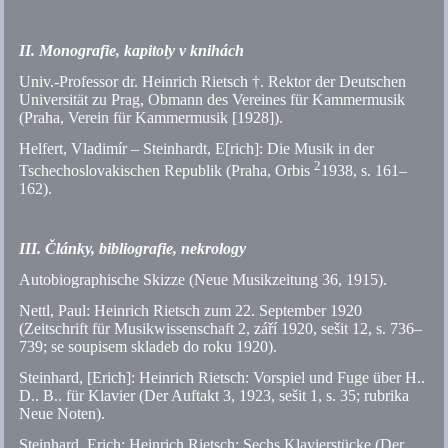
II. Monografie, kapitoly v knihách
Univ.-Professor dr. Heinrich Rietsch †. Rektor der Deutschen
Universität zu Prag, Obmann des Vereines für Kammermusik
(Praha, Verein für Kammermusik [1928]).
Helfert, Vladimír – Steinhardt, E[rich]: Die Musik in der
2
Tschechoslovakischen Republik (Praha, Orbis
1938,
s.
161–
162).
III. Články, bibliografie, nekrology
Autobiographische Skizze (Neue Musikzeitung 36, 1915).
Nettl, Paul: Heinrich Rietsch zum 22. September 1920
(Zeitschrift für Musikwissenschaft 2, září 1920, sešit 12,
s.
736–
739; se soupisem skladeb do roku 1920).
Steinhard, [Erich]: Heinrich Rietsch: Vorspiel und Fuge über H..
D.. B.. für Klavier (Der Auftakt 3, 1923, sešit 1,
s.
35; rubrika
Neue Noten).
Steinhard, Erich: Heinrich Rietsch: Sechs Klavierstücke (Der