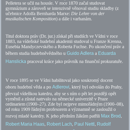
Pelletera se učil na housle. V roce 1870 začal studovat
gymnázium a zároveň se intenzivně věnoval studiu skladby (z
učebnice Adolfa Bernharda Marxe:
Die Lehre von der
musikalischen Komposition
) a dále i varhanám.
Titul doktora práv (Dr. jur.) získal při studiích ve Vídni v roce
1883, na vídeňské hudební akademii studoval u Franze Krenna,
Eusebia Mandyczevského a Roberta Fuchse. Po ukončení práv a
během studia hudebněvědného u
Guido Adlera
a
Eduarda
Hanslicka
pracoval kráce jako právník na finanční prokuratuře.
V roce 1895 se ve Vídni habilitoval jako soukromý docent
oboru hudební věda a po
Adlerovi
, který byl odvolán do Prahy,
převzal vídeňkou katedru, aby se s ním o pět let později opět
vyměnil a zůstal natrvalo na německé univerzitě v Praze
ordinariem (1900–27). Zde byl nejprve mimořádným (1900–08),
od roku 1909 řádným profesorem a významně se zasloužil o
rozvoj mladé katedry. K jeho předním žákům patřili
Max Brod
,
Robert Maria Haas
,
Robert Lach
,
Paul Nettl
,
Rudolf