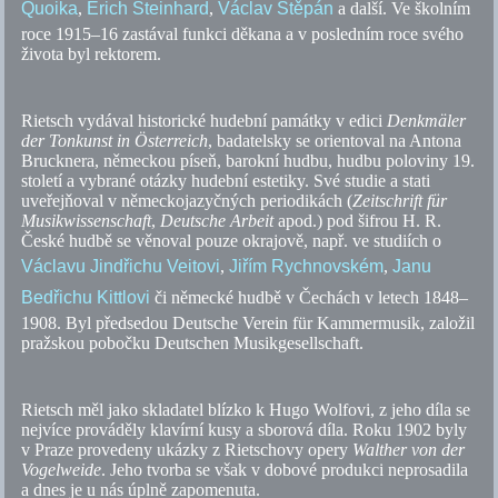
Quoika
,
Erich Steinhard
,
Václav Štěpán
a další. Ve školním
roce 1915–16 zastával funkci děkana a v posledním roce svého
života byl rektorem.
Rietsch vydával historické hudební památky v edici
Denkmäler
der Tonkunst in Österreich
, badatelsky se orientoval na Antona
Brucknera, německou píseň, barokní hudbu, hudbu poloviny 19.
století a vybrané otázky hudební estetiky. Své studie a stati
uveřejňoval v německojazyčných periodikách (
Zeitschrift für
Musikwissenschaft
,
Deutsche Arbeit
apod.
) pod šifrou H. R.
České hudbě se věnoval pouze okrajově,
např.
ve studiích o
Václavu Jindřichu Veitovi
,
Jiřím Rychnovském
,
Janu
Bedřichu Kittlovi
či německé hudbě v Čechách v letech 1848–
1908. Byl předsedou Deutsche Verein für Kammermusik, založil
pražskou pobočku Deutschen Musikgesellschaft.
Rietsch měl jako skladatel blízko k Hugo Wolfovi, z jeho díla se
nejvíce prováděly klavírní kusy a sborová díla. Roku 1902 byly
v Praze provedeny ukázky z Rietschovy opery
Walther von der
Vogelweide
. Jeho tvorba se však v dobové produkci neprosadila
a dnes je u nás úplně zapomenuta.