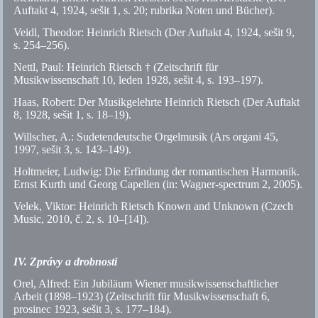
Auftakt 4, 1924, sešit 1,
s.
20; rubrika Noten und Bücher).
Veidl, Theodor: Heinrich Rietsch (Der Auftakt 4, 1924, sešit 9,
s.
254–256).
Nettl, Paul: Heinrich Rietsch † (Zeitschrift für
Musikwissenschaft 10, leden 1928, sešit 4,
s.
193–197).
Haas, Robert: Der Musikgelehrte Heinrich Rietsch (Der Auftakt
8, 1928, sešit 1,
s.
18–19).
Willscher, A.: Sudetendeutsche Orgelmusik (Ars organi 45,
1997, sešit 3,
s.
143–149).
Holtmeier, Ludwig: Die Erfindung der romantischen Harmonik.
Ernst Kurth und Georg Capellen (in: Wagner-spectrum 2, 2005).
Velek, Viktor: Heinrich Rietsch Known and Unknown (Czech
Music, 2010,
č.
2,
s.
10–[14]).
IV. Zprávy a drobnosti
Orel, Alfred: Ein Jubiläum Wiener musikwissenschaftlicher
Arbeit (1898–1923) (Zeitschrift für Musikwissenschaft 6,
prosinec 1923, sešit 3,
s.
177–184).