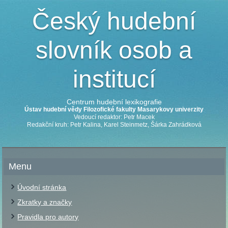
Český hudební
slovník osob a
institucí
Centrum hudební lexikografie
Ústav hudební vědy Filozofické fakulty Masarykovy univerzity
Vedoucí redaktor: Petr Macek
Redakční kruh: Petr Kalina, Karel Steinmetz, Šárka Zahrádková
Menu
Úvodní stránka
Zkratky a značky
Pravidla pro autory