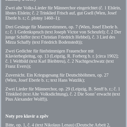
Zwei alte Volks-Lieder für Männerchor eingerichtet (
č.
1 Elslein,
libstes Elslein;
č.
2 Trinklied Frisch auf, gut Gsell (Wien, Josef
Eberle
b. r.
;
č.
plotny 1460–1);
Drei Gesänge für Mannerstimmen,
op.
7 (Wien, Josef Eberle
b.
r.
;
č.
1 Gedenkspruch (text Joseph Victor von Scheufel);
č.
2 Der
junge Schiffer (text Christian Friedrich Hebbel),
č.
3 Lied des
Mirza Schaffy (text Friedrich Bodenstedt));
Zwei Gedichte für fünfstimmigen Frauenchor mit
Klavierbegleitug,
op.
13 (Leipzig, R. Forberg
b. r.
[circa 1902];
č.
1 Weltbild (text Karl Bleibtreu),
č.
2 Nachtgeschwatz (text
Franz Evers));
Zuversicht. Ein Kriegsgesang für Deutschböhmen,
op.
27
(Wien, Josef Eberle
b. r.
; text Hans Watzlik);
Zwei Lieder für Männerchor,
op.
29 (Leipzig, B. Senff
b. r.
;
č.
1
Trinklied (text Alte Volksdichtung),
č.
2 Die Sonn’ erwacht (text
Pius Alexander Wolff)).
Noty pro klavír a zpěv
Bitte,
op.
1,
č.
4 (text Nikolaus Lenau) (Deutsche Arbeit 2,