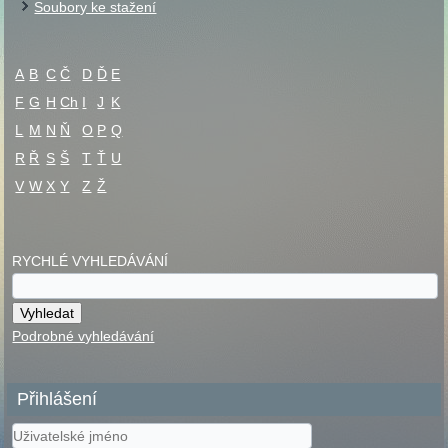
Soubory ke stažení
A
B
C
Č
D
Ď
E
F
G
H
Ch
I
J
K
L
M
N
Ň
O
P
Q
R
Ř
S
Š
T
Ť
U
V
W
X
Y
Z
Ž
RYCHLÉ VYHLEDÁVÁNÍ
Podrobné vyhledávání
Přihlášení