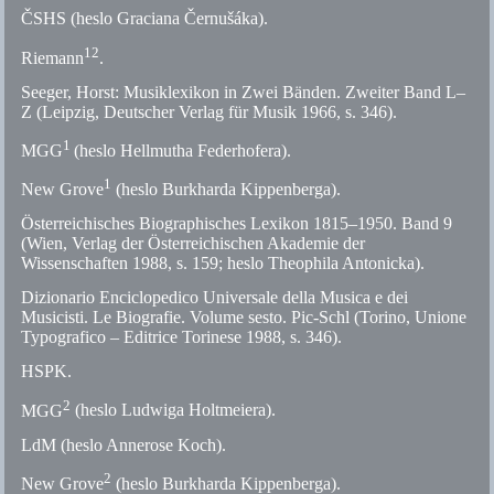
ČSHS
(heslo Graciana Černušáka).
12
Riemann
.
Seeger, Horst: Musiklexikon in Zwei Bänden. Zweiter Band L–
Z (Leipzig, Deutscher Verlag für Musik 1966,
s.
346).
1
MGG
(heslo Hellmutha Federhofera).
1
New Grove
(heslo Burkharda Kippenberga).
Österreichisches Biographisches Lexikon 1815–1950. Band 9
(Wien, Verlag der Österreichischen Akademie der
Wissenschaften 1988,
s.
159; heslo Theophila Antonicka).
Dizionario Enciclopedico Universale della Musica e dei
Musicisti. Le Biografie. Volume sesto. Pic-Schl (Torino, Unione
Typografico – Editrice Torinese 1988,
s.
346).
HSPK
.
2
MGG
(heslo Ludwiga Holtmeiera).
LdM
(heslo Annerose Koch).
2
New Grove
(heslo Burkharda Kippenberga).