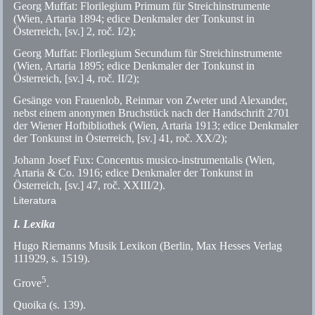
Georg Muffat: Florilegium Primum für Streichinstrumente
(Wien, Artaria 1894; edice Denkmaler der Tonkunst in
Österreich, [
sv.
] 2, roč. I/2);
Georg Muffat: Florilegium Secundum für Streichinstrumente
(Wien, Artaria 1895; edice Denkmaler der Tonkunst in
Österreich, [
sv.
] 4, roč. II/2);
Gesänge von Frauenlob, Reinmar von Zweter und Alexander,
nebst einem anonymen Bruchstück nach der Handschrift 2701
der Wiener Hofbibliothek (Wien, Artaria 1913; edice Denkmaler
der Tonkunst in Österreich, [
sv.
] 41, roč. XX/2);
Johann Josef Fux: Concentus musico-instrumentalis (Wien,
Artaria & Co. 1916; edice Denkmaler der Tonkunst in
Österreich, [
sv.
] 47, roč. XXIII/2).
Literatura
I. Lexika
Hugo Riemanns Musik Lexikon (Berlin, Max Hesses Verlag
111929,
s.
1519).
5
Grove
.
Quoika
(s. 139).