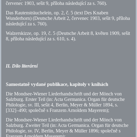
červenec 1903, sešit 9, příloha následující za s. 760).
Das Rautensträuchelein,
op.
2,
č.
5 (text Des Knaben
Wunderhorn) (Deutsche Arbeit 2, červenec 1903, sešit 9, příloha
následující za s. 760).
Walzerskizze,
op.
19,
č.
5 (Deutsche Arbeit 8, květen 1909, sešit
8, příloha následující za s. 610,
s.
4).
II. Dílo literární
Samostatně vydané publikace, kapitoly v knihách
Die Mondsee-Wiener Liederhandschrift und der Mönch von
Salzburg. Erster Teil (in: Acta Germanica. Organ für deutsche
Philologie,
sv.
III, sešit 4, Berlin, Meyer & Müller 1894,
s.
[332]–490; společně s Franzem Arnoldem Mayerem);
Die Mondsee-Wiener Liederhandschrift und der Mönch von
Salzburg. Zweiter Teil (in: Acta Germanica. Organ für deutsche
Philologie,
sv.
IV, Berlin, Meyer & Müller 1896; společně s
Franzem Arnoldem Mayerem);