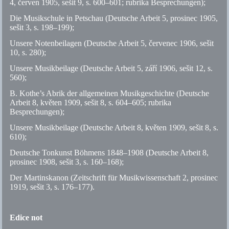
4, červen 1905, sešit 9,
s.
600–601; rubrika Besprechungen);
Die Musikschule in Petschau (Deutsche Arbeit 5, prosinec 1905,
sešit 3,
s.
198–199);
Unsere Notenbeilagen (Deutsche Arbeit 5, červenec 1906, sešit
10,
s.
280);
Unsere Musikbeilage (Deutsche Arbeit 5, září 1906, sešit 12,
s.
560);
B. Kothe’s Abrik der allgemeinen Musikgeschichte (Deutsche
Arbeit 8, květen 1909, sešit 8,
s.
604–605; rubrika
Besprechungen);
Unsere Musikbeilage (Deutsche Arbeit 8, květen 1909, sešit 8,
s.
610);
Deutsche Tonkunst Böhmens 1848–1908 (Deutsche Arbeit 8,
prosinec 1908, sešit 3,
s.
160–168);
Der Martinskanon (Zeitschrift für Musikwissenschaft 2, prosinec
1919, sešit 3,
s.
176–177).
Edice not