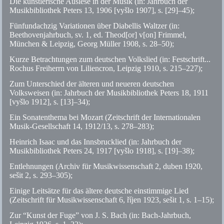
Die künstlerische Auslese in der Musik (in: Jahrbuch der
Musikbibliothek Peters 13, 1906 [vyšlo 1907],
s.
[29]–45);
Fünfundachzig Variationen über Diabellis Waltzer (in:
Beethovenjahrbuch,
sv.
1,
ed.
Theod[or] v[on] Frimmel,
München & Leipzig, Georg Müller 1908,
s.
28–50);
Kurze Betrachtungen zum deutschen Volkslied (in: Festschrift...
Rochus Freiherrn von Liliencron, Leipzig 1910,
s.
215–227);
Zum Unterschied der älteren und neueren deutschen
Volksweisen (in: Jahrbuch der Musikbibliothek Peters 18, 1911
[vyšlo 1912],
s.
[13]–34);
Ein Sonatenthema bei Mozart (Zeitschrift der Internationalen
Musik-Gesellschaft 14, 1912/13,
s.
278–283);
Heinrich Isaac und das Innsbrucklied (in: Jahrbuch der
Musikbibliothek Peters 24, 1917 [vyšlo 1918],
s.
[19]–38);
Entlehnungen (Archiv für Musikwissenschaft 2, duben 1920,
sešit 2,
s.
293–305);
Einige Leitsätze für das ältere deutsche einstimmige Lied
(Zeitschrift für Musikwissenschaft 6, říjen 1923, sešit 1,
s.
1–15);
Zur “Kunst der Fuge” von J. S. Bach (in: Bach-Jahrbuch,