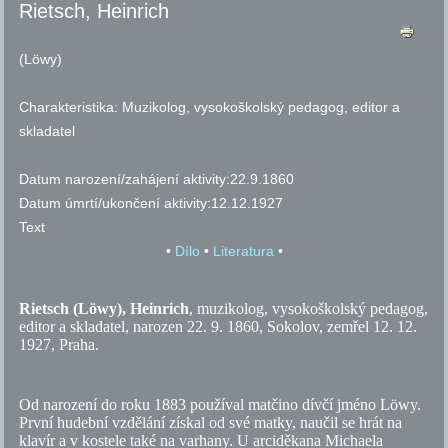
Rietsch, Heinrich
(Löwy)
Charakteristika:
Muzikolog, vysokoškolský pedagog, editor a
skladatel
Datum narození/zahájení aktivity:
22.9.1860
Datum úmrtí/ukončení aktivity:
12.12.1927
Text
•
Dílo
•
Literatura
•
Rietsch (Löwy), Heinrich
, muzikolog, vysokoškolský pedagog,
editor a skladatel, narozen 22. 9. 1860, Sokolov, zemřel 12. 12.
1927, Praha.
Od narození do roku 1883 používal matčino dívčí jméno Löwy.
První hudební vzdělání získal od své matky, naučil se hrát na
klavír a v kostele také na varhany. U arciděkana Michaela