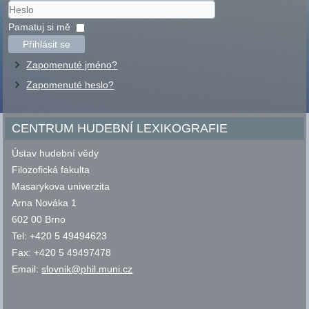
Uživatelské
jméno
Heslo
Pamatuj si mě
Přihlásit se
Zapomenuté jméno?
Zapomenuté heslo?
CENTRUM HUDEBNÍ LEXIKOGRAFIE
Ústav hudební vědy
Filozofická fakulta
Masarykova univerzita
Arna Nováka 1
602 00 Brno
Tel: +420 5 49494623
Fax: +420 5 49497478
Email:
slovnik@phil.muni.cz