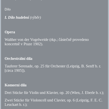
Dílo
I. Dílo hudební
(výběr)
Opera
Walther von der Vogelweide (
rkp.
; částečně provedeno
koncertně v Praze 1902).
Orchestrální díla
Tauferer Serenade,
op.
25 für Orchester (Leipzig, B. Senff
b. r.
[circa 1905]).
Komorní díla
Drei Stücke für Violin und Klavier,
op.
20 (Wien, J. Eberle
b. r.
);
Zwei Stücke für Violoncell und Clavier,
op.
6 (Leipzig, F. E. C.
Leuckart
b. r.
);