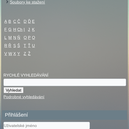
Soubory ke stažení
A
B
C
Č
D
Ď
E
F
G
H
Ch
I
J
K
L
M
N
Ň
O
P
Q
R
Ř
S
Š
T
Ť
U
V
W
X
Y
Z
Ž
RYCHLÉ VYHLEDÁVÁNÍ
Podrobné vyhledávání
Přihlášení