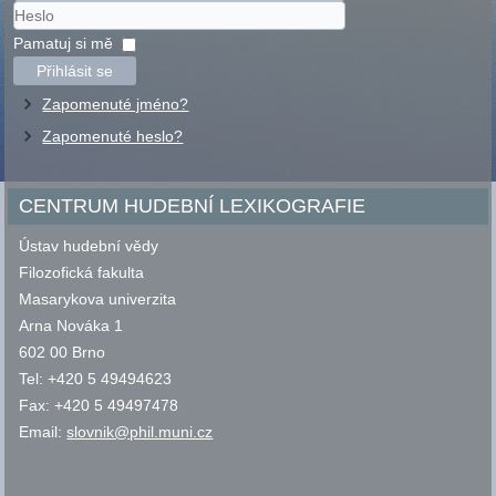
Uživatelské
jméno
Heslo
Pamatuj si mě
Přihlásit se
Zapomenuté jméno?
Zapomenuté heslo?
CENTRUM HUDEBNÍ LEXIKOGRAFIE
Ústav hudební vědy
Filozofická fakulta
Masarykova univerzita
Arna Nováka 1
602 00 Brno
Tel: +420 5 49494623
Fax: +420 5 49497478
Email:
slovnik@phil.muni.cz