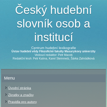
Český hudební
slovník osob a
institucí
Centrum hudební lexikografie
Ústav hudební vědy Filozofické fakulty Masarykovy univerzity
Vedoucí redaktor: Petr Macek
Redakční kruh: Petr Kalina, Karel Steinmetz, Šárka Zahrádková
Menu
Úvodní stránka
Zkratky a značky
Pravidla pro autory