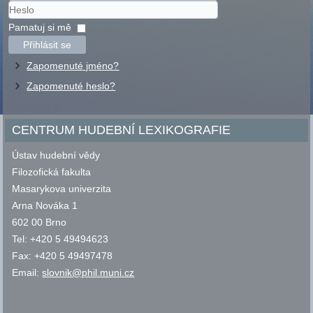
Uživatelské
jméno
Heslo
Pamatuj si mě
Přihlásit se
Zapomenuté jméno?
Zapomenuté heslo?
CENTRUM HUDEBNÍ LEXIKOGRAFIE
Ústav hudební vědy
Filozofická fakulta
Masarykova univerzita
Arna Nováka 1
602 00 Brno
Tel: +420 5 49494623
Fax: +420 5 49497478
Email:
slovnik@phil.muni.cz