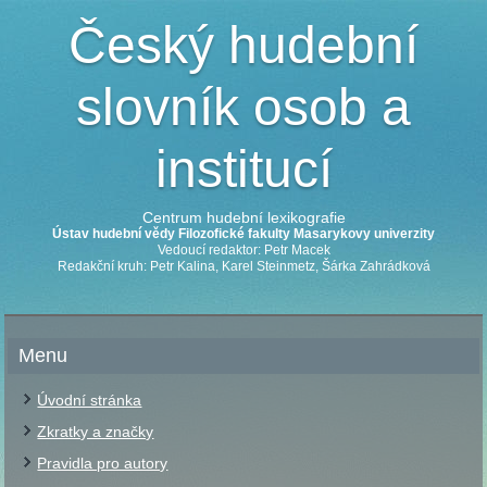
Český hudební
slovník osob a
institucí
Centrum hudební lexikografie
Ústav hudební vědy Filozofické fakulty Masarykovy univerzity
Vedoucí redaktor: Petr Macek
Redakční kruh: Petr Kalina, Karel Steinmetz, Šárka Zahrádková
Menu
Úvodní stránka
Zkratky a značky
Pravidla pro autory