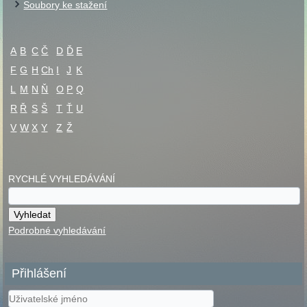
Soubory ke stažení
A
B
C
Č
D
Ď
E
F
G
H
Ch
I
J
K
L
M
N
Ň
O
P
Q
R
Ř
S
Š
T
Ť
U
V
W
X
Y
Z
Ž
RYCHLÉ VYHLEDÁVÁNÍ
Podrobné vyhledávání
Přihlášení