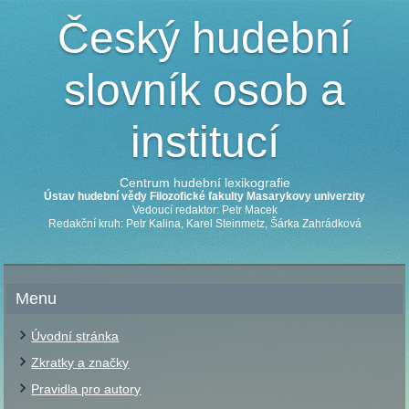
Český hudební
slovník osob a
institucí
Centrum hudební lexikografie
Ústav hudební vědy Filozofické fakulty Masarykovy univerzity
Vedoucí redaktor: Petr Macek
Redakční kruh: Petr Kalina, Karel Steinmetz, Šárka Zahrádková
Menu
Úvodní stránka
Zkratky a značky
Pravidla pro autory