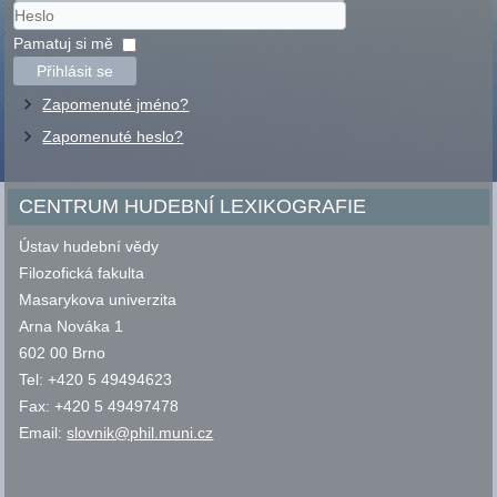
Uživatelské
jméno
Heslo
Pamatuj si mě
Přihlásit se
Zapomenuté jméno?
Zapomenuté heslo?
CENTRUM HUDEBNÍ LEXIKOGRAFIE
Ústav hudební vědy
Filozofická fakulta
Masarykova univerzita
Arna Nováka 1
602 00 Brno
Tel: +420 5 49494623
Fax: +420 5 49497478
Email:
slovnik@phil.muni.cz