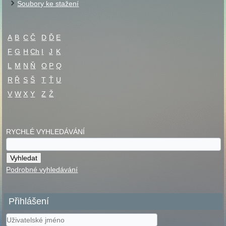
Soubory ke stažení
A
B
C
Č
D
Ď
E
F
G
H
Ch
I
J
K
L
M
N
Ň
O
P
Q
R
Ř
S
Š
T
Ť
U
V
W
X
Y
Z
Ž
RYCHLÉ VYHLEDÁVÁNÍ
Podrobné vyhledávání
Přihlášení