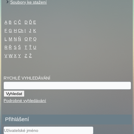
Soubory ke stažení
A
B
C
Č
D
Ď
E
F
G
H
Ch
I
J
K
L
M
N
Ň
O
P
Q
R
Ř
S
Š
T
Ť
U
V
W
X
Y
Z
Ž
RYCHLÉ VYHLEDÁVÁNÍ
Podrobné vyhledávání
Přihlášení