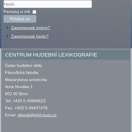
Uživatelské
jméno
Heslo
Pamatuj si mě
Přihlásit se
Zapomenuté jméno?
Zapomenuté heslo?
CENTRUM HUDEBNÍ LEXIKOGRAFIE
Ústav hudební vědy
Filozofická fakulta
Masarykova univerzita
Arna Nováka 1
602 00 Brno
Tel: +420 5 49494623
Fax: +420 5 49497478
Email:
slovnik@phil.muni.cz