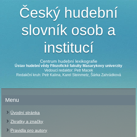
Český hudební
slovník osob a
institucí
Centrum hudební lexikografie
Ústav hudební vědy Filozofické fakulty Masarykovy univerzity
Vedoucí redaktor: Petr Macek
Redakční kruh: Petr Kalina, Karel Steinmetz, Šárka Zahrádková
Menu
Úvodní stránka
Zkratky a značky
Pravidla pro autory