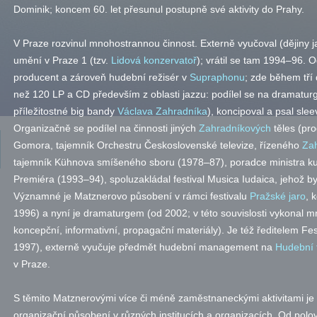
Dominik; koncem 60. let přesunul postupně své aktivity do Prahy.
V Praze rozvinul mnohostrannou činnost. Externě vyučoval (dějiny 
umění v Praze 1 (
tzv.
Lidová konzervatoř
); vrátil se tam 1994–96. 
producent a zároveň hudební režisér v
Supraphonu
; zde během tří 
než 120 LP a CD především z oblasti jazzu: podílel se na dramaturg
příležitostné big bandy
Václava Zahradníka
), koncipoval a psal sle
Organizačně se podílel na činnosti jiných
Zahradníkových
těles (pr
Gomora, tajemník Orchestru Československé televize, řízeného
Za
tajemník Kühnova smíšeného sboru (1978–87), poradce ministra kul
Premiéra (1993–94), spoluzakládal festival Musica Iudaica, jehož 
Významné je Matznerovo působení v rámci festivalu
Pražské jaro
, 
1996) a nyní je dramaturgem (od 2002; v této souvislosti vykonal mn
koncepční, informativní, propagační materiály). Je též ředitelem F
1997), externě vyučuje předmět hudební management na
Hudební 
v Praze.
S těmito Matznerovými více či méně zaměstnaneckými aktivitami je
organizační působení v různých institucích a organizacích. Od polovi