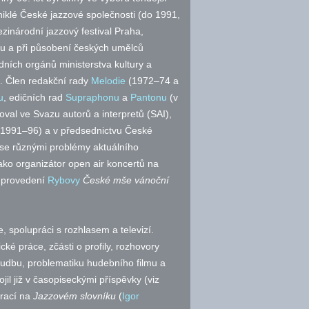
iklé České jazzové společnosti (do 1991,
ezinárodní jazzový festival Praha,
du a při působení českých umělců
dních orgánů ministerstva kultury a
p. Člen redakční rady
Melodie
(1972–74 a
u
, edičních rad
Supraphonu
a
Pantonu
(v
val ve Svazu autorů a interpretů (SAI),
991–96) a v předsednictvu České
 se různými problémy aktuálního
jako organizátor open air koncertů na
 provedení
Rybovy
České mše vánoční
, spolupráci s rozhlasem a televizí.
cké práce, zčásti o profily, rozhovory
í hudbu, problematiku hudebního filmu a
il již v časopiseckými příspěvky (viz
rací na
Jazzovém slovníku
(
Igor