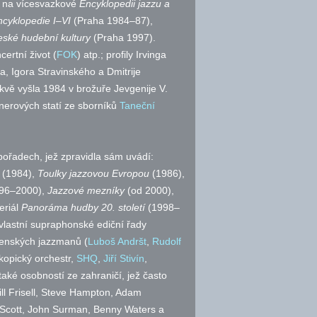
m na vícesvazkové
Encyklopedii jazzu a
ncyklopedie I–VI
(Praha 1984–87),
eské hudební kultury
(Praha 1997).
ertní život (
FOK
) atp.; profily Irvinga
, Igora Stravinského a Dmitrije
vě vyšla 1984 v brožuře Jevgenije V.
erových statí ze sborníků
Taneční
ořadech, jež zpravidla sám uvádí:
(1984),
Toulky jazzovou Evropou
(1986),
96–2000),
Jazzové mezníky
(od 2000),
eriál
Panoráma hudby 20. století
(1998–
 vlastní supraphonské ediční řady
ovenských jazzmanů (
Luboš Andršt
,
Rudolf
nkopický orchestr,
SHQ
,
Jiří Stivín
,
 také osobností ze zahraničí, jež často
ill Frisell, Steve Hampton, Adam
 Scott, John Surman, Benny Waters a