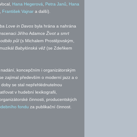
 Vocal,
Hana Hegerová
,
Petra Janů
,
Hana
,
František Vajnar
a další).
dba
Love in Davos
byla hrána a nahrána
 inscenaci Jiřího Adamce
Život a smrt
odbilo půl
(s Michalem Prostějovským,
muzikál
Babylónská věž
(se Zdeňkem
u nadání, koncepčním i organizátorským
 se zajímal především o moderní jazz a o
m doby se stal nepřehlédnutelnou
třovat v hudební lexikografii,
, organizátorské činnosti, producentských
debního fondu
za publikační činnost.