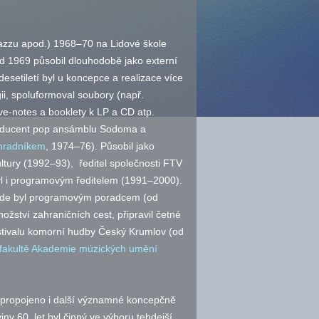
jazzu
apod.
) 1968–70 na Lidové škole
Od 1969 působil dlouhodobě jako externí
desetiletí byl u koncepce a realizace více
ii, spoluformoval soubory (
např.
eve-notes a booklety k LP a CD atp.
oducent pop ansámblu Sodoma a
hradníkem
, 1974–76). Působil jako
tury (1992–93), ředitel společnosti FTV
byl i programovým ředitelem (1991–2000).
kde byl programovým poradcem (od
ožství zahraničních cest, připravil četné
estivalu komorní hudby Český Krumlov (od
fakultě Akademie múzických umění
 propojeno i další významné koncepčně
ny 60. let byl činný ve výboru tehdejší