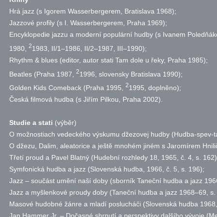
Hrá jazz (s Igorem Wasserbergerem, Bratislava 1968);
Jazzové profily (s I. Wasserbergerem, Praha 1969);
Encyklopedie jazzu a moderní populární hudby (s Ivanem Poledňák
2
1980,
1983, II/1–1986, II/2–1987, III–1990);
Rhythm & blues (editor, autor stati Tam dole u řeky, Praha 1985);
2
Beatles (Praha 1987,
1996, slovensky Bratislava 1990);
2
Golden Kids Comeback (Praha 1995,
1995, doplněno);
Česká filmová hudba (s Jiřím Pilkou, Praha 2002).
Studie a stati
(výběr)
O možnostiach vedeckého výskumu džezovej hudby (Hudba-spev-
O džezu, Dalim, aleatorice a ještě mnohém jiném s Jaromírem Hnili
Třetí proud a Pavel Blatný (Hudební rozhledy 18, 1965,
č.
4,
s.
162)
Symfonická hudba a jazz (Slovenská hudba, 1966,
č.
5,
s.
196);
Jazz – součást umění naší doby (sborník Taneční hudba a jazz 19
Jazz a myšlenkové proudy doby (Taneční hudba a jazz 1968–69,
s.
Masové hudobné žánre a mladí poslucháči (Slovenská hudba 1968
Jan Hammer Jr. – Dočasné shrnutí a perspektivy dalšího vývoje (M