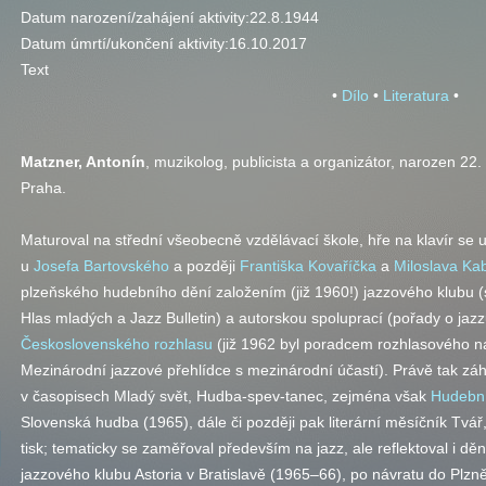
Datum narození/zahájení aktivity:
22.8.1944
Datum úmrtí/ukončení aktivity:
16.10.2017
Text
•
Dílo
•
Literatura
•
Matzner, Antonín
, muzikolog, publicista a organizátor, narozen 22.
Praha.
Maturoval na střední všeobecně vzdělávací škole, hře na klavír se 
u
Josefa Bartovského
a později
Františka Kovaříčka
a
Miloslava Ka
plzeňského hudebního dění založením (již 1960!) jazzového klubu (st
Hlas mladých a Jazz Bulletin) a autorskou spoluprací (pořady o jaz
Československého rozhlasu
(již 1962 byl poradcem rozhlasového n
Mezinárodní jazzové přehlídce s mezinárodní účastí). Právě tak záh
v časopisech Mladý svět, Hudba-spev-tanec, zejména však
Hudební
Slovenská hudba (1965), dále či později pak literární měsíčník Tvář
tisk; tematicky se zaměřoval především na jazz, ale reflektoval i děn
jazzového klubu Astoria v Bratislavě (1965–66), po návratu do Pl