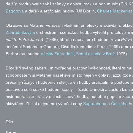
další); produkoval však i snímky z oblasti rocku a pop music (C & K
Zagorová
a další) a artificiální hudby (Ulf Björlin,
Charles Mackerras
Okrajově se Matzner věnoval i vlastním uměleckým aktivitám. Skla
Zahradníkovým
orchestrem, scénickou hudbu vytvořil pro televizní
malíře Petra Jana B.
(1986), libreta napsal pro hudební revui
Právě 
ansámbl Sodoma a Gomora, Divadlo komedie v Praze 1969) a pro 
Barborkou, hudba
Václav Zahradník
,
Státní divadlo v Brně
1975).
Díky šíři svého záběru, mimořádné pracovní výkonnosti, literárním
schopnostem si Matzner našel své místo nejen v oblasti jazzu (zde
přesahy různých hudebních sfér), ale i hudby artificiální a postupe
postavou celé české hudební scény. Těžiště činnosti a zásluh lze spa
historiografické práci v oblasti filmové hudby, hudební popularizaci
aktivitách. Získal (s týmem) výroční ceny
Supraphonu
a
Českého hu
Dílo
Knihy