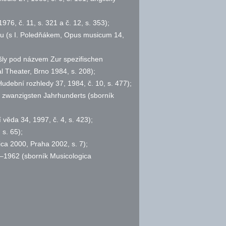
 1976,
č.
11,
s.
321 a
č.
12,
s.
353);
u (s I. Poledňákem, Opus musicum 14,
šly pod názvem Zur spezifischen
l Theater, Brno 1984,
s.
208);
, Hudební rozhledy 37, 1984,
č.
10,
s.
477);
s zwanzigsten Jahrhunderts (sborník
í věda 34, 1997,
č.
4,
s.
423);
,
s.
65);
ica 2000, Praha 2002,
s.
7);
8–1962 (sborník Musicologica