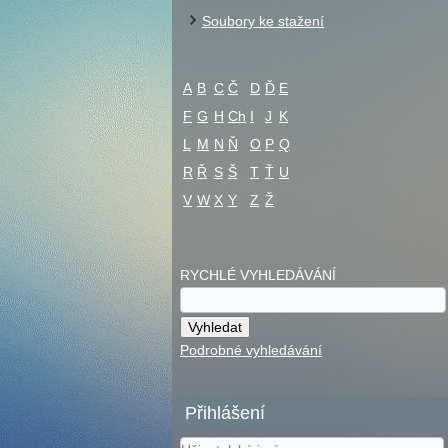
Soubory ke stažení
A
B
C
Č
D
Ď
E
F
G
H
Ch
I
J
K
L
M
N
Ň
O
P
Q
R
Ř
S
Š
T
Ť
U
V
W
X
Y
Z
Ž
RYCHLÉ VYHLEDÁVÁNÍ
Podrobné vyhledávání
Přihlášení