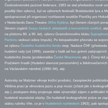
Československé jazzové federace, 1983 se stal předsedou nově vzn
později člen výboru), byl ve výborech festivalů Bratislavská lyra a M
spolupracoval při organizaci rozhlasové soutěže Písničky pro Hvěz
v Nederlands Dans Theatre
Jiřího Kyliána
, byl členem různých pora
členem orgánů
Svazu českých skladatelů a koncertních umělců
, at
na přelomu 80. a 90. let), výboru Gramofonového klubu
Supraphon
Pantonu
vedoucí edice Impuls). Po listopadovém převratu se expono
ve výboru
Českého hudebního fondu
resp.
Nadace ČHF (předseda 1
hudební rady (od 1999); zasedal v řadě ad hoc grémií zabývajících
hudebního života (problematika
České filharmonie
atp.). Činný též 
Pražském hradě (Hudební slavnost porozumění) a štědrovečerních
na Václavském náměstí (1990–94), atp.
Autorsky se Matzner věnuje knižní produkci, časopisecké publicistice
Většina prací je věnována jazzu a pop music (zčásti jde o lexikografi
atp.), postupem doby projevuje stále výraznější zájem o artificiáln
hudebně teoretické otázky. Do hudebně lexikografické práce se zapoj
stálou rubriku
Víte, co je
v
Hudebních rozhledech
1963), pak spolup