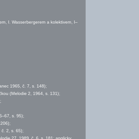
em, I. Wasserbergerem a kolektivem, I–
tanec 1965,
č.
7,
s.
148);
čkou (Melodie 2, 1964,
s.
131);
;
66–67,
s.
95);
206);
,
č.
2,
s.
65);
elodie 27, 1989,
č.
6,
s.
181; anglicky