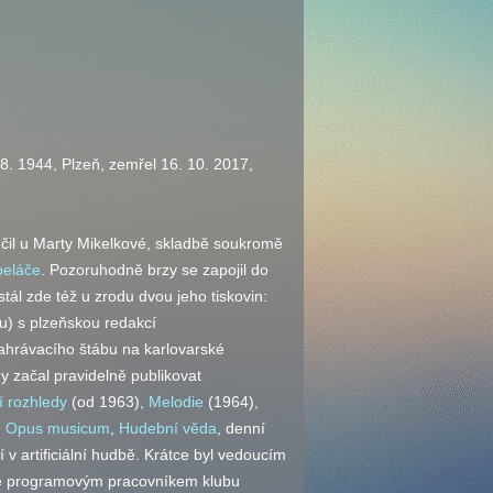
 8. 1944, Plzeň, zemřel 16. 10. 2017,
učil u Marty Mikelkové, skladbě soukromě
beláče
. Pozoruhodně brzy se zapojil do
ál zde též u zrodu dvou jeho tiskovin:
zu) s plzeňskou redakcí
ahrávacího štábu na karlovarské
y začal pravidelně publikovat
 rozhledy
(od 1963),
Melodie
(1964),
,
Opus musicum
,
Hudební věda
, denní
í v artificiální hudbě. Krátce byl vedoucím
zně programovým pracovníkem klubu