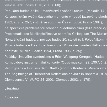
vyšlo v Jazz Forum 1970,
č.
1,
s.
60);
Populární hudba a film – manželství z vášně i rozumu (Melodie 14,
Ke specifickým rysům časového momentu v hudbě jazzového okruh
1982,
č.
9,
s.
257, knižně ve sborníku Čas v hudbě, Praha 1984);
Ke specifické problematice hraného hudebního filmu (teze práce vy
Problematik des Musikspielfilms ve sborníku Colloquium The Musica
Nonartificiální hudba a inovace hudby 20. století (s I. Poledňákem
Musica Iudaica – Das Judentum in der Musik der zweiten Hälfte de
Kontexte. Musica Iudaica 1994, Praha 1995,
s.
25);
Počátky filmového symfonismu a Erich Wolfgang Korngold (Hudebn
Korngoldovy instrumentální koncerty (Opus musicum 29, 1997,
č.
2
Ven z ghetta – Fort aus dem Ghetto (sborník Kontexte. Musica iuda
The Beginnings of Theoretical Reflections on Jazz in Bohemia 191
Olomucensia VI, AUPO 24–2001, Olomouc 2002,
s.
179).
Literatura
I. Lexika
EJ
.