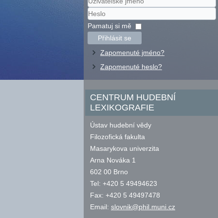
Uživatelské
jméno
Heslo
Pamatuj si mě
Přihlásit se
Zapomenuté jméno?
Zapomenuté heslo?
CENTRUM HUDEBNÍ
LEXIKOGRAFIE
Ústav hudební vědy
Filozofická fakulta
Masarykova univerzita
Arna Nováka 1
602 00 Brno
Tel: +420 5 49494623
Fax: +420 5 49497478
Email:
slovnik@phil.muni.cz