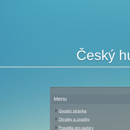
Český hu
Menu
Úvodní stránka
Zkratky a značky
Pravidla pro autory