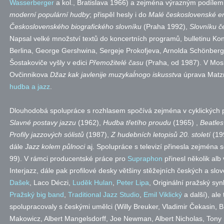
Wasserberger
a kol., Bratislava 1966) a zejména výrazným podíle
moderní populární hudby
; přispěl hesly i do
Malé československé e
Československého biografického slovníku
(Praha 1992),
Slovníku č
Napsal velké množství textů do koncertních programů, bulletinu Konc
Berlina, George Gershwina, Sergeje Prokofjeva, Arnolda Schönberga
Šostakoviče vyšly v edici
Přemožitelé času
(Praha, od 1987). V Mosk
Ovčinnikova
Džaz kak javlenije muzykaĺnogo iskusstva
úprava Matzn
hudba a jazz
.
Dlouhodobá spolupráce s rozhlasem spočívá zejména v cyklických p
Slavné postavy jazzu
(1962),
Hudba třetího proudu
(1965) ,
Beatles
Profily jazzových sólistů
(1987),
Z hudebních letopisů 20. století
(19
dále
Jazz kolem půlnoci
aj. Spolupráce s televizí přinesla zejména s
99). V rámci producentské práce pro
Supraphon
přinesl několik alb
Interjazz, dále pak profilové desky většiny stěžejních českých a sl
Dašek
, Laco Déczi,
Luděk Hulan
,
Peter Lipa
, Originální pražský sy
Pražský big band
,
Traditional Jazz Studio
,
Emil Viklický
a další), ale
spolupracovaly s českými umělci (Willy Breuker, Vladimir Čekasin, B
Makowicz, Albert Mangelsdorff, Joe Newman, Albert Nicholas, Tony