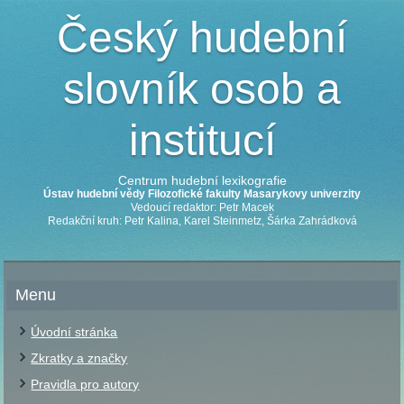
Český hudební
slovník osob a
institucí
Centrum hudební lexikografie
Ústav hudební vědy Filozofické fakulty Masarykovy univerzity
Vedoucí redaktor: Petr Macek
Redakční kruh: Petr Kalina, Karel Steinmetz, Šárka Zahrádková
Menu
Úvodní stránka
Zkratky a značky
Pravidla pro autory