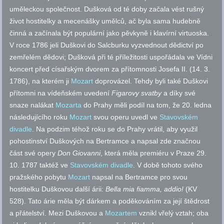
uměleckou společnost. Dušková od té doby začala vést rušný
život hostitelky a mecenášky umělců, ač byla sama hudebně
činná a začínala být populární jako pěvkyně i klavírní virtuoska.
V roce 1786 jeli Duškovi do Salcburku vyzvednout dědictví po
zemřelém dědovi; Dušková při té příležitosti uspořádala ve Vídni
koncert před císařským dvorem za přítomnosti Josefa II. (14. 3.
1786), na kterém ji
Mozart
doprovázel. Tehdy byli také Duškovi
přítomni na vídeňském uvedení
Figarovy svatby
a díky své
snaze nalákat
Mozarta
do Prahy měli podíl na tom, že 20. ledna
následujícího roku
Mozart
svou operu uvedl ve
Stavovském
divadle
. Na podzim téhož roku se do Prahy vrátil, aby využil
pohostinství Duškových na Bertramce a napsal zde značnou
část své opery
Don Giovanni
, která měla premiéru v Praze 29.
10. 1787 taktéž ve
Stavovském divadle
. V době tohoto svého
pražského pobytu
Mozart
napsal na Bertramce pro svou
hostitelku Duškovou další árii:
Bella mia fiamma, addio!
(KV
528). Tato árie měla být dárkem a poděkováním za její štědrost
a přátelství. Mezi Duškovou a
Mozartem
vznikl vřelý vztah; oba