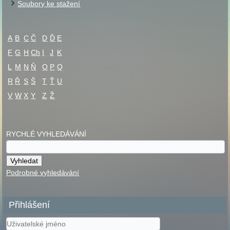
Soubory ke stažení
A
B
C
Č
D
Ď
E
F
G
H
Ch
I
J
K
L
M
N
Ň
O
P
Q
R
Ř
S
Š
T
Ť
U
V
W
X
Y
Z
Ž
RYCHLÉ VYHLEDÁVÁNÍ
Podrobné vyhledávání
Přihlášení