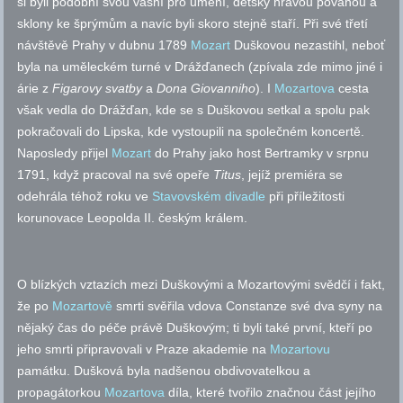
si byli podobní svou vášní pro umění, dětsky hravou povahou a
sklony ke šprýmům a navíc byli skoro stejně staří. Při své třetí
návštěvě Prahy v dubnu 1789
Mozart
Duškovou nezastihl, neboť
byla na uměleckém turné v Drážďanech (zpívala zde mimo jiné i
árie z
Figarovy svatby
a
Dona Giovanniho
). I
Mozartova
cesta
však vedla do Drážďan, kde se s Duškovou setkal a spolu pak
pokračovali do Lipska, kde vystoupili na společném koncertě.
Naposledy přijel
Mozart
do Prahy jako host Bertramky v srpnu
1791, když pracoval na své opeře
Titus
, jejíž premiéra se
odehrála téhož roku ve
Stavovském divadle
při příležitosti
korunovace Leopolda II. českým králem.
O blízkých vztazích mezi Duškovými a Mozartovými svědčí i fakt,
že po
Mozartově
smrti svěřila vdova Constanze své dva syny na
nějaký čas do péče právě Duškovým; ti byli také první, kteří po
jeho smrti připravovali v Praze akademie na
Mozartovu
památku. Dušková byla nadšenou obdivovatelkou a
propagátorkou
Mozartova
díla, které tvořilo značnou část jejího