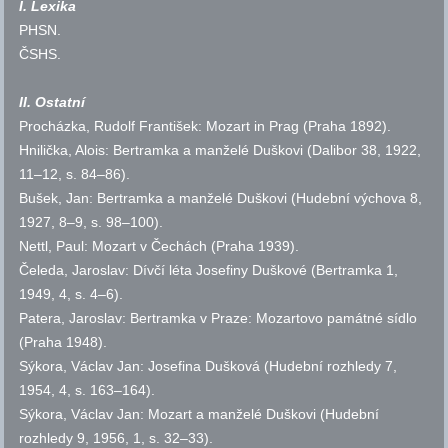
I. Lexika
PHSN
.
ČSHS
.
II. Ostatní
Procházka, Rudolf František: Mozart in Prag (Praha 1892).
Hnilička, Alois: Bertramka a manželé Duškovi (Dalibor 38, 1922,
11–12,
s.
84–86).
Bušek, Jan: Bertramka a manželé Duškovi (Hudební výchova 8,
1927, 8–9,
s.
98–100).
Nettl, Paul: Mozart v Čechách (Praha 1939).
Čeleda, Jaroslav: Dívčí léta Josefiny Duškové (Bertramka 1,
1949, 4,
s.
4–6).
Patera, Jaroslav: Bertramka v Praze: Mozartovo památné sídlo
(Praha 1948).
Sýkora, Václav Jan: Josefina Dušková (Hudební rozhledy 7,
1954, 4,
s.
163–164).
Sýkora, Václav Jan: Mozart a manželé Duškovi (Hudební
rozhledy 9, 1956, 1,
s.
32–33).