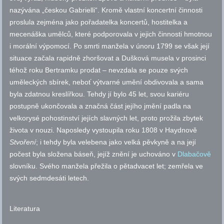
nazývána „českou Gabrielli“. Kromě vlastní koncertní činnosti
proslula zejména jako pořadatelka koncertů, hostitelka a
mecenáška umělců, které podporovala v jejich činnosti hmotnou
i morální výpomocí. Po smrti manžela v únoru 1799 se však její
situace začala rapidně zhoršovat a Dušková musela v prosinci
téhož roku Bertramku prodat – nevzdala se pouze svých
uměleckých sbírek, neboť výtvarné umění obdivovala a sama
byla zdatnou kreslířkou. Tehdy jí bylo 45 let, svou kariéru
postupně ukončovala a značná část jejího jmění padla na
velkorysé pohostinství jejích slavných let, proto prožila zbytek
života v nouzi. Naposledy vystoupila roku 1808 v Haydnově
Stvoření
; i tehdy byla velebena jako velká pěvkyně a na její
počest byla složena báseň, jejíž znění je uchováno v
Dlabačově
slovníku. Svého manžela přežila o pětadvacet let; zemřela ve
svých sedmdesáti letech.
Literatura