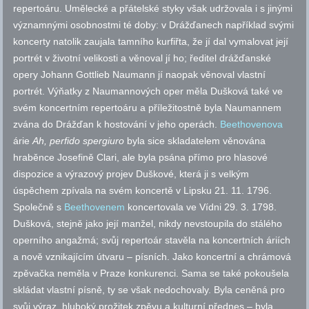
repertoáru. Umělecké a přátelské styky však udržovala i s jinými
významnými osobnostmi té doby: v Drážďanech například svými
koncerty natolik zaujala tamního kurfiřta, že jí dal vymalovat její
portrét v životní velikosti a věnoval jí ho; ředitel drážďanské
opery Johann Gottlieb Naumann jí naopak věnoval vlastní
portrét. Výňatky z Naumannových oper měla Dušková také ve
svém koncertním repertoáru a příležitostně byla Naumannem
zvána do Drážďan k hostování v jeho operách.
Beethovenova
árie
Ah, perfido spergiuro
byla sice skladatelem věnována
hraběnce Josefině Clari, ale byla psána přímo pro hlasové
dispozice a výrazový projev Duškové, která ji s velkým
úspěchem zpívala na svém koncertě v Lipsku 21. 11. 1796.
Společně s
Beethovenem
koncertovala ve Vídni 29. 3. 1798.
Dušková, stejně jako její manžel, nikdy nevstoupila do stálého
operního angažmá; svůj repertoár stavěla na koncertních áriích
a nově vznikajícím útvaru – písních. Jako koncertní a chrámová
zpěvačka neměla v Praze konkurenci. Sama se také pokoušela
skládat vlastní písně, ty se však nedochovaly. Byla ceněná pro
svůj výraz, hluboký prožitek zpěvu a kulturní přednes – byla