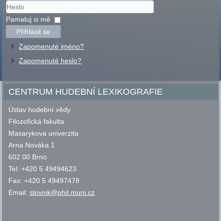
Uživatelské
jméno
Heslo
Pamatuj si mě
Přihlásit se
Zapomenuté jméno?
Zapomenuté heslo?
CENTRUM HUDEBNÍ LEXIKOGRAFIE
Ústav hudební vědy
Filozofická fakulta
Masarykova univerzita
Arna Nováka 1
602 00 Brno
Tel: +420 5 49494623
Fax: +420 5 49497478
Email:
slovnik@phil.muni.cz