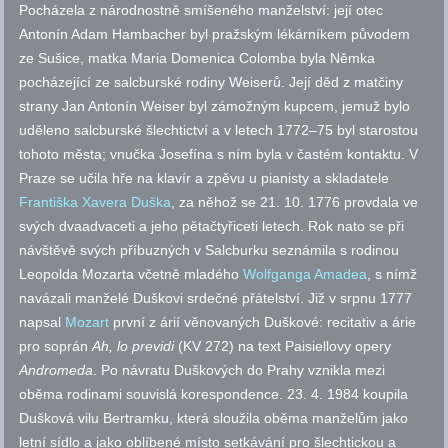
Pocházela z národnostně smíšeného manželství: její otec
Antonín Adam Hambacher byl pražským lékárníkem původem
ze Sušice, matka Maria Domenica Colomba byla Němka
pocházející ze salcburské rodiny Weiserů. Její děd z matčiny
strany Jan Antonín Weiser byl zámožným kupcem, jemuž bylo
uděleno salcburské šlechtictví a v letech 1772–75 byl starostou
tohoto města; vnučka Josefína s ním byla v častém kontaktu. V
Praze se učila hře na klavír a zpěvu u pianisty a skladatele
Františka Xavera Duška
, za něhož se 21. 10. 1776 provdala ve
svých dvaadvaceti a jeho pětačtyřiceti letech. Rok nato se při
návštěvě svých příbuzných v Salcburku seznámila s rodinou
Leopolda Mozarta včetně mladého
Wolfganga Amadea
, s nímž
navázali manželé Duškovi srdečné přátelství. Již v srpnu 1777
napsal
Mozart
první z árií věnovaných Duškové: recitativ a árie
pro soprán
Ah, lo previdi
(KV 272) na text Paisiellovy opery
Andromeda
. Po návratu Duškových do Prahy vznikla mezi
oběma rodinami souvislá korespondence. 23. 4. 1984 koupila
Dušková vilu Bertramku, která sloužila oběma manželům jako
letní sídlo a jako oblíbené místo setkávání pro šlechtickou a