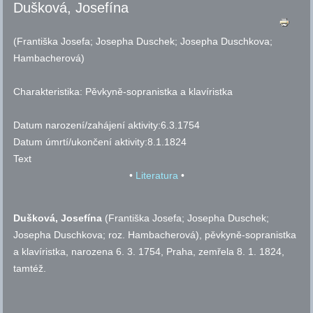
Dušková, Josefína
(Františka Josefa; Josepha Duschek; Josepha Duschkova;
Hambacherová)
Charakteristika:
Pěvkyně-sopranistka a klavíristka
Datum narození/zahájení aktivity:
6.3.1754
Datum úmrtí/ukončení aktivity:
8.1.1824
Text
•
Literatura
•
Dušková,
Josefína
(
Františka Josefa; Josepha Duschek;
Josepha Duschkova;
roz.
Hambacherová), pěvkyně-sopranistka
a klavíristka, narozena 6. 3. 1754, Praha, zemřela 8. 1. 1824,
tamtéž.