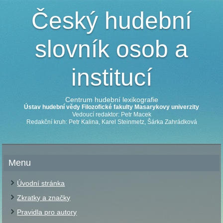
Český hudební
slovník osob a
institucí
Centrum hudební lexikografie
Ústav hudební vědy Filozofické fakulty Masarykovy univerzity
Vedoucí redaktor: Petr Macek
Redakční kruh: Petr Kalina, Karel Steinmetz, Šárka Zahrádková
Menu
Úvodní stránka
Zkratky a značky
Pravidla pro autory