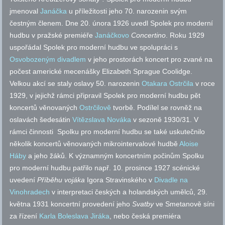
jmenoval
Janáčka
u příležitosti jeho 70. narozenin svým
čestným členem. Dne 20. února 1926 uvedl Spolek pro moderní
hudbu v pražské premiéře
Janáčkovo
Concertino
. Roku 1929
uspořádal Spolek pro moderní hudbu ve spolupráci s
Osvobozeným divadlem
v jeho prostorách koncert pro zvané na
počest americké mecenášky Elizabeth Sprague Coolidge.
Velkou akcí se staly oslavy 50. narozenin
Otakara Ostrčila
v roce
1929, v jejichž rámci připravil Spolek pro moderní hudbu pět
koncertů věnovaných
Ostrčilově
tvorbě. Podílel se rovněž na
oslavách šedesátin
Vítězslava Nováka
v sezoně 1930/31. V
rámci činnosti Spolku pro moderní hudbu se také uskutečnilo
několik koncertů věnovaných mikrointervalové hudbě
Aloise
Háby
a jeho žáků. K významným koncertním počinům Spolku
pro moderní hudbu patřilo
např.
10. prosince 1927 scénické
uvedení
Příběhu vojáka
Igora Stravinského v
Divadle na
Vinohradech
v interpretaci českých a holandských umělců, 29.
května 1931 koncertní provedení jeho
Svatby
ve Smetanově síni
za řízení
Karla Boleslava Jiráka
, nebo česká premiéra