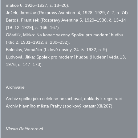
matice 6, 1926–1927,
s.
18–20).
Ježek, Jaroslav (Rozpravy Aventina 4, 1928–1929,
č.
7,
s.
74).
Bartoš, František (Rozpravy Aventina 5, 1929–1930,
č.
13–14
[19. 12. 1929],
s.
166–167).
Očadlík, Mirko: Na konec sezony Spolku pro moderní hudbu
(Klíč 2, 1931–1932,
s.
230–232).
Boleslav, Vomáčka (Lidové noviny, 24. 5. 1932,
s.
9).
Ludvová, Jitka: Spolek pro moderní hudbu (Hudební věda 13,
1976,
s.
147–173).
Archivalie
Archiv spolku jako celek se nezachoval, doklady k registraci
Archiv hlavního města Prahy (spolkový katastr XII/207).
Vlasta Reittererová