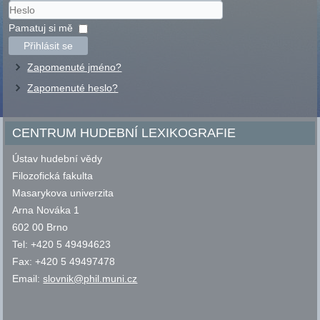
Uživatelské
jméno
Heslo
Pamatuj si mě
Přihlásit se
Zapomenuté jméno?
Zapomenuté heslo?
CENTRUM HUDEBNÍ LEXIKOGRAFIE
Ústav hudební vědy
Filozofická fakulta
Masarykova univerzita
Arna Nováka 1
602 00 Brno
Tel: +420 5 49494623
Fax: +420 5 49497478
Email:
slovnik@phil.muni.cz