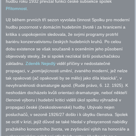
hudbu roku 1932 převzal funkci české subsekce spolek
Přítomnost
.
Už během prvních tří sezon vyvolala činnost Spolku pro moderní
hudbu pozornost v domácím hudebním životě i za hranicemi a
kritika s uspokojením sledovala, že svými programy protrhl
bariéru konzervativismu českých hudebních kruhů. Po celou
dobu existence se však současně s oceněním jeho působení
objevovaly stesky, že si spolek nezískal širší posluchačskou
základnu.
Zdeněk Nejedlý
viděl příčiny v nedostatečné
propagaci, v „pomíjejícnosti umění, zvaného moderní, jež nelze
tak opakovati (ač opakovati by se mělo) jako díla klasická“, v
nevyhraněnosti dramaturgie
apod.
(Rudé právo, 6. 12. 1925). K
neshodám docházelo kvůli orientaci dramaturgie, neboť někteří
členové výboru i hudební kritici viděli úkol spolku výhradně v
propagaci české (československé) hudby. Ubývalo nejen
posluchačů, v sezoně 1926/27 došlo i k úbytku členstva. Spolek
se ocitl v krizi, jejíž důvod se také hledal v přesycenosti nabídky
pražského koncertního života, ve zvyšování výloh na honoráře a