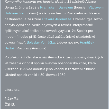
Komorního koncertu pro housle, klavír a 13 nástrojů
Albana
Berga 1. února 1932 s
Františkem Danielem
(housle),
Václavem
Holzknechtem
(klavír) a členy orchestru Pražského rozhlasu v
nastudování a za řízení
Otakara Jeremiáše
. Dramaturgie sezon
nebyla vyvážená, vedle objevných a rovněž interpretačně
špičkových akcí kritika opakovaně vytýkala, že Spolek pro
moderní hudbu příliš často dává začátečnické skladatelské
pokusy (
např.
Boleslav Vomáčka
, Lidové noviny;
František
Bartoš
, Rozpravy Aventina).
Po překonání členské a návštěvnické krize z poloviny dvacátých
let zasáhla činnost spolku světová hospodářská krize, která
v sezoně 1932/33 donutila jeho vedení k zastavení činnosti.
Úředně spolek zanikl k 30. červnu 1939.
Literatura
I. Lexika
ČSHS
.