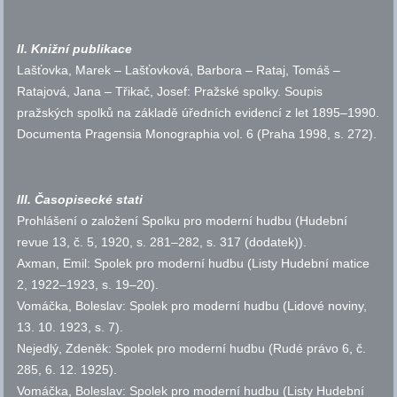
II. Knižní publikace
Lašťovka, Marek – Lašťovková, Barbora – Rataj, Tomáš –
Ratajová, Jana – Třikač, Josef: Pražské spolky. Soupis
pražských spolků na základě úředních evidencí z let 1895–1990.
Documenta Pragensia Monographia vol. 6 (Praha 1998,
s.
272).
III. Časopisecké stati
Prohlášení o založení Spolku pro moderní hudbu (Hudební
revue 13,
č.
5, 1920,
s.
281­–282,
s.
317 (dodatek)).
Axman, Emil: Spolek pro moderní hudbu (Listy Hudební matice
2, 1922–1923,
s.
19–20).
Vomáčka, Boleslav: Spolek pro moderní hudbu (Lidové noviny,
13. 10. 1923,
s.
7).
Nejedlý, Zdeněk: Spolek pro moderní hudbu (Rudé právo 6,
č.
285, 6. 12. 1925).
Vomáčka, Boleslav: Spolek pro moderní hudbu (Listy Hudební