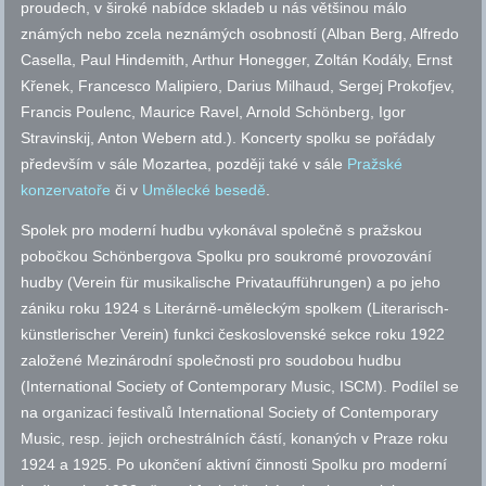
proudech, v široké nabídce skladeb u nás většinou málo
známých nebo zcela neznámých osobností (Alban Berg, Alfredo
Casella, Paul Hindemith, Arthur Honegger, Zoltán Kodály, Ernst
Křenek, Francesco Malipiero, Darius Milhaud, Sergej Prokofjev,
Francis Poulenc, Maurice Ravel, Arnold Schönberg, Igor
Stravinskij, Anton Webern
atd.
). Koncerty spolku se pořádaly
především v sále Mozartea, později také v sále
Pražské
konzervatoře
či v
Umělecké besedě
.
Spolek pro moderní hudbu vykonával společně s pražskou
pobočkou Schönbergova Spolku pro soukromé provozování
hudby (Verein für musikalische Privataufführungen) a po jeho
zániku roku 1924 s Literárně-uměleckým spolkem (Literarisch-
künstlerischer Verein) funkci československé sekce roku 1922
založené Mezinárodní společnosti pro soudobou hudbu
(International Society of Contemporary Music, ISCM). Podílel se
na organizaci festivalů International Society of Contemporary
Music,
resp.
jejich orchestrálních částí, konaných v Praze roku
1924 a 1925. Po ukončení aktivní činnosti Spolku pro moderní