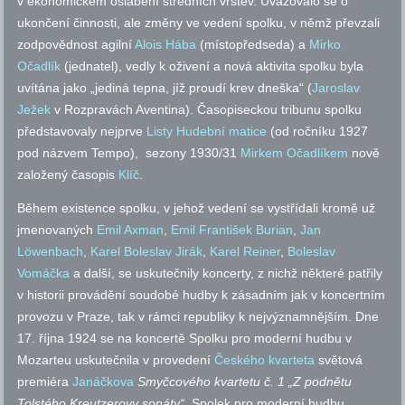
v ekonomickém oslabení středních vrstev. Uvažovalo se o
ukončení činnosti, ale změny ve vedení spolku, v němž převzali
zodpovědnost agilní
Alois Hába
(místopředseda) a
Mirko
Očadlík
(jednatel), vedly k oživení a nová aktivita spolku byla
uvítána jako „jediná tepna, jíž proudí krev dneška“ (
Jaroslav
Ježek
v Rozpravách Aventina). Časopiseckou tribunu spolku
představovaly nejprve
Listy Hudební matice
(od ročníku 1927
pod názvem Tempo), sezony 1930/31
Mirkem Očadlíkem
nově
založený časopis
Klíč
.
Během existence spolku, v jehož vedení se vystřídali kromě už
jmenovaných
Emil Axman
,
Emil František Burian
,
Jan
Löwenbach
,
Karel Boleslav Jirák
,
Karel Reiner
,
Boleslav
Vomáčka
a další, se uskutečnily koncerty, z nichž některé patřily
v historii provádění soudobé hudby k zásadním jak v koncertním
provozu v Praze, tak v rámci republiky k nejvýznamnějším. Dne
17. října 1924 se na koncertě Spolku pro moderní hudbu v
Mozarteu uskutečnila v provedení
Českého kvarteta
světová
premiéra
Janáčkova
Smyčcového kvartetu
č.
1
„Z podnětu
Tolstého Kreutzerovy sonáty“.
Spolek pro moderní hudbu