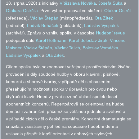
18. srpna 1920) z iniciativy
Vítězslava Nováka
,
Josefa Suka
a
Otakara Ostrčila
. První výbor pracoval ve složení:
Otakar Ostrčil
(předseda),
Václav Štěpán
(místopředseda),
Ota Zítek
(jednatel),
Ludvík Boháček
(pokladník),
Ladislav Vycpálek
(archivář). Zprávu o vzniku spolku v časopise
Hudební revue
podepsali dále
Karel Hoffmann
,
Karel Boleslav Jirák
,
Vincenc
Maixner
,
Václav Štěpán
,
Václav Talich
,
Boleslav Vomáčka
,
Ladislav Vycpálek
a
Ota Zítek
.
Cílem spolku bylo seznamovat veřejnost prostřednictvím živého
provádění s díly soudobé hudby v oboru klavírní, písňové,
komorní a sborové tvorby, v případě děl s obsazením
přesahujícím možnosti spolku v úpravách pro dvou nebo
čtyřruční klavír. Hned v první sezoně ohlásil spolek deset
abonentních koncertů. Repertoárově se orientoval na hudbu
domácí i zahraniční, přičemž se většinou jednalo o světové a
v případě cizích děl o české premiéry. Koncertní dramaturgie se
snažila o všestranný pohled na současné hudební dění a
usilovala přispět k lepší orientaci v dobových stylových