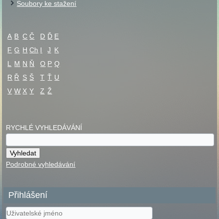
Soubory ke stažení
A
B
C
Č
D
Ď
E
F
G
H
Ch
I
J
K
L
M
N
Ň
O
P
Q
R
Ř
S
Š
T
Ť
U
V
W
X
Y
Z
Ž
RYCHLÉ VYHLEDÁVÁNÍ
Podrobné vyhledávání
Přihlášení