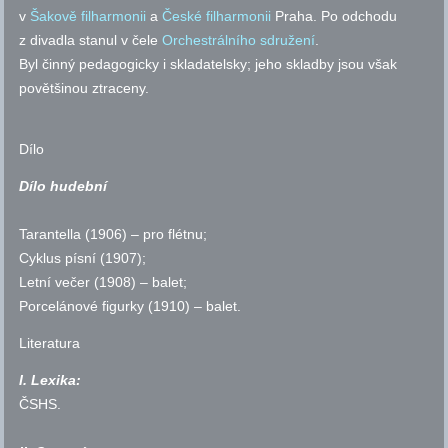
v
Šakově filharmonii
a
České filharmonii
Praha. Po odchodu
z divadla stanul v čele
Orchestrálního sdružení
.
Byl činný pedagogicky i skladatelsky; jeho skladby jsou však
povětšinou ztraceny.
Dílo
Dílo hudební
Tarantella (1906) – pro flétnu;
Cyklus písní (1907);
Letní večer (1908) – balet;
Porcelánové figurky (1910) – balet.
Literatura
I. Lexika:
ČSHS
.