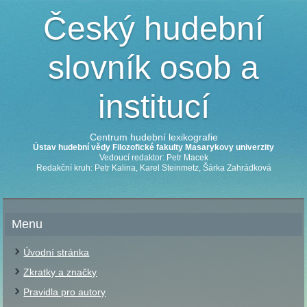
Český hudební
slovník osob a
institucí
Centrum hudební lexikografie
Ústav hudební vědy Filozofické fakulty Masarykovy univerzity
Vedoucí redaktor: Petr Macek
Redakční kruh: Petr Kalina, Karel Steinmetz, Šárka Zahrádková
Menu
Úvodní stránka
Zkratky a značky
Pravidla pro autory