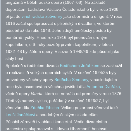
angažmá v bělehradské opeře (1907–08). Na základě
doporučení Ladislava Václava Čeladenského byl v roce 1908
přijat do
vinohradské zpěvohry
jako sbormistr a dirigent. V roce
1916 začal spolupracovat s plzeňským divadlem, ve kterém
působil až do roku 1948. Jeho zdejší umělecký postup byl
poměrně rychlý. Hned roku 1916 byl jmenován druhým
kapelníkem, o tři roky později prvním kapelníkem, v letech
1922–48 byl šéfem opery. V sezóně 1948/49 zde působil jako
stálý host.
Společně s ředitelem divadla
Bedřichem Jeřábkem
se zasloužil
o realizaci tři velkých operních cyklů. V sezóně 1924/25 byly
provedeny všechny opery
Bedřicha Smetany
, v následujícím
roce byla inscenována všechna jevištní díla
Antonína Dvořáka
,
včetně opery
Vanda
, která se nehrála od premiéry v
roce 1876.
Třetí významný cyklus, pořádaný v sezóně 1926/27, byl
věnován dílu
Zdeňka Fibicha
. Velkou pozornost věnoval také
Leoši Janáčkovi
a soudobým českým skladatelům.
Působil zároveň i v oblasti koncertní. Vedle divadelního
orchestru spolupracoval s Lidovou filharmonií, hostoval