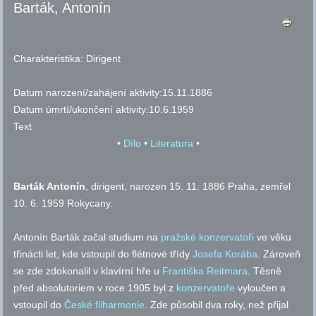
Barták, Antonín
Charakteristika:
Dirigent
Datum narození/zahájení aktivity:
15.11.1886
Datum úmrtí/ukončení aktivity:
10.6.1959
Text
•
Dílo
•
Literatura
•
Barták Antonín
, dirigent, narozen 15. 11. 1886 Praha, zemřel
10. 6. 1959 Rokycany.
Antonín Barták začal studium na
pražské konzervatoři
ve věku
třinácti let, kde vstoupil do flétnové třídy
Josefa Korába
. Zároveň
se zde zdokonalil v klavírní hře u
Františka Reitmara
. Těsně
před absolutoriem v roce 1905 byl z
konzervatoře
vyloučen a
vstoupil do
České filharmonie
. Zde působil dva roky, než přijal