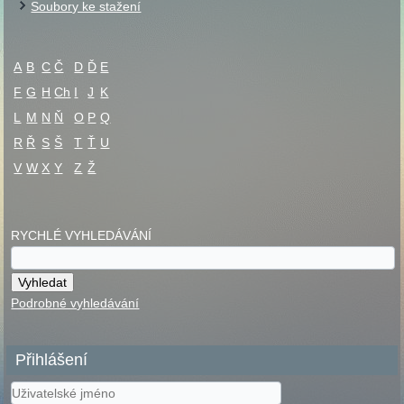
Soubory ke stažení
A
B
C
Č
D
Ď
E
F
G
H
Ch
I
J
K
L
M
N
Ň
O
P
Q
R
Ř
S
Š
T
Ť
U
V
W
X
Y
Z
Ž
RYCHLÉ VYHLEDÁVÁNÍ
Podrobné vyhledávání
Přihlášení