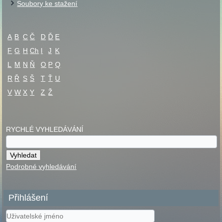
Soubory ke stažení
A
B
C
Č
D
Ď
E
F
G
H
Ch
I
J
K
L
M
N
Ň
O
P
Q
R
Ř
S
Š
T
Ť
U
V
W
X
Y
Z
Ž
RYCHLÉ VYHLEDÁVÁNÍ
Podrobné vyhledávání
Přihlášení