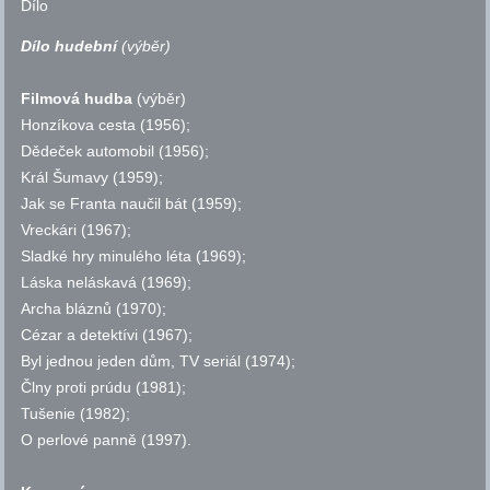
Dílo
Dílo hudební
(výběr)
Filmová hudba
(výběr)
Honzíkova cesta (1956);
Dědeček automobil (1956);
Král Šumavy (1959);
Jak se Franta naučil bát (1959);
Vreckári (1967);
Sladké hry minulého léta (1969);
Láska neláskavá (1969);
Archa bláznů (1970);
Cézar a detektívi (1967);
Byl jednou jeden dům, TV seriál (1974);
Člny proti prúdu (1981);
Tušenie (1982);
O perlové panně (1997).