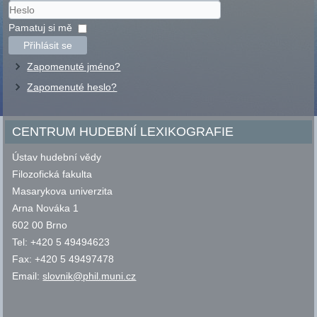
Uživatelské
jméno
Heslo
Pamatuj si mě
Přihlásit se
Zapomenuté jméno?
Zapomenuté heslo?
CENTRUM HUDEBNÍ LEXIKOGRAFIE
Ústav hudební vědy
Filozofická fakulta
Masarykova univerzita
Arna Nováka 1
602 00 Brno
Tel: +420 5 49494623
Fax: +420 5 49497478
Email:
slovnik@phil.muni.cz