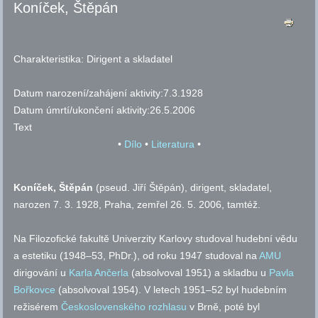
Koníček, Štěpán
Charakteristika:
Dirigent a skladatel
Datum narození/zahájení aktivity:
7.3.1928
Datum úmrtí/ukončení aktivity:
26.5.2006
Text
•
Dílo
•
Literatura
•
Koníček, Štěpán
(
pseud.
Jiří Štěpán), dirigent, skladatel,
narozen 7. 3. 1928, Praha, zemřel 26. 5. 2006, tamtéž.
Na Filozofické fakultě Univerzity Karlovy studoval hudební vědu
a estetiku (1948–53, PhDr.), od roku 1947 studoval na
AMU
dirigování u
Karla Ančerla
(absolvoval 1951) a skladbu u
Pavla
Bořkovce
(absolvoval 1954). V letech 1951–52 byl hudebním
režisérem
Československého rozhlasu
v Brně, poté byl