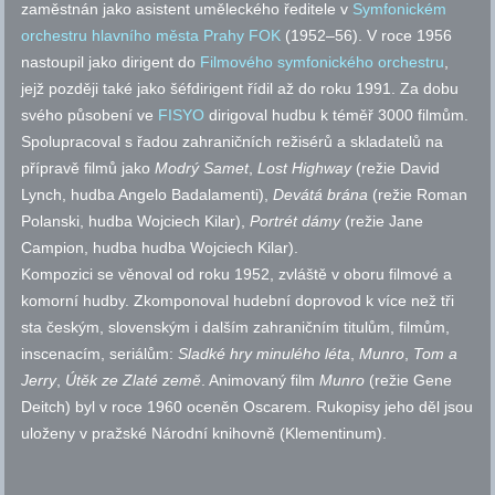
zaměstnán jako asistent uměleckého ředitele v
Symfonickém
orchestru hlavního města Prahy FOK
(1952–56). V roce 1956
nastoupil jako dirigent do
Filmového symfonického orchestru
,
jejž později také jako šéfdirigent řídil až do roku 1991. Za dobu
svého působení ve
FISYO
dirigoval hudbu k téměř 3000 filmům.
Spolupracoval s řadou zahraničních režisérů a skladatelů na
přípravě filmů jako
Modrý Samet
,
Lost
Highway
(režie David
Lynch, hudba Angelo Badalamenti),
Devátá brána
(režie Roman
Polanski, hudba Wojciech Kilar),
Portrét dámy
(režie Jane
Campion, hudba hudba Wojciech Kilar).
Kompozici se věnoval od roku 1952, zvláště v oboru filmové a
komorní hudby. Zkomponoval hudební doprovod k více než tři
sta českým, slovenským i dalším zahraničním titulům, filmům,
inscenacím, seriálům:
Sladké hry minulého léta
,
Munro
,
Tom a
Jerry
,
Útěk ze Zlaté země
. Animovaný film
Munro
(režie Gene
Deitch) byl v roce 1960 oceněn Oscarem. Rukopisy jeho děl jsou
uloženy v pražské Národní knihovně (Klementinum).