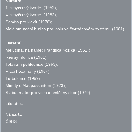
Komorní
1. smyčcový kvartet (1952);
4. smyčcový kvartet (1982);
Sonáta pro klavír (1978);
Malá smuteční hudba pro violu ve čtvrttónovém systému (1981).
Ostatní
Meluzína, na námět Františka Kožíka (1951);
Res symfonica (1961);
Televizní pohlednice (1963);
Ptačí hexametry (1964);
Turbulence (1969);
Minuty s Maupassantem (1973);
Stabat mater pro violu a smíšený sbor (1979).
Literatura
I. Lexika
ČSHS
.