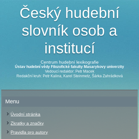
Český hudební
slovník osob a
institucí
Centrum hudební lexikografie
Ústav hudební vědy Filozofické fakulty Masarykovy univerzity
Vedoucí redaktor: Petr Macek
Redakční kruh: Petr Kalina, Karel Steinmetz, Šárka Zahrádková
Menu
Úvodní stránka
Zkratky a značky
Pravidla pro autory