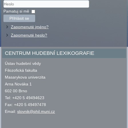
Uživatelské
jméno
Heslo
Pamatuj si mě
Přihlásit se
Zapomenuté jméno?
Zapomenuté heslo?
CENTRUM HUDEBNÍ LEXIKOGRAFIE
Ústav hudební vědy
Filozofická fakulta
Masarykova univerzita
Arna Nováka 1
602 00 Brno
Tel: +420 5 49494623
Fax: +420 5 49497478
Email:
slovnik@phil.muni.cz