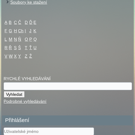
Soubory ke stažení
A
B
C
Č
D
Ď
E
F
G
H
Ch
I
J
K
L
M
N
Ň
O
P
Q
R
Ř
S
Š
T
Ť
U
V
W
X
Y
Z
Ž
RYCHLÉ VYHLEDÁVÁNÍ
Podrobné vyhledávání
Přihlášení