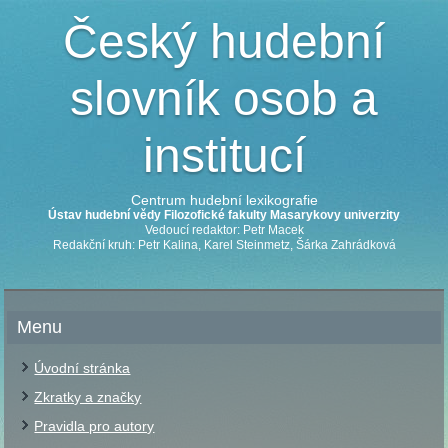
Český hudební
slovník osob a
institucí
Centrum hudební lexikografie
Ústav hudební vědy Filozofické fakulty Masarykovy univerzity
Vedoucí redaktor: Petr Macek
Redakční kruh: Petr Kalina, Karel Steinmetz, Šárka Zahrádková
Menu
Úvodní stránka
Zkratky a značky
Pravidla pro autory