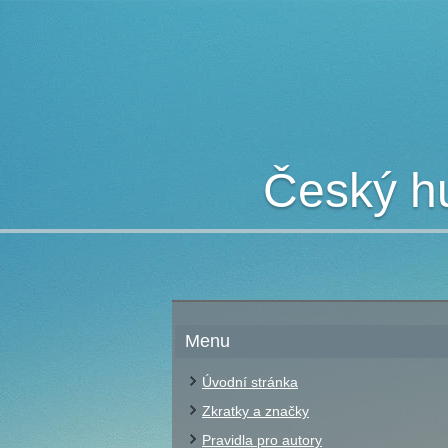
Český hu
Menu
Úvodní stránka
Zkratky a značky
Pravidla pro autory