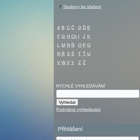
Soubory ke stažení
A
B
C
Č
D
Ď
E
F
G
H
Ch
I
J
K
L
M
N
Ň
O
P
Q
R
Ř
S
Š
T
Ť
U
V
W
X
Y
Z
Ž
RYCHLÉ VYHLEDÁVÁNÍ
Podrobné vyhledávání
Přihlášení