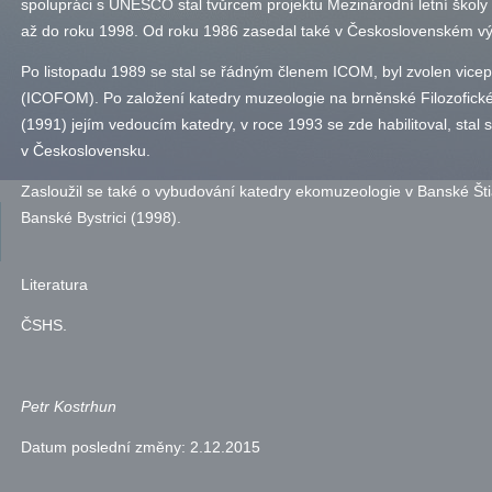
spolupráci s UNESCO stal tvůrcem projektu Mezinárodní letní školy 
až do roku 1998. Od roku 1986 zasedal také v Československém vý
Po listopadu 1989 se stal se řádným členem ICOM, byl zvolen vice
(ICOFOM). Po založení katedry muzeologie na brněnské Filozofické 
(1991) jejím vedoucím katedry, v roce 1993 se zde habilitoval, sta
v Československu.
Zasloužil se také o vybudování katedry ekomuzeologie v Banské Štia
Banské Bystrici (1998).
Literatura
ČSHS
.
Petr Kostrhun
Datum poslední změny:
2.12.2015