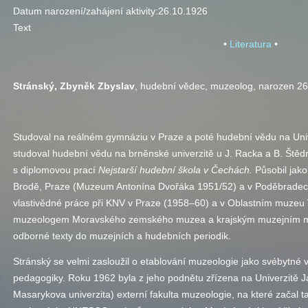
Datum narození/zahájení aktivity:
26.10.1926
Text
•
Literatura
•
Stránský, Zbyněk Zbyslav
, hudební vědec, muzeolog, narozen 26
Studoval na reálném gymnáziu v Praze a poté hudební vědu na Univ
studoval hudební vědu na brněnské univerzitě u J. Racka a B. Štěd
s diplomovou prací
Nejstarší hudební škola v Čechách.
Působil jak
Brodě, Praze (Muzeum Antonína Dvořáka 1951/52) a v Poděbradech
vlastivědné práce při KNV v Praze (1958–60) a v Oblastním muzeu V
muzeologem Moravského zemského muzea a krajským muzejním met
odborné texty do muzejních a hudebních periodik.
Stránský se velmi zasloužil o etablování muzeologie jako svébytné v
pedagogiky. Roku 1962 byla z jeho podnětu zřízena na Univerzitě 
Masarykova univerzita) externí fakulta muzeologie, na které začal 