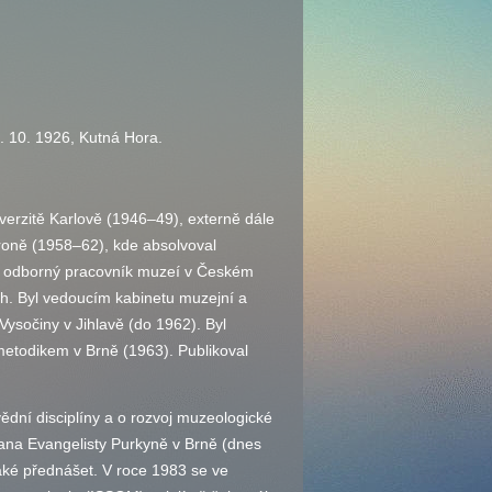
. 10. 1926, Kutná Hora.
erzitě Karlově (1946–49), externě dále
roně (1958–62), kde absolvoval
o odborný pracovník muzeí v Českém
. Byl vedoucím kabinetu muzejní a
ysočiny v Jihlavě (do 1962). Byl
odikem v Brně (1963). Publikoval
ědní disciplíny a o rozvoj muzeologické
Jana Evangelisty Purkyně v Brně (dnes
také přednášet. V roce 1983 se ve