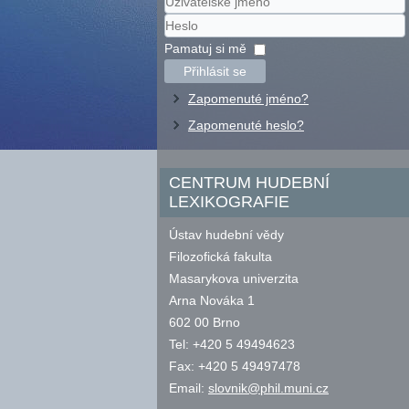
Uživatelské
jméno
Heslo
Pamatuj si mě
Přihlásit se
Zapomenuté jméno?
Zapomenuté heslo?
CENTRUM HUDEBNÍ
LEXIKOGRAFIE
Ústav hudební vědy
Filozofická fakulta
Masarykova univerzita
Arna Nováka 1
602 00 Brno
Tel: +420 5 49494623
Fax: +420 5 49497478
Email:
slovnik@phil.muni.cz