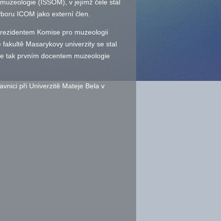
muzeologie (ISSOM), v jejímž čele stál
boru ICOM jako externí člen.
prezidentem Komise pro muzeologii
fakultě Masarykovy univerzity se stal
l se tak prvním docentem muzeologie
vnici při Univerzitě Mateje Bela v