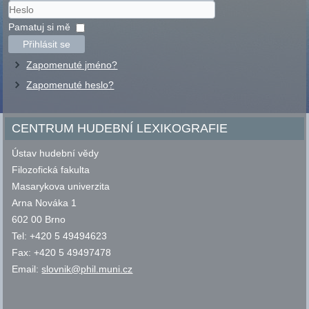
Uživatelské
jméno
Heslo
Pamatuj si mě
Přihlásit se
Zapomenuté jméno?
Zapomenuté heslo?
CENTRUM HUDEBNÍ LEXIKOGRAFIE
Ústav hudební vědy
Filozofická fakulta
Masarykova univerzita
Arna Nováka 1
602 00 Brno
Tel: +420 5 49494623
Fax: +420 5 49497478
Email:
slovnik@phil.muni.cz