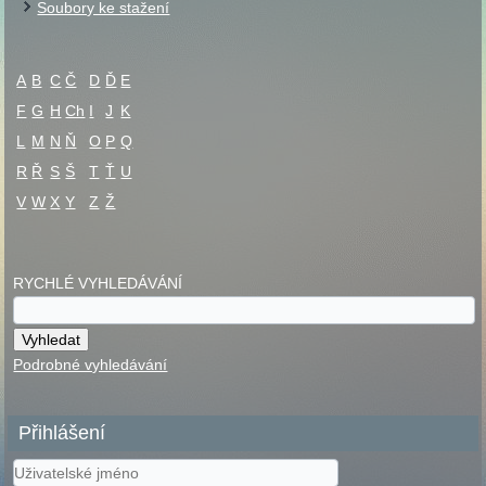
Soubory ke stažení
A
B
C
Č
D
Ď
E
F
G
H
Ch
I
J
K
L
M
N
Ň
O
P
Q
R
Ř
S
Š
T
Ť
U
V
W
X
Y
Z
Ž
RYCHLÉ VYHLEDÁVÁNÍ
Podrobné vyhledávání
Přihlášení