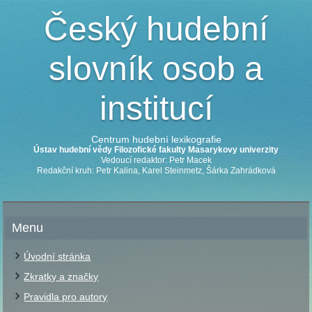
Český hudební
slovník osob a
institucí
Centrum hudební lexikografie
Ústav hudební vědy Filozofické fakulty Masarykovy univerzity
Vedoucí redaktor: Petr Macek
Redakční kruh: Petr Kalina, Karel Steinmetz, Šárka Zahrádková
Menu
Úvodní stránka
Zkratky a značky
Pravidla pro autory