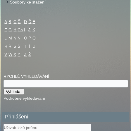
Soubory ke stažení
A
B
C
Č
D
Ď
E
F
G
H
Ch
I
J
K
L
M
N
Ň
O
P
Q
R
Ř
S
Š
T
Ť
U
V
W
X
Y
Z
Ž
RYCHLÉ VYHLEDÁVÁNÍ
Podrobné vyhledávání
Přihlášení