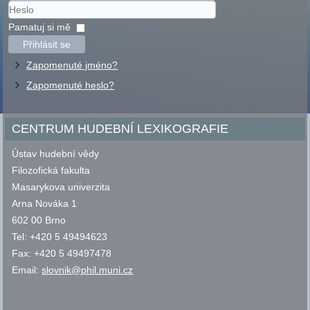
Uživatelské
jméno
Heslo
Pamatuj si mě
Přihlásit se
Zapomenuté jméno?
Zapomenuté heslo?
CENTRUM HUDEBNÍ LEXIKOGRAFIE
Ústav hudební vědy
Filozofická fakulta
Masarykova univerzita
Arna Nováka 1
602 00 Brno
Tel: +420 5 49494623
Fax: +420 5 49497478
Email:
slovnik@phil.muni.cz