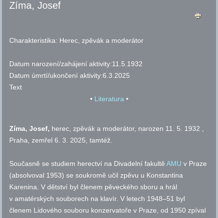
Zíma, Josef
Charakteristika:
Herec, zpěvák a moderátor
Datum narození/zahájení aktivity:
11.5.1932
Datum úmrtí/ukončení aktivity:
6.3.2025
Text
•
Literatura
•
Zíma, Josef,
herec, zpěvák a moderátor, narozen 11. 5. 1932 ,
Praha, zemřel 6. 3. 2025, tamtéž.
Současně se studiem herectví na Divadelní fakultě
AMU
v Praze
(absolvoval 1953) se soukromě učil zpěvu u Konstantina
Karenina. V dětství byl členem pěveckého sboru a hrál
v amatérských souborech na klavír. V letech 1948–51 byl
členem Lidového souboru konzervatoře v Praze, od 1950 zpíval