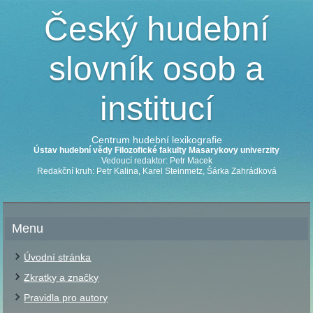
Český hudební
slovník osob a
institucí
Centrum hudební lexikografie
Ústav hudební vědy Filozofické fakulty Masarykovy univerzity
Vedoucí redaktor: Petr Macek
Redakční kruh: Petr Kalina, Karel Steinmetz, Šárka Zahrádková
Menu
Úvodní stránka
Zkratky a značky
Pravidla pro autory