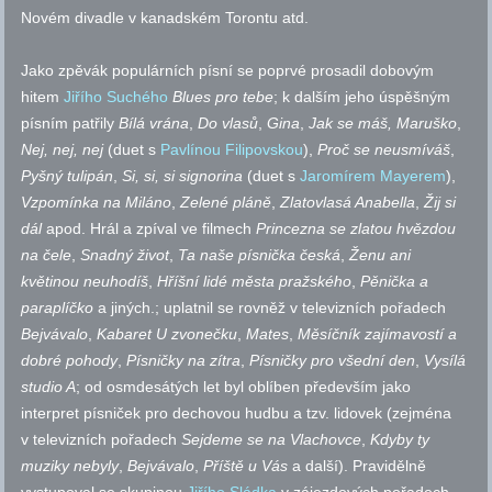
Novém divadle v kanadském Torontu
atd.
Jako zpěvák populárních písní se poprvé prosadil dobovým
hitem
Jiřího Suchého
Blues pro tebe
; k dalším jeho úspěšným
písním patřily
Bílá vrána
,
Do vlasů
,
Gina
,
Jak se máš, Maruško
,
Nej, nej, nej
(duet s
Pavlínou Filipovskou
),
Proč se neusmíváš
,
Pyšný tulipán
,
Si, si, si signorina
(duet s
Jaromírem Mayerem
),
Vzpomínka na Miláno
,
Zelené pláně
,
Zlatovlasá Anabella
,
Žij si
dál
apod.
Hrál a zpíval ve filmech
Princezna se zlatou hvězdou
na čele
,
Snadný život
,
Ta naše písnička česká
,
Ženu ani
květinou neuhodíš
,
Hříšní lidé města pražského
,
Pěnička a
paraplíčko
a jiných.; uplatnil se rovněž v televizních pořadech
Bejvávalo
,
Kabaret U zvonečku
,
Mates
,
Měsíčník zajímavostí a
dobré pohody
,
Písničky na zítra
,
Písničky pro všední den
,
Vysílá
studio A
; od osmdesátých let byl oblíben především jako
interpret písniček pro dechovou hudbu a
tzv.
lidovek (zejména
v televizních pořadech
Sejdeme se na Vlachovce
,
Kdyby ty
muziky nebyly
,
Bejvávalo
,
Příště u Vás
a další). Pravidělně