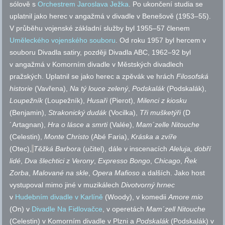
sólově s
Orchestrem Jaroslava Ježka
. Po ukončení studia se
uplatnil jako herec v angažmá v divadle v Benešově (1953–55).
V průběhu vojenské základní služby byl 1955–57 členem
Uměleckého vojenského souboru
. Od roku 1957 byl hercem v
souboru Divadla satiry, později Divadla ABC, 1962–92 byl
v angažmá v Komorním divadle v Městských divadlech
pražských. Uplatnil se jako herec a zpěvák ve hrách
Filosofská
historie
(Vavřena),
Na tý
louce zelený
,
Podskalák
(Podskalák),
Loupežník
(Loupežník),
Husaři
(Pierot),
Milenci z kiosku
(Benjamin),
Strakonický dudák
(Vocilka),
Tři mušketýři
(D
´Artagnan),
Hra o lásce a smrti
(Valée),
Mam´zelle Nitouche
(Celestin),
Monte Christo
(Abé Faria),
Kráska a zvíře
(Otec),
Těžká Barbora
(učitel), dále v inscenacích
Aleluja, dobří
lidé
,
Dva šlechtici z Verony
,
Expresso Bongo
,
Chicago
,
Řek
Zorba
,
Malované na skle
,
Opera Mafioso
a dalších. Jako host
vystupoval mimo jiné v muzikálech
Divotvorný hrnec
v
Hudebním divadle v Karlíně
(Woody), v komedii
Amore mio
(On) v
Divadle Na Fidlovačce
, v operetách
Mam´zell Nitouche
(Celestin) v Komorním divadle v Plzni a
Podskalák
(Podskalák) v