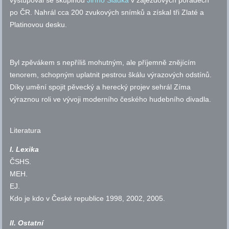
vystupoval se skupinou
Jiřího Sládka
v zájezdových pořadech
po ČR. Nahrál cca 200 zvukových snímků a získal tři Zlaté a
Platinovou desku.
Byl zpěvákem s nepříliš mohutným, ale příjemně znějícím
tenorem, schopným uplatnit pestrou škálu výrazových odstínů.
Díky umění spojit pěvecký a herecký projev sehrál Zíma
výraznou roli ve vývoji moderního českého hudebního divadla.
Literatura
I. Lexika
ČSHS
.
MEH
.
EJ
.
Kdo je kdo v České republice 1998, 2002, 2005.
II. Ostatní