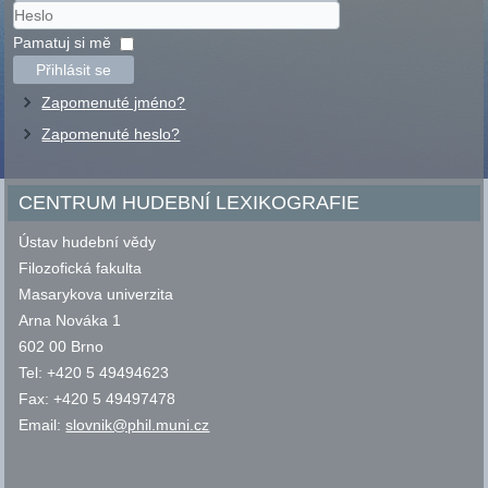
Uživatelské
jméno
Heslo
Pamatuj si mě
Přihlásit se
Zapomenuté jméno?
Zapomenuté heslo?
CENTRUM HUDEBNÍ LEXIKOGRAFIE
Ústav hudební vědy
Filozofická fakulta
Masarykova univerzita
Arna Nováka 1
602 00 Brno
Tel: +420 5 49494623
Fax: +420 5 49497478
Email:
slovnik@phil.muni.cz