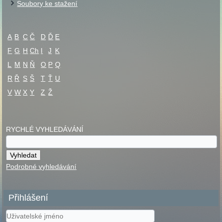
Soubory ke stažení
A
B
C
Č
D
Ď
E
F
G
H
Ch
I
J
K
L
M
N
Ň
O
P
Q
R
Ř
S
Š
T
Ť
U
V
W
X
Y
Z
Ž
RYCHLÉ VYHLEDÁVÁNÍ
Podrobné vyhledávání
Přihlášení