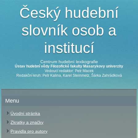
Český hudební
slovník osob a
institucí
Centrum hudební lexikografie
Ústav hudební vědy Filozofické fakulty Masarykovy univerzity
Vedoucí redaktor: Petr Macek
Redakční kruh: Petr Kalina, Karel Steinmetz, Šárka Zahrádková
Menu
Úvodní stránka
Zkratky a značky
Pravidla pro autory