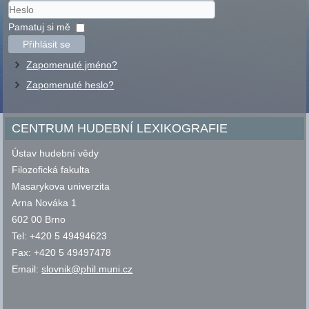
Uživatelské
jméno
Heslo
Pamatuj si mě
Přihlásit se
Zapomenuté jméno?
Zapomenuté heslo?
CENTRUM HUDEBNÍ LEXIKOGRAFIE
Ústav hudební vědy
Filozofická fakulta
Masarykova univerzita
Arna Nováka 1
602 00 Brno
Tel: +420 5 49494623
Fax: +420 5 49497478
Email:
slovnik@phil.muni.cz