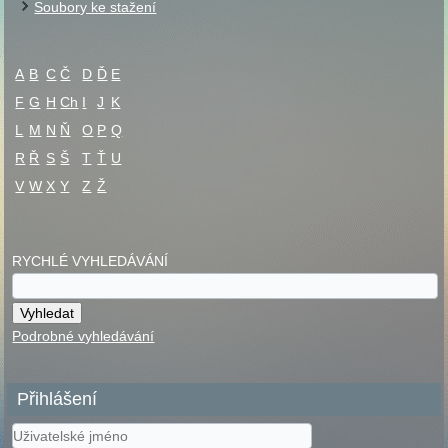
Soubory ke stažení
A
B
C
Č
D
Ď
E
F
G
H
Ch
I
J
K
L
M
N
Ň
O
P
Q
R
Ř
S
Š
T
Ť
U
V
W
X
Y
Z
Ž
RYCHLÉ VYHLEDÁVÁNÍ
Podrobné vyhledávání
Přihlášení