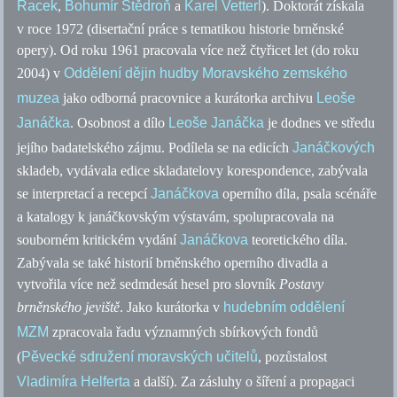
Racek
,
Bohumír Štědroň
a
Karel Vetterl
). Doktorát získala
v roce 1972 (disertační práce s tematikou historie brněnské
opery). Od roku 1961 pracovala více než čtyřicet let (do roku
2004) v
Oddělení dějin hudby Moravského zemského
muzea
jako odborná pracovnice a kurátorka archivu
Leoše
Janáčka
. Osobnost a dílo
Leoše Janáčka
je dodnes ve středu
jejího badatelského zájmu. Podílela se na edicích
Janáčkových
skladeb, vydávala edice skladatelovy korespondence, zabývala
se interpretací a recepcí
Janáčkova
operního díla, psala scénáře
a katalogy k janáčkovským výstavám, spolupracovala na
souborném kritickém vydání
Janáčkova
teoretického díla.
Zabývala se také historií brněnského operního divadla a
vytvořila více než sedmdesát hesel pro slovník
Postavy
brněnského jeviště
. Jako kurátorka v
hudebním oddělení
MZM
zpracovala řadu významných sbírkových fondů
(
Pěvecké sdružení moravských učitelů
, pozůstalost
Vladimíra Helferta
a další). Za zásluhy o šíření a propagaci