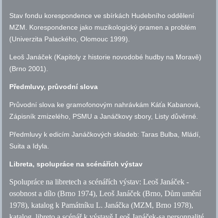
Stav fondu korespondence ve sbírkách Hudebního oddělení
MZM. Korespondence jako muzikologický pramen a problém
(Univerzita Palackého, Olomouc 1999).
Leoš Janáček (Kapitoly z historie novodobé hudby na Moravě)
(Brno 2001).
Předmluvy, průvodní slova
Průvodní slova ke gramofonovým nahrávkám Káťa Kabanová,
Zápisník zmizelého, PSMU a Janáčkovy sbory, Listy důvěrné.
Předmluvy k edicím Janáčkových skladeb: Taras Bulba, Mládí,
Suita a Idyla.
Libreta, spolupráce na scénářích výstav
Spolupráce na libretech a scénářích výstav: Leoš Janáček -
osobnost a dílo (Brno 1974), Leoš Janáček (Brno, Dům umění
1978), katalog k Památníku L. Janáčka (MZM, Brno 1978),
katalog, libreto a scénář k výstavě Leoš Janáček-sa personnalité