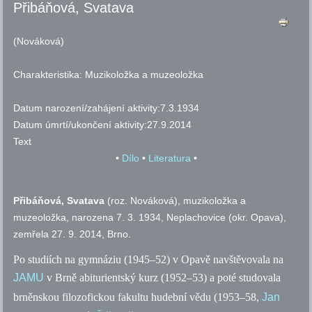
Přibáňová, Svatava
(Nováková)
Charakteristika:
Muzikoložka a muzeoložka
Datum narození/zahájení aktivity:
7.3.1934
Datum úmrtí/ukončení aktivity:
27.9.2014
Text
•
Dílo
•
Literatura
•
Přibáňová, Svatava
(
roz.
Nováková), muzikoložka a
muzeoložka, narozena 7. 3. 1934, Neplachovice (okr. Opava),
zemřela 27. 9. 2014, Brno.
Po studiích na gymnáziu (1945–52) v Opavě navštěvovala na
JAMU
v Brně abiturientský kurz (1952–53) a poté studovala
brněnskou filozofickou fakultu hudební vědu (1953–58,
Jan