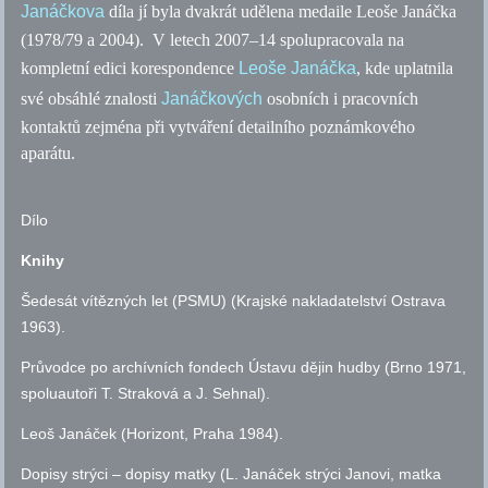
Janáčkova
díla jí byla dvakrát udělena medaile Leoše Janáčka
(1978/79 a 2004). V letech 2007–14 spolupracovala na
kompletní edici korespondence
Leoše Janáčka
, kde uplatnila
své obsáhlé znalosti
Janáčkových
osobních i pracovních
kontaktů zejména při vytváření detailního poznámkového
aparátu.
Dílo
Knihy
Šedesát vítězných let (PSMU) (Krajské nakladatelství Ostrava
1963).
Průvodce po archívních fondech Ústavu dějin hudby (Brno 1971,
spoluautoři T. Straková a J. Sehnal).
Leoš Janáček (Horizont, Praha 1984).
Dopisy strýci – dopisy matky (L. Janáček strýci Janovi, matka