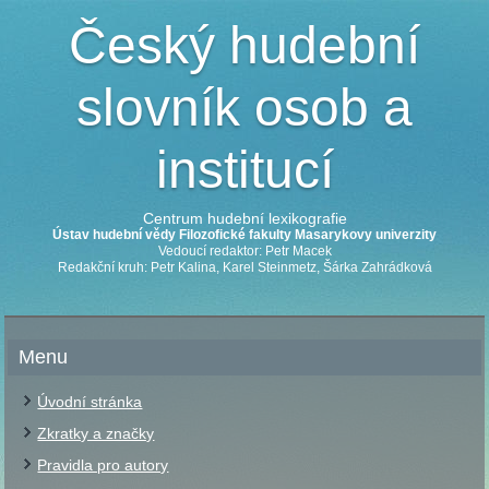
Český hudební
slovník osob a
institucí
Centrum hudební lexikografie
Ústav hudební vědy Filozofické fakulty Masarykovy univerzity
Vedoucí redaktor: Petr Macek
Redakční kruh: Petr Kalina, Karel Steinmetz, Šárka Zahrádková
Menu
Úvodní stránka
Zkratky a značky
Pravidla pro autory