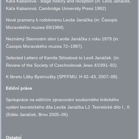
Káťa Kabanová - stage history and reception (in: Leoš Janáček,
Káťa Kabanová, Cambridge University Press 1982)
Nové prameny k rodokmenu Leoše Janáčka (in: Časopis
Moravského muzea 69/1984).
Neznámý Slavnostní sbor Leoše Janáčka z roku 1879 (in:
Časopis Moravského muzea 72–1987).
Selected Letters of Kamila Stösslová to Leoš Janáček. (in:
Review of the Society of Czechoslovak Jews 4/1991–92).
K libretu Lišky Bystroušky (SPFFMU, H 42–43, 2007–08).
Ediční práce
Spolupráce na edičním zpracování souborného kritického
vydání teoretického díla Leoše Janáčka LJ: Teoretické dílo I., II.
(Editio Janáček, Brno 2005–06).
Ostatní