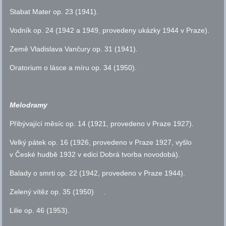
Stabat Mater
op.
23 (1941).
Vodník
op.
24 (1942 a 1949, provedeny ukázky 1944 v Praze).
Země Vladislava Vančury
op.
31 (1941).
Oratorium o lásce a míru
op.
34 (1950).
Melodramy
Přibývající měsíc
op.
14 (1921, provedeno v Praze 1927).
Velký pátek
op.
16 (1926, provedeno v Praze 1927, vyšlo
v České hudbě 1932 v edici Dobrá tvorba novodobá).
Balady o smrti
op.
22 (1942, provedeno v Praze 1944).
Zelený vítěz
op.
35 (1950) .
Lilie
op.
46 (1953).