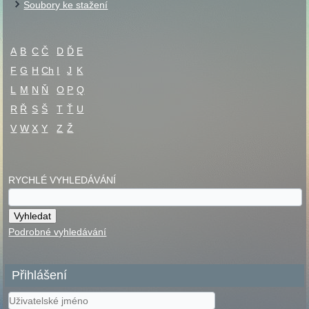
Soubory ke stažení
A
B
C
Č
D
Ď
E
F
G
H
Ch
I
J
K
L
M
N
Ň
O
P
Q
R
Ř
S
Š
T
Ť
U
V
W
X
Y
Z
Ž
RYCHLÉ VYHLEDÁVÁNÍ
Podrobné vyhledávání
Přihlášení