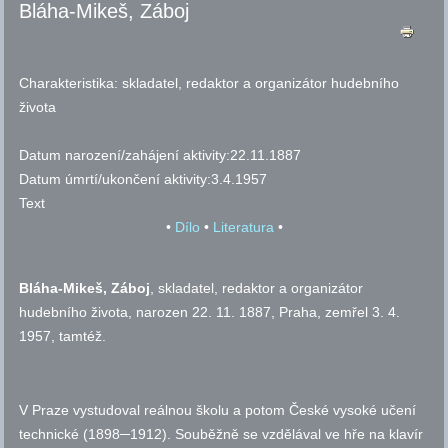
Bláha-Mikeš, Záboj
Charakteristika:
skladatel, redaktor a organizátor hudebního
života
Datum narození/zahájení aktivity:
22.11.1887
Datum úmrtí/ukončení aktivity:
3.4.1957
Text
•
Dílo
•
Literatura
•
Bláha-Mikeš, Záboj
, skladatel, redaktor a organizátor
hudebního života, narozen 22. 11. 1887, Praha, zemřel 3. 4.
1957, tamtéž.
V Praze vystudoval reálnou školu a potom České vysoké učení
technické (1898─1912). Souběžně se vzdělával ve hře na klavír