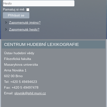
Uživatelské
jméno
Heslo
Pamatuj si mě
Přihlásit se
Zapomenuté jméno?
Zapomenuté heslo?
CENTRUM HUDEBNÍ LEXIKOGRAFIE
Ústav hudební vědy
Filozofická fakulta
Masarykova univerzita
Arna Nováka 1
602 00 Brno
Tel: +420 5 49494623
Fax: +420 5 49497478
Email:
slovnik@phil.muni.cz