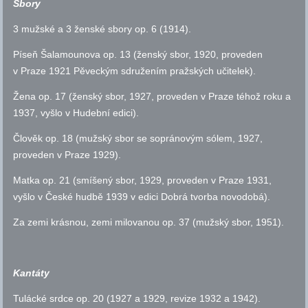
Sbory
3 mužské a 3 ženské sbory
op.
6 (1914).
Píseň Šalamounova
op.
13 (ženský sbor, 1920, proveden
v Praze 1921 Pěveckým sdružením pražských učitelek).
Žena
op.
17 (ženský sbor, 1927, proveden v Praze téhož roku a
1937, vyšlo v Hudební edici).
Člověk
op.
18 (mužský sbor se sopránovým sólem, 1927,
proveden v Praze 1929).
Matka
op.
21 (smíšený sbor, 1929, proveden v Praze 1931,
vyšlo v České hudbě 1939 v edici Dobrá tvorba novodobá).
Za zemi krásnou, zemi milovanou
op.
37 (mužský sbor, 1951).
Kantáty
Tulácké srdce
op.
20 (1927 a 1929, revize 1932 a 1942).