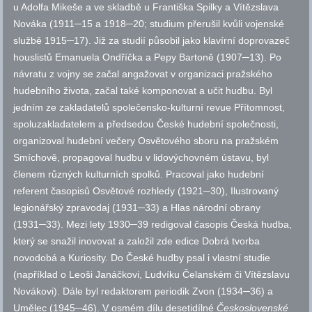
u Adolfa Mikeše a ve skladbě u Františka Spilky a Vítězslava
Nováka (1911─15 a 1918─20; studium přerušil kvůli vojenské
službě 1915─17). Již za studií působil jako klavírní doprovazeč
houslistů Emanuela Ondříčka a Pepy Bartoně (1907─13). Po
návratu z vojny se začal angažovat v organizaci pražského
hudebního života, začal také komponovat a učit hudbu. Byl
jedním ze zakladatelů společensko-kulturní revue Přítomnost,
spoluzakladatelem a předsedou České hudební společnosti,
organizoval hudební večery Osvětového sboru na pražském
Smíchově, propagoval hudbu v lidovýchovném ústavu, byl
členem různých kulturních spolků. Pracoval jako hudební
referent časopisů Osvětové rozhledy (1921─30), Ilustrovaný
legionářský zpravodaj (1931─33) a Hlas národní obrany
(1931─33). Mezi lety 1930─39 redigoval časopis Česká hudba,
který se snažil inovovat a založil zde edice Dobrá tvorba
novodobá a Kuriosity. Do České hudby psal i vlastní studie
(například o Leoši Janáčkovi, Ludvíku Čelanském či Vítězslavu
Novákovi). Dále byl redaktorem periodik Zvon (1934─36) a
Umělec (1945─46). V osmém dílu desetidílné
Československé