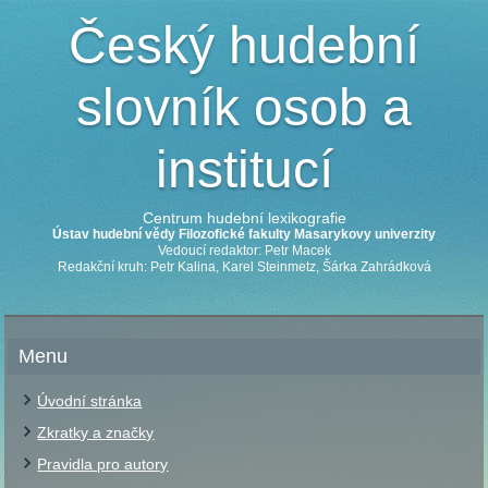
Český hudební
slovník osob a
institucí
Centrum hudební lexikografie
Ústav hudební vědy Filozofické fakulty Masarykovy univerzity
Vedoucí redaktor: Petr Macek
Redakční kruh: Petr Kalina, Karel Steinmetz, Šárka Zahrádková
Menu
Úvodní stránka
Zkratky a značky
Pravidla pro autory