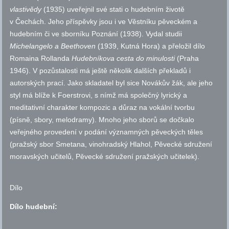
vlastivědy
(1935) uveřejnil své stati o hudebním životě
v Čechách. Jeho příspěvky jsou i ve Věstníku pěveckém a
hudebním či ve sborníku Poznání (1938). Vydal studii
Michelangelo a Beethoven
(1939, Kutná Hora) a přeložil dílo
Romaina Rollanda
Hudebníkova cesta do minulosti
(Praha
1946). V pozůstalosti má ještě několik dalších překladů i
autorských prací. Jako skladatel byl sice Novákův žák, ale jeho
styl má blíže k Foerstrovi, s nímž má společný lyrický a
meditativní charakter kompozic a důraz na vokální tvorbu
(písně, sbory, melodramy). Mnoho jeho sborů se dočkalo
veřejného provedení v podání významných pěveckých těles
(pražský sbor Smetana, vinohradský Hlahol, Pěvecké sdružení
moravských učitelů, Pěvecké sdružení pražských učitelek).
Dílo
Dílo hudební: