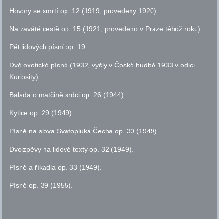
Hovory se smrtí
op.
12 (1919, provedeny 1920).
Na zaváté cestě
op.
15 (1921, provedeno v Praze téhož roku).
Pět lidových písní
op.
19.
Dvě exotické písně (1932, vyšly v České hudbě 1933 v edici
Kuriosity).
Balada o matčině srdci
op.
26 (1944).
Kytice
op.
29 (1949).
Písně na slova Svatopluka Čecha
op.
30 (1949).
Dvojzpěvy na lidové texty
op.
32 (1949).
Písně a říkadla
op.
33 (1949).
Písně
op.
39 (1955).