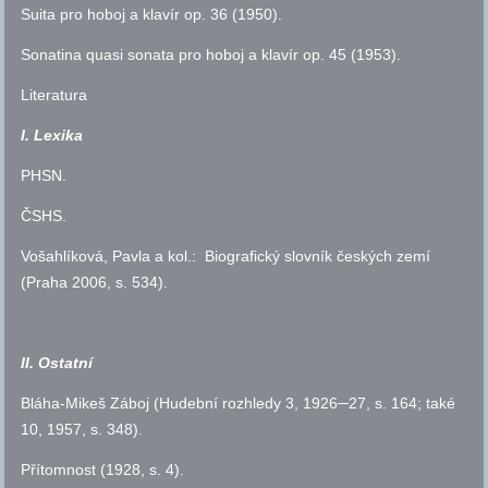
Suita pro hoboj a klavír
op.
36 (1950).
Sonatina quasi sonata pro hoboj a klavír
op.
45 (1953).
Literatura
I. Lexika
PHSN
.
ČSHS
.
Vošahlíková, Pavla a kol.: Biografický slovník českých zemí
(Praha 2006,
s.
534).
II. Ostatní
Bláha-Mikeš Záboj (Hudební rozhledy 3, 1926─27,
s.
164; také
10, 1957,
s.
348).
Přítomnost (1928,
s.
4).