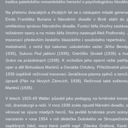
tradice patetického romantického herectví s psychologickou hloubk
Na přelomu dvacátých a třicátých let se s nástupem mladé genera
Emila Františka Buriana v Národním divadle v Brně stáhl do 
uměleckou správou Národního divadla. Funkci šéfa činohry zastáva
režisérem opery a na místo šéfa činohry nastoupil Aleš Podhorský. J
inscenací především českého klasického i soudobého repertoáru. P
melodramů, z nichž byl nakonec uskutečněn večer Jiřího Bendy
1935), Sukovo
Pod jabloní
(1936), Ostrčilův
Sirotek
(1936) a hud
Srdce na prázdninách
(1938). K vrcholům jeho operní režie patř
oper a děl Bohuslava Martinů a Osvalda Chlubny. Příležitostně působ
1938 úspěšně režíroval inscenaci Janáčkova pásma zpěvů a tanc
úpravě (
Pán na Nových Zámcích
, 1938). Režíroval také světov
Martinů (1935).
V letech 1925-49 Walter působil jako pedagog na brněnské konzer
rolí, dramaturgii a režii. V roce 1938 zcela opustil Národní divadlo
věnoval se výuce mladých herců. Na jeviště brněnské první scény 
narozenin v roce 1954 v roli dědečka Dubského ve Stroupežnic
úspěšných žáků, mezi které patřili
např.
Zdenka Gräfová, Karel H