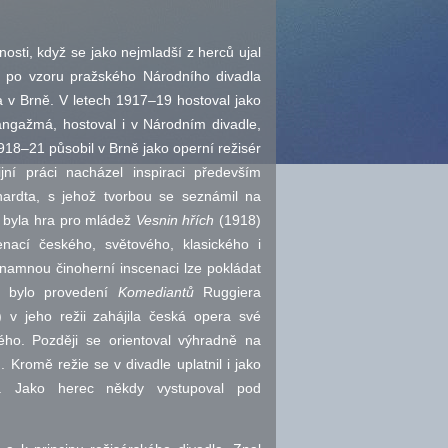
nosti, když se jako nejmladší z herců ujal
 po vzoru pražského Národního divadla
 v Brně. V letech 1917–19 hostoval jako
angažmá, hostoval i v Národním divadle,
918–21 působil v Brně jako operní režisér
jní práci nacházel inspiraci především
ardta, s jehož tvorbou se seznámil na
í byla hra pro mládež
Vesnin hřích
(1918)
enací českého, světového, klasického i
namnou činoherní inscenaci lze pokládat
í bylo provedení
Komediantů
Ruggiera
 v jeho režii zahájila česká opera své
ho. Později se orientoval výhradně na
. Kromě režie se v divadle uplatnil i jako
or. Jako herec někdy vystupoval pod