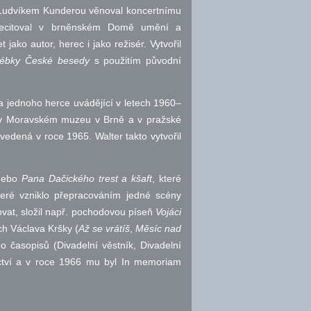
ou Ludvíkem Kunderou věnoval koncertnímu
recitoval v brněnském Domě umění a
ako autor, herec i jako režisér. Vytvořil
lébky České besedy
s použitím původní
 jednoho herce uvádějící v letech 1960–
 v Moravském muzeu v Brně a v pražské
vedená v roce 1965. Walter takto vytvořil
ebo
Pana Dačického trest a kšaft
, které
teré vzniklo přepracováním jedné scény
at, složil
např.
pochodovou píseň
Vojáci
ích Václava Kršky (
Až se vrátíš
,
Měsíc nad
 časopisů (Divadelní věstník, Divadelní
rectví a v roce 1966 mu byl In memoriam