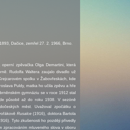
 1893, Dačice, zemřel 27. 2. 1966, Brno.
 operní zpěvačka Olga Demartini, která
ně. Rudolfa Waltera zaujalo divadlo už
v Krejcarovém spolku v Žabovřeskách, kde
aroslava Puldy, matka ho učila zpěvu a hře
na brněnském gymnáziu se v roce 1912 stal
kde působil až do roku 1938. V sezóně
odočeských měst. Uvažoval zpočátku o
vořákově
Rusalce
(1916), doktora Bartola
916). Tyto zkušenosti ho později přivedly
ým zpracováním mluveného slova v oboru