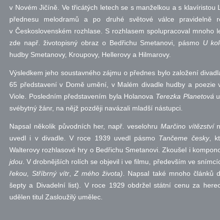
v Novém Jičíně. Ve třicátých letech se s manželkou a s klavírist
přednesu melodramů a po druhé světové válce pravidelně 
v Československém rozhlase. S rozhlasem spolupracoval mnoho let j
zde
např.
životopisný obraz o Bedřichu Smetanovi, pásmo
U ko
hudby Smetanovy, Kroupovy, Hellerovy a Hilmarovy.
Výsledkem jeho soustavného zájmu o přednes bylo založení divadla
65 představení v Domě umění, v Malém divadle hudby a poezie
Viole. Posledním představením byla Holanova
Terezka Planetová
u
svébytný žánr, na nějž později navázali mladší nástupci.
Napsal několik původních her,
např.
veselohru
Marčino vítězství
n
uvedl i v divadle. V roce 1939 uvedl pásmo
Tančeme česky
, k
Walterovy rozhlasové hry o Bedřichu Smetanovi. Zkoušel i komponov
jdou
. V drobnějších rolích se objevil i ve filmu, především ve snímc
řekou, Stříbrný vítr
,
Z mého života)
. Napsal také mnoho článků do
šepty a Divadelní list). V roce 1929 obdržel státní cenu za he
udělen titul Zasloužilý umělec.