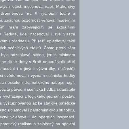
cátých letech inscenoval
např.
Mahenovy
 Bronnenovu hru
K východní točně
a
ovi. Značnou pozornost věnoval moderním
ým hrám zabývajícím se aktuálními
 Redutě, kde inscenoval i své vlastní
ému přednesu. Při režii uplatňoval také
ných scénických efektů. Často proto sám
e byla náznaková scéna, jen s minimem
é se do té doby v Brně nepoužívalo příliš
coval i s jinými výtvarníky, nejčastěji
 si uvědomoval i význam scénické hudby
ala nositelem dramatického náboje,
např.
oužita původní scénická hudba skladatele
vycházející z logického jednání postav.
u vystupňovanou až ke statické patetické
to uplatňoval i pantomimickou stínohru,
ctví včleňoval i do operních inscenací.
o patetický realismus založený na spojení