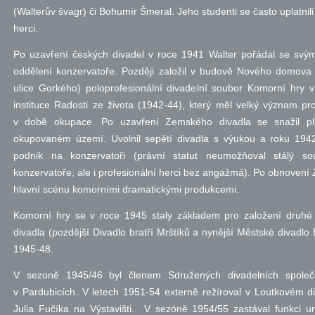
(Walterův švagr) či Bohumír Šmeral. Jeho studenti se často uplatnili t
herci.
Po uzavření českých divadel v roce 1941 Walter pořádal se svý
oddělení konzervatoře. Později založil v budově Nového domova n
ulice Gorkého) poloprofesionální divadelní soubor Komorní hry v 
instituce Radosti ze života (1942-44), který měl velký význam pr
v době okupace. Po uzavření Zemského divadla se snažil pl
okupovaném území. Uvolnil sepětí divadla s výukou a roku 194
podnik na konzervatoři (právní statut neumožňoval stálý sou
konzervatoře, ale i profesionální herci bez angažmá). Po obnovení
hlavní scénu komorními dramatickými produkcemi.
Komorní hry se v roce 1945 staly základem pro založení druhé
divadla (pozdější Divadlo bratří Mrštíků a nynější Městské divadlo 
1945-48.
V sezoně 1945/46 byl členem Sdružených divadelních společ
v Pardubicích. V letech 1951-54 externě režíroval v Loutkovém d
Julia Fučíka na Výstavišti. V sezóně 1954/55 zastával funkci u