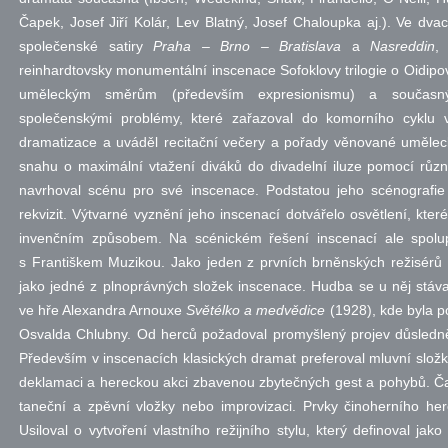
Čapek, Josef Jiří Kolár, Lev Blatný, Josef Chaloupka aj.). Ve dva
společenské satiry
Praha – Brno – Bratislava
a
Nasreddin
,
reinhardtovsky monumentální inscenace Sofoklovy trilogie o Oidip
uměleckým směrům (především expresionismu) a současn
společenskými problémy, které zařazoval do komorního cyklu v
dramatizace a uváděl recitační večery a pořady věnované uměleck
snahu o maximální vtažení diváků do divadelní iluze pomocí růz
navrhoval scénu pro své inscenace. Podstatou jeho scénografi
rekvizit. Výtvarné vyznění jeho inscenací dotvářelo osvětlení, kter
invenčním způsobem. Na scénickém řešení inscenací ale spolupra
s Františkem Muzikou. Jako jeden z prvních brněnských režisérů
jako jedné z plnoprávných složek inscenace. Hudba se u něj stáv
ve hře Alexandra Arnouxe
Světélko a medvědice
(1928), kde byla p
Osvalda Chlubny. Od herců požadoval promyšlený projev důsledně 
Především v inscenacích klasických dramat preferoval mluvní složk
deklamaci a hereckou akci zbavenou zbytečných gest a pohybů. Čas
taneční a zpěvní vložky nebo improvizaci. Prvky činoherního here
Usiloval o vytvoření vlastního režijního stylu, který definoval jak