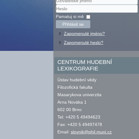
Uživatelské
jméno
Heslo
Pamatuj si mě
Přihlásit se
Zapomenuté jméno?
Zapomenuté heslo?
CENTRUM HUDEBNÍ
LEXIKOGRAFIE
Ústav hudební vědy
Filozofická fakulta
Masarykova univerzita
Arna Nováka 1
602 00 Brno
Tel: +420 5 49494623
Fax: +420 5 49497478
Email:
slovnik@phil.muni.cz