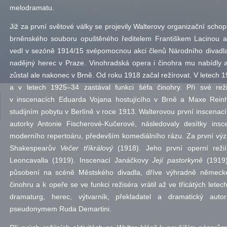
melodramatu.
Již za první světové války se projevily Walterovy organizační schop
brněnského souboru opuštěného ředitelem Františkem Lacinou a
vedl v sezóně 1914/15 svépomocnou akci členů Národního divadla
nadějný herec v Praze. Vinohradská opera i činohra mu nabídly 
zůstal ale nakonec v Brně. Od roku 1918 začal režírovat. V letech 1
a v letech 1925–34 zastával funkci šéfa činohry. Při své reži
v inscenacích Eduarda Vojana hostujícího v Brně a Maxe Reinh
studijním pobytu v Berlíně v roce 1913. Walterovou první inscenac
autorky Antonie Fischerové-Kučerové, následovaly desítky insc
moderního repertoáru, především komediálního rázu. Za první výz
Shakespearův
Večer tříkrálový
(1918). Jeho první operní reži
Leoncavalla (1919). Inscenací Janáčkovy
Její pastorkyně
(1919)
působení na scéně Městského divadla, dříve výhradně německé
činohru a k opeře se ve funkci režiséra vrátil až ve třicátých letech
dramaturg, herec, výtvarník, překladatel a dramatický aut
pseudonymem Ruda Demartini.