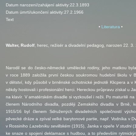
Datum narození/zahájení aktivity:
22.3.1893
Datum úmrtí/ukončení aktivity:
27.2.1966
Text
•
Literatura
•
Walter, Rudolf
, herec, režisér a divadelní pedagog, narozen 22. 3.
Narodil se do česko-německé umělecké rodiny, jeho matkou byla
v roce 1889 založila první českou soukromou hudební školu v Br
v dětství, kdy působil v brněnské ochotnické jednotě Klicpera a 
někdy hostovali i profesionální herci. Hereckou průpravu získal u J
na klavír. V amatérském divadle si vyzkoušel i režii. Po maturitě 
členem Národního divadla, později Zemského divadla v Brně, 
1915/16 byl členem Sdružených divadelních společností vých
pěvecké dráze a zpíval velké barytonové partie,
např.
Vodníka v D
v Rossiniho
Lazebníku sevillském
(1915), Janka v opeře
V studni
(1
ke snaze o spojení deklamace s hudbou, a to především rytmick