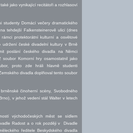
aké jako vynikající recitátoři a rozhlasoví
mi studenty Domácí večery dramatického
a tehdejší Falkensteinerově ulici (dnes
rámci protektorátní kulturní a osvětové
o udržení české divadelní kultury v Brně
nit poslání českého divadla na Němci
2 soubor Komorní hry osamostatnil jako
bor, proto zde hráli hlavně studenti
 Zemského divadla doplňoval tento soubor
 brněnské činoherní scény, Svobodného
Brno), v jehož vedení stál Walter v letech
ností východočeských měst se sídlem
ivadle Radost a o rok později v Divadle
měleckého ředitele Beskydského divadla