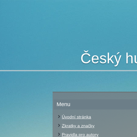
Český hu
Menu
Úvodní stránka
Zkratky a značky
Pravidla pro autory