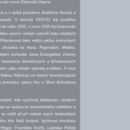
ou po vzoru Eduarda Vojana.
ce a v době působení Jindřicha Honzla a
pozadí. V sezoně 1931/32 byl pověřen
l do roku 1934, v roce 1935 byl jmenován
ako operní režisér vytvořil řadu zdařilých
řipravoval také velký cyklus scénických
 (
Ariadna na Naxu, Pygmalion, Médea
,
ební komedie Jana Evangelisty Zelinky
ily inscenace Janáčkových a Smetanových
il i jako režisér operety a baletu. V roce
ů
Rákos Rákóczy
ve vlastní dramaturgické
ou premiéru opery
Hry o Marii
Bohuslava
vatoři, kde vyučoval deklamaci, studium
, stal se vedoucím dramatického oddělení a
se vrátil až při oslavě svých šedesátých
kého hře
Naši furianti
. Vychoval množství
öger. František Kožík, Ladislav Pešek