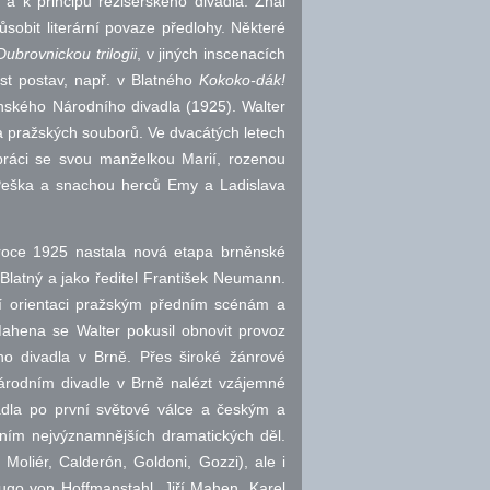
m a k principu režisérského divadla. Znal
sobit literární povaze předlohy. Některé
Dubrovnickou trilogii
, v jiných inscenacích
st postav,
např.
v Blatného
Kokoko-dák!
ěnského Národního divadla (1925). Walter
 pražských souborů. Ve dvacátých letech
práci se svou manželkou Marií, rozenou
 Peška a snachou herců Emy a Ladislava
roce 1925 nastala nová etapa brněnské
Blatný a jako ředitel František Neumann.
rní orientaci pražským předním scénám a
Mahena se Walter pokusil obnovit provoz
ho divadla v Brně. Přes široké žánrové
 Národním divadle v Brně nalézt vzájemné
adla po první světové válce a českým a
ním nejvýznamnějších dramatických děl.
oliér, Calderón, Goldoni, Gozzi), ale i
ugo von Hoffmanstahl, Jiří Mahen, Karel