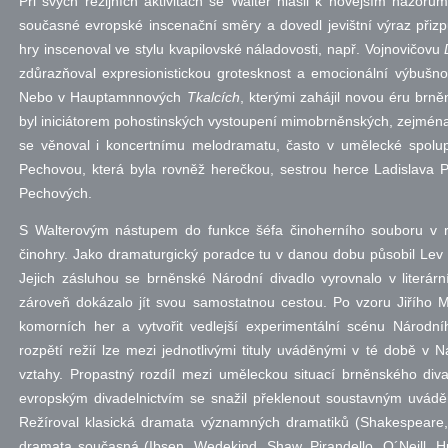
Při svých režijních aktivitách se Walter hlásil k novějším názorů
současné evropské inscenační směry a dovedl jevištní výraz přizpů
hry inscenoval ve stylu kvapilovské náladovosti,
např.
Vojnovičovu
zdůrazňoval expresionistickou grotesknost a emocionální výbušno
Nebo v Hauptamnnových
Tkalcích
, kterými zahájil novou éru brn
byl iniciátorem pohostinských vystoupení mimobrněnských, zejména
se věnoval i koncertnímu melodramatu, často v umělecké spolu
Pechovou, která byla rovněž herečkou, sestrou herce Ladislava
Pechových.
S Walterovým nástupem do funkce šéfa činoherního souboru v 
činohry. Jako dramaturgický poradce tu v danou dobu působil Lev 
Jejich zásluhou se brněnské Národní divadlo vyrovnalo v literá
zároveň dokázalo jít svou samostatnou cestou. Po vzoru Jiřího 
komorních her a vytvořit vedlejší experimentální scénu Národní
rozpětí režií lze mezi jednotlivými tituly uváděnými v té době v
vztahy. Propastný rozdíl mezi uměleckou situací brněnského div
evropským divadelnictvím se snažil překlenout soustavným uvádě
Režíroval klasická dramata významných dramatiků (Shakespeare, M
dramata současná (Ibsen, Wedekind, Shaw, Pirandello, O´Neill, H