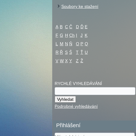
Soubory ke stažení
A
B
C
Č
D
Ď
E
F
G
H
Ch
I
J
K
L
M
N
Ň
O
P
Q
R
Ř
S
Š
T
Ť
U
V
W
X
Y
Z
Ž
RYCHLÉ VYHLEDÁVÁNÍ
Podrobné vyhledávání
Přihlášení