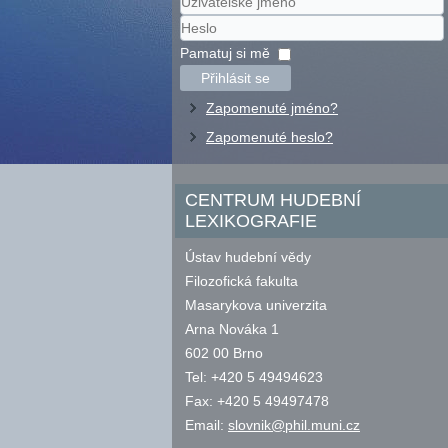
Uživatelské
jméno
Heslo
Pamatuj si mě
Přihlásit se
Zapomenuté jméno?
Zapomenuté heslo?
CENTRUM HUDEBNÍ
LEXIKOGRAFIE
Ústav hudební vědy
Filozofická fakulta
Masarykova univerzita
Arna Nováka 1
602 00 Brno
Tel: +420 5 49494623
Fax: +420 5 49497478
Email:
slovnik@phil.muni.cz