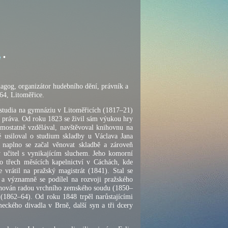
e
•
edagog, organizátor hudebního dění, právník a
864, Litoměřice.
 studia na gymnáziu v Litoměřicích (1817–21)
 a práva. Od roku 1823 se živil sám výukou hry
amostatně vzdělával, navštěvoval knihovnu na
ně usiloval o studium skladby u Václava Jana
 naplno se začal věnovat skladbě a zároveň
 učitel s vynikajícím sluchem. Jeho komorní
o třech měsících kapelnictví v Cáchách, kde
vrátil na pražský magistrát (1841). Stal se
a významně se podílel na rozvoji pražského
menován radou vrchního zemského soudu (1850–
(1862–64). Od roku 1848 trpěl narůstajícími
eckého divadla v Brně, další syn a tři dcery