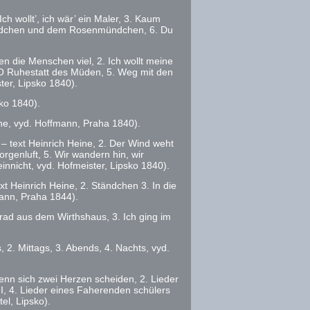
Ich wollt’, ich wär’ ein Maler, 3. Kaum
. Mädchen und dem Rosenmündchen, 6. Du
n die Menschen viel, 2. Ich wollt meine
. O Ruhestatt des Müden, 5. Weg mit den
er, Lipsko 1840).
ko 1840).
he,
vyd.
Hoffmann, Praha 1840).
– text Heinrich Heine, 2. Der Wind weht
rgenluft, 5. Wir wandern hin, wir
innicht,
vyd.
Hofmeister, Lipsko 1840).
xt Heinrich Heine, 2. Ständchen
3. In die
ann, Praha 1844).
rad aus dem Wirthshaus, 3. Ich ging im
 2. Mittags, 3. Abends, 4. Nachts,
vyd.
nn sich zwei Herzen scheiden, 2. Lieder
I, 4. Lieder eines Faherenden schülers
el, Lipsko).