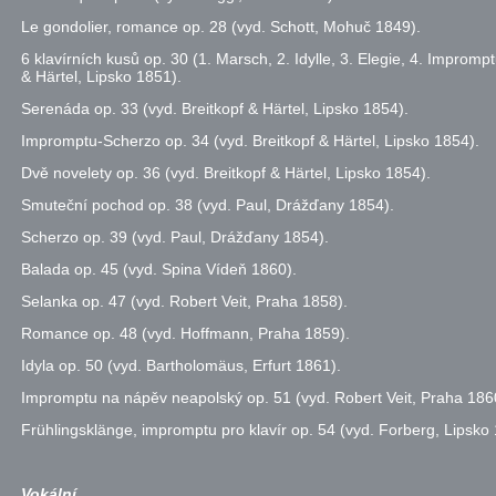
Le gondolier, romance
op.
28 (
vyd.
Schott, Mohuč 1849).
6 klavírních kusů
op.
30 (1. Marsch, 2. Idylle, 3. Elegie, 4. Impromp
& Härtel, Lipsko 1851).
Serenáda
op.
33 (
vyd.
Breitkopf & Härtel, Lipsko 1854).
Impromptu-Scherzo
op.
34 (
vyd.
Breitkopf & Härtel, Lipsko 1854).
Dvě novelety
op.
36 (
vyd.
Breitkopf & Härtel, Lipsko 1854).
Smuteční pochod
op.
38 (
vyd.
Paul, Drážďany 1854).
Scherzo
op.
39 (
vyd.
Paul, Drážďany 1854).
Balada
op.
45 (
vyd.
Spina Vídeň 1860).
Selanka
op.
47 (
vyd.
Robert Veit, Praha 1858).
Romance
op.
48 (
vyd.
Hoffmann, Praha 1859).
Idyla
op.
50 (
vyd.
Bartholomäus, Erfurt 1861).
Impromptu na nápěv neapolský
op.
51 (
vyd.
Robert Veit, Praha 186
Frühlingsklänge, impromptu pro klavír
op.
54 (
vyd.
Forberg, Lipsko 
Vokální