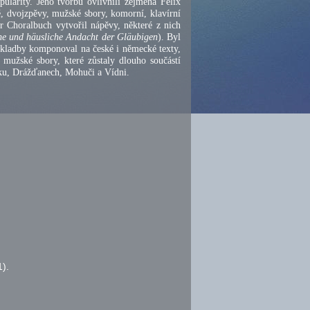
ularity. Jeho tvorbu ovlivnili zejména Felix
 dvojzpěvy, mužské sbory, komorní, klavírní
zer Choralbuch vytvořil nápěvy, některé z nich
che und häusliche Andacht der Gläubigen
). Byl
skladby komponoval na české i německé texty,
y mužské sbory, které zůstaly dlouho součástí
psku, Drážďanech, Mohuči a Vídni.
).