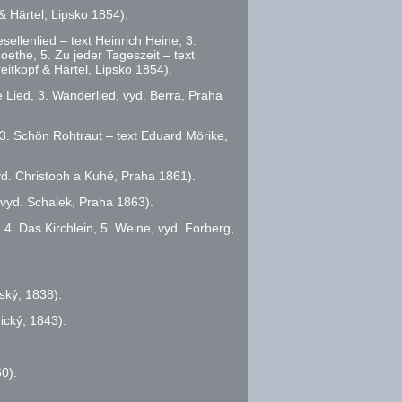
& Härtel, Lipsko 1854).
ellenlied – text Heinrich Heine, 3.
ethe, 5. Zu jeder Tageszeit – text
eitkopf & Härtel, Lipsko 1854).
e Lied, 3. Wanderlied,
vyd.
Berra, Praha
3. Schön Rohtraut – text Eduard Mörike,
d.
Christoph a Kuhé, Praha 1861).
vyd.
Schalek, Praha 1863).
, 4. Das Kirchlein, 5. Weine,
vyd.
Forberg,
ský, 1838).
ický, 1843).
0).