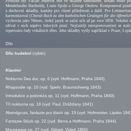
Přestože byl Václav Jindřich Veit ve skladbě samoukem, dosáhl velké pop
Mendelssohn Bartholdy, Louis Spohr a George Onslow. Komponoval písně,
a duchovní skladby, kantáty pro různé příležitosti a další. Pro Leitmerit
harmonizoval (
Choral-Buch zu den katholischen Gesängen für die öffentli
vychován jako Němec, český jazyk se začal učit až po roce 1850. Vokální 
užíval v nich nápěvy lidových písní. Nejčastěji interpretovanými se stal
repertoáru řady vokálních těles. Jeho skladby vyšly například v Praze, Li
Dílo
Dílo hudební
(výběr)
Klavírní
Nokturno Des dur,
op.
6 (
vyd.
Hoffmann, Praha 1840).
Rhapsodie
op.
10 (
vyd.
Spehr, Braunschweig 1843).
Introdukce a polonéza
op.
11 (
vyd.
Hoffmann, Praha 1840).
Tři nokturna
op.
18 (
vyd.
Paul, Drážďany 1841).
Abendgruss, fantazie pro klavír
op.
19 (
vyd.
Hofmeister, Lipsko 1841
Fantazie-Stück
op.
22 (
vyd.
Berra a Hoffmann, Praha 1844).
Mauresque
op.
27 (
vyd.
Glöggl, Vídeň 1850).