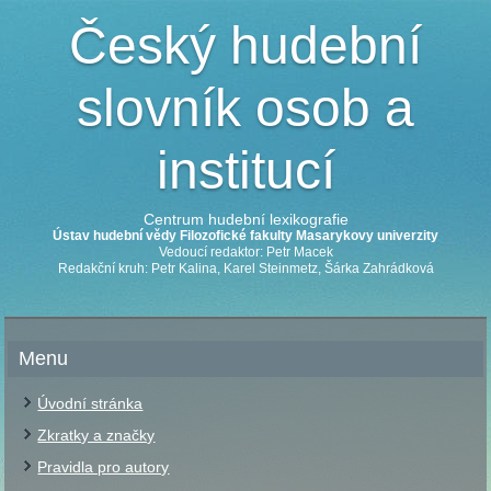
Český hudební
slovník osob a
institucí
Centrum hudební lexikografie
Ústav hudební vědy Filozofické fakulty Masarykovy univerzity
Vedoucí redaktor: Petr Macek
Redakční kruh: Petr Kalina, Karel Steinmetz, Šárka Zahrádková
Menu
Úvodní stránka
Zkratky a značky
Pravidla pro autory