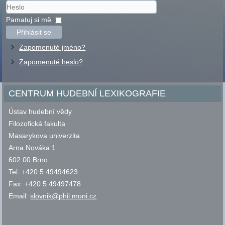
Uživatelské
jméno
Heslo
Pamatuj si mě
Přihlásit se
Zapomenuté jméno?
Zapomenuté heslo?
CENTRUM HUDEBNÍ LEXIKOGRAFIE
Ústav hudební vědy
Filozofická fakulta
Masarykova univerzita
Arna Nováka 1
602 00 Brno
Tel: +420 5 49494623
Fax: +420 5 49497478
Email:
slovnik@phil.muni.cz