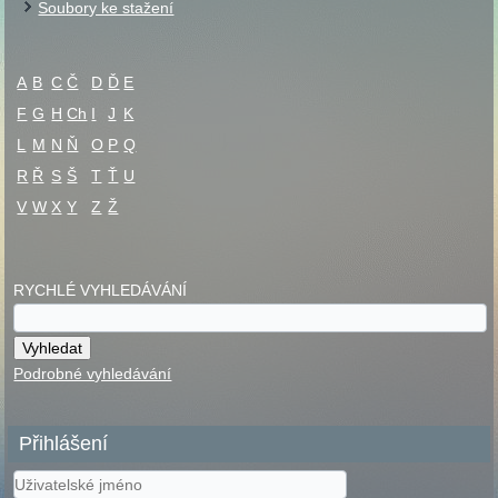
Soubory ke stažení
A
B
C
Č
D
Ď
E
F
G
H
Ch
I
J
K
L
M
N
Ň
O
P
Q
R
Ř
S
Š
T
Ť
U
V
W
X
Y
Z
Ž
RYCHLÉ VYHLEDÁVÁNÍ
Podrobné vyhledávání
Přihlášení