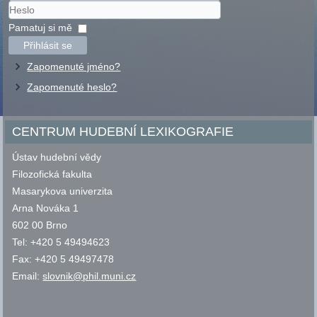
Uživatelské
jméno
Heslo
Pamatuj si mě
Přihlásit se
Zapomenuté jméno?
Zapomenuté heslo?
CENTRUM HUDEBNÍ LEXIKOGRAFIE
Ústav hudební vědy
Filozofická fakulta
Masarykova univerzita
Arna Nováka 1
602 00 Brno
Tel: +420 5 49494623
Fax: +420 5 49497478
Email:
slovnik@phil.muni.cz