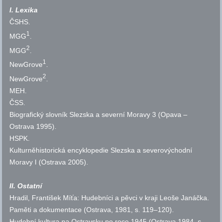
I. Lexika
ČSHS
.
1
MGG
.
2
MGG
.
1
NewGrove
.
2
NewGrove
.
MEH
.
ČSS
.
Biografický slovník Slezska a severní Moravy 3 (Opava –
Ostrava 1995).
HSPK
.
Kulturněhistorická encyklopedie Slezska a severovýchodní
Moravy I (Ostrava 2005).
II. Ostatní
Hradil, František Míťa: Hudebníci a pěvci v kraji Leoše Janáčka.
Paměti a dokumentace (Ostrava, 1981,
s.
119–120).
Hudební kultura na Ostravsku po roce 1945 (Ostrava 1984,
s.