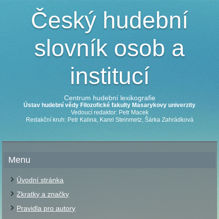
Český hudební
slovník osob a
institucí
Centrum hudební lexikografie
Ústav hudební vědy Filozofické fakulty Masarykovy univerzity
Vedoucí redaktor: Petr Macek
Redakční kruh: Petr Kalina, Karel Steinmetz, Šárka Zahrádková
Menu
Úvodní stránka
Zkratky a značky
Pravidla pro autory