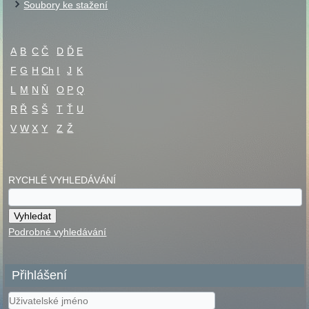
Soubory ke stažení
A
B
C
Č
D
Ď
E
F
G
H
Ch
I
J
K
L
M
N
Ň
O
P
Q
R
Ř
S
Š
T
Ť
U
V
W
X
Y
Z
Ž
RYCHLÉ VYHLEDÁVÁNÍ
Podrobné vyhledávání
Přihlášení