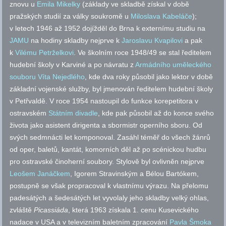
znovu u
Emila Mikelky
(základy ve skladbě získal v době
pražských studií za války soukromě u
Miloslava Kabeláče
);
v letech 1946 až 1952 dojížděl do Brna k externímu studiu na
JAMU
na hodiny skladby nejprve k
Jaroslavu Kvapilovi
a pak
k
Vilému Petrželkovi
. Ve školním roce 1948/49 se stal ředitelem
hudební školy v Karviné a po návratu z
Armádního uměleckého
souboru Víta Nejedlého
, kde dva roky působil jako lektor v době
základní vojenské služby, byl jmenován ředitelem hudební školy
v Petřvaldě. V roce 1954 nastoupil do funkce korepetitora v
ostravském
Státním divadle
, kde pak působil až do konce svého
života jako asistent dirigenta a sbormistr operního sboru. Od
svých sedmnácti let komponoval. Zasáhl téměř do všech žánrů
od oper, baletů, kantát, komorních děl až po scénickou hudbu
pro ostravské činoherní soubory. Stylově byl ovlivněn nejprve
Leošem Janáčkem
, Igorem Stravinským a Bélou Bartókem,
postupně se však propracoval k vlastnímu výrazu. Na přelomu
padesátých a šedesátých let vyvolaly jeho skladby velký ohlas,
zvláště
Picassiáda
, která 1963 získala 1. cenu Kusevického
nadace v USA a v televizním baletním zpracování
Pavla Šmoka