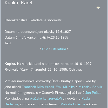
Kupka, Karel
Charakteristika:
Skladatel a sbormistr
Datum narození/zahájení aktivity:
19.6.1927
Datum úmrtí/ukončení aktivity:
26.10.1985
Text
•
Dílo
•
Literatura
•
Kupka, Karel,
skladatel a sbormistr, narozen 19. 6. 1927,
Rychvald (Karviná), zemřel 26. 10. 1985, Ostrava.
V mládí navštěvoval ostravský Ústav hudby a zpěvu, kde byli
jeho učiteli
František Míťa Hradil
,
Emil Mikelka
a
Miroslav Barvík
.
Na reálném gymnáziu v Ostravě-Přívoze jej učil také
Jan Pešat
.
Pak studoval na
pražské konzervatoři
dirigování u
Pavla
Dědečka
, intonaci a hudební teorii u
Metoda Doležila
a klavír