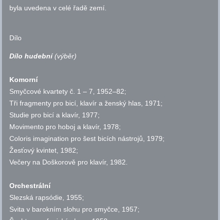
byla uvedena v celé řadě zemí.
Dílo
Dílo hudební
(výběr)
Komorní
Smyčcové kvartety
č.
1 – 7, 1952–82;
Tři fragmenty pro bicí, klavír a ženský hlas, 1971;
Studie pro bicí a klavír, 1977;
Movimento pro hoboj a klavír, 1978;
Coloris imagination pro šest bicích nástrojů, 1979;
Žesťový kvintet, 1982;
Večery na Doškorově pro klavír, 1982.
Orchestrální
Slezská rapsódie, 1955;
Svita v barokním slohu pro smyčce, 1957;