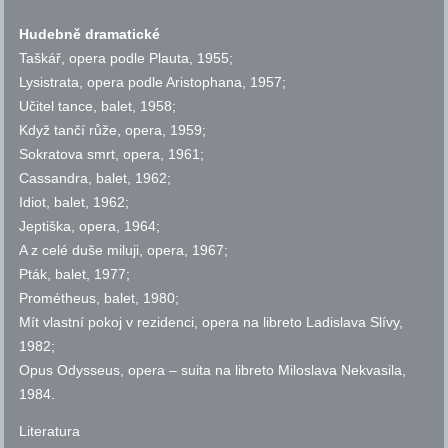
Hudebně dramatické
Taškář, opera podle Plauta, 1955;
Lysistrata, opera podle Aristophana, 1957;
Učitel tance, balet, 1958;
Když tančí růže, opera, 1959;
Sokratova smrt, opera, 1961;
Cassandra, balet, 1962;
Idiot, balet, 1962;
Jeptiška, opera, 1964;
A z celé duše miluji, opera, 1967;
Pták, balet, 1977;
Prométheus, balet, 1980;
Mít vlastní pokoj v rezidenci, opera na libreto Ladislava Slívy,
1982;
Opus Odysseus, opera – suita na libreto Miloslava Nekvasila,
1984.
Literatura