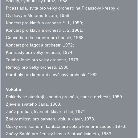
Šachty, symfonický obraz, 1958;
Picassiáda, svita pro velký orchestr na Picassovy kresby k
Ovidiovým Metamorfózám, 1958;
Koncert pro klavír a orchestr
č.
1, 1959;
Koncert pro klavír a orchestr
č.
2, 1961;
Concertino da camera pro housle, 1968;
Koncert pro fagot a orchestr, 1972;
Kontrasty pro velký orchestr, 1974;
Tembrofonie pro velký orchestr, 1979;
Reflexy pro velký orchestr, 1980;
Paraboly pro komorní smyčcový orchestr, 1982.
Vokální
Poklady se otevírají, kantáta pro sóla, sbor a orchestr, 1959.
Zjevení svatého Jana, 1969.
Zpěv pro bas, klarinet, klavír a bicí, 1971.
Zpěvy milosti pro baryton, violu a klavír, 1973.
Český sen, komorní kantáta pro sóla a komorní soubor, 1973.
Zpěvy Sapfó pro ženský hlas a žesťové kvinteto, 1983.