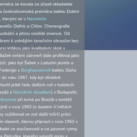
emiéra se konala za účasti skladatele
a československá premiéra baletu
Doktor
ů, kterými se v
Národním
Ravelův
Dafnis a Chloe.
Choreografie
zikální a plnou osobité invence. Od
ěrem k volnějším tanečním obrazům bez
 kritikou jako kvalitativní skok v
lažek ovšem zároveň dále profiloval jako
ých, jako byl Šašek v
Labutím jezeře
a
l Federigo v
Burghauserově
baletu
Sluha
ž do roku 1967, kdy byl oficielně
ytvořil ještě řadu dalších rolí v baletech
jezdů s
Národním divadlem
) v Budapešti,
ttnerové
při turné po Brazílii v tomtéž
dýně v roce 1963 (s duetem
V mlhách
 zužitkoval ve své další tvůrčí práci.
ve vlasech
, kterou připravil v roce 1962 v
 balet ze současnosti a na jazzové rytmy.
na
Petruška,
kterého vytvořil spolu s