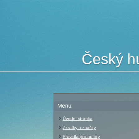
Český hu
Menu
Úvodní stránka
Zkratky a značky
Pravidla pro autory