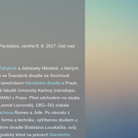
 Pardubice, zemřel 8. 8. 2017, Ústí nad
Zabylové
a Jelizavety Nikolské, u kterých
rvu ve Švandově divadle na Smíchově
al tanečníkem
Národního divadla
v Praze,
 fakultě Univerzity Karlovy (národopis,
 DAMU v Praze. Před odchodem na studia
eonid Lavrovskij, 1951–56) získala
achova
Romeo a Julie
. Po návratu z
ou formu a techniku, vytříbenou studiem u
ním divadle Bratislava
Louskáčka
, svůj
ografický křest na prknech
Národního