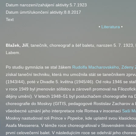
Datum narození/zahájení aktivity:
5.7.1923
Datum úmrtí/ukončení aktivity:
8.8.2017
Text
•
Literatura
•
Blažek, Jiří
, tanečník, choreograf a šéf baletu, narozen 5. 7. 1923,
Labem.
Po studiu gymnázia se stal žákem
Rudolfa Macharovského
,
Zdeny 
získal taneční techniku, která mu umožnila stát se tanečníkem zp
(1943/44), poté v Divadle 5. května (1945/46). Od roku 1946 se st
v roce 1949 byl jmenován sólistou a zároveň promoval na Filozofické
dějiny umění). V letech 1948–51 byl posluchačem choreografie na
choreografie do Moskvy (GITIS, pedagogové Rostislav Zacharov a L
všeobecné uznání jeho interpretace role Romea v inscenaci
Saši M
Moskvy nastudoval roli Prince v
Popelce
, kde uplatnil svou klasick
Asafa Messerera. V témže roce choreografoval v Slovenském národ
první celovečerní balet. V následujícím roce se odehrál jeho chore