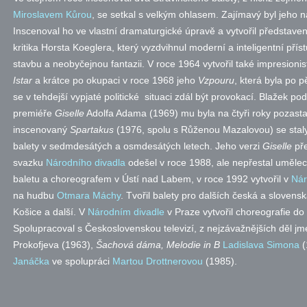
Miroslavem Kůrou
, se setkal s velkým ohlasem. Zajímavý byl jeho 
Inscenoval ho ve vlastní dramaturgické úpravě a vytvořil představ
kritika Horsta Koeglera, který vyzdvihnul moderní a inteligentní pří
stavbu a neobyčejnou fantazii. V roce 1964 vytvořil také impresionis
Istar
a krátce po okupaci v roce 1968 jeho
Vzpouru
, která byla po p
se v tehdejší vypjaté politické situaci zdál být provokací. Blažek po
premiéře
Giselle
Adolfa Adama (1969) mu byla na čtyři roky pozasta
inscenovaný
Spartakus
(1976, spolu s Růženou Mazalovou) se staly
balety v sedmdesátých a osmdesátých letech. Jeho verzi
Giselle
pře
svazku
Národního divadla
odešel v roce 1988, ale nepřestal umělec
baletu a choreografem v Ústí nad Labem, v roce 1992 vytvořil v
Nár
na hudbu
Otmara Máchy
. Tvořil balety pro dalších česká a slovens
Košice a další. V
Národním divadle
v Praze vytvořil choreografie do 
Spolupracoval s Československou televizí, z nejzávažnějších děl j
Prokofjeva (1963),
Šachová dáma, Melodie in B
Ladislava Simona
(
Janáčka
ve spolupráci
Martou Drottnerovou
(1985).