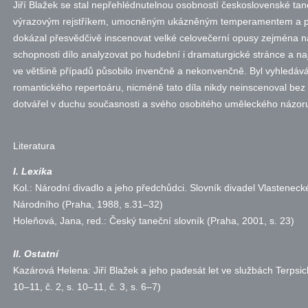
Jiří Blažek se stal nepřehlédnutelnou osobností československé tan
výrazovým rejstříkem, umocněným ukázněným temperamentem a po
dokázal přesvědčivě inscenovat velké celovečerní opusy zejména na 
schopnosti dílo analyzovat po hudební i dramaturgické stránce a na
ve většině případů působilo invenčně a nekonvenčně. Byl vyhledáván
romantického repertoáru, nicméně tato díla nikdy neinscenoval be
dotvářel v duchu současnosti a svého osobitého uměleckého názor
Literatura
I. Lexika
Kol.: Národní divadlo a jeho předchůdci. Slovník divadel Vlastenec
Národního (Praha, 1988, s.31–32)
Holeňová, Jana, red.: Český taneční slovník (Praha, 2001,
s.
23)
II. Ostatní
Kazárová Helena: Jiří Blažek a jeho padesát let ve službách Terpsich
10–11,
č.
2,
s.
10–11,
č.
3,
s.
6–7)