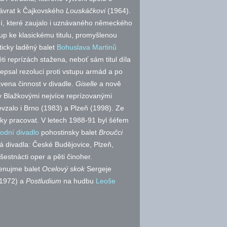
návrat k Čajkovského
Louskáčkovi
(1964).
ení, které zaujalo i uznávaného německého
stup ke klasickému titulu, promyšlenou
ticky laděný balet
Bohuslava Martinů
ěti reprízách stažena, neboť sám titul díla
depsal rezoluci proti vstupu armád a po
vena činnost v divadle.
Giselle
a nově
 Blažkovými nejvíce reprízovanými
vzalo i Brno (1983) a Plzeň (1998). Ze
ky pracovat. V letech 1988-91 byl šéfem
odní divadlo
pohostinsky balet
Broučci
ká divadla: České Budějovice, Plzeň,
šestnácti oper a pěti činoher.
menujme balet
Ocelový skok
Sergeje
1972) a
Postludium
na hudbu
Leoše