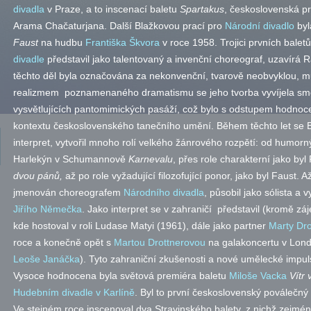
divadla
v Praze, a to inscenací baletu
Spartakus
, československá pr
Arama Chačaturjana. Další Blažkovou prací pro
Národní divadlo
byl
Faust
na hudbu
Františka Škvora
v roce 1958. Trojici prvních balet
divadle
představil jako talentovaný a invenční choreograf, uzavírá 
těchto děl byla označována za nekonvenční, tvarově neobvyklou, mu
realizmem poznamenaného dramatismu se jeho tvorba vyvíjela sm
vysvětlujících pantomimických pasáží, což bylo s odstupem hodnoceno
kontextu československého tanečního umění. Během těchto let se B
interpret, vytvořil mnoho rolí velkého žánrového rozpětí: od humorn
Harlekýn v Schumannově
Karnevalu
, přes role charakterní jako by
dvou pánů,
až po role vyžadující filozofující ponor, jako byl Faust. A
jmenován choreografem
Národního divadla
, působil jako sólista a v
Jiřího Němečka
. Jako interpret se v zahraničí představil (kromě zá
kde hostoval v roli Ludase Matyi (1961), dále jako partner
Marty Dro
roce a konečně opět s
Martou Drottnerovou
na galakoncertu v Lon
Leoše Janáčka
). Tyto zahraniční zkušenosti a nové umělecké impulsy
Vysoce hodnocena byla světová premiéra baletu
Miloše Vacka
Vítr 
Hudebním divadle v Karlíně
. Byl to první československý poválečný
Ve stejném roce inscenoval dva Stravinského balety, z nichž zejmé