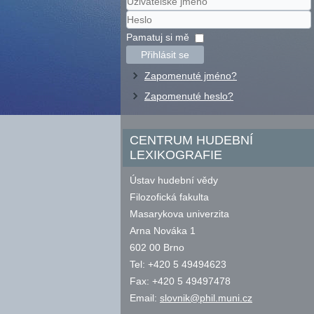
Uživatelské
jméno
Heslo
Pamatuj si mě
Přihlásit se
Zapomenuté jméno?
Zapomenuté heslo?
CENTRUM HUDEBNÍ
LEXIKOGRAFIE
Ústav hudební vědy
Filozofická fakulta
Masarykova univerzita
Arna Nováka 1
602 00 Brno
Tel: +420 5 49494623
Fax: +420 5 49497478
Email:
slovnik@phil.muni.cz