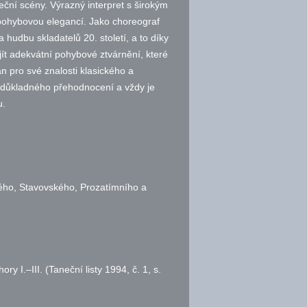
eční scény. Výrazný interpret s širokým
hybovou elegancí. Jako choreograf
hudbu skladatelů 20. století, a to díky
jít adekvátní pohybové ztvárnění, které
 pro své znalosti klasického a
z důkladného přehodnocení a vždy je
u.
kého, Stavovského, Prozatímního a
ory I.–III. (Taneční listy 1994,
č.
1,
s.