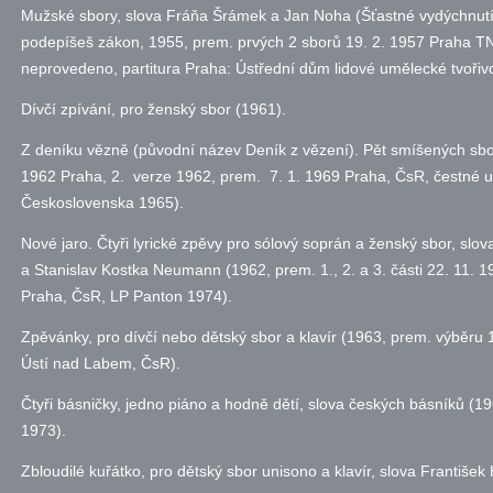
Mužské sbory, slova Fráňa Šrámek a Jan Noha (Šťastné vydýchnutí,
podepíšeš zákon, 1955, prem. prvých 2 sborů 19. 2. 1957 Praha TN
neprovedeno, partitura Praha: Ústřední dům lidové umělecké tvořivo
Dívčí zpívání, pro ženský sbor (1961).
Z deníku vězně (původní název Deník z vězení). Pět smíšených sbor
1962 Praha, 2. verze 1962, prem. 7. 1. 1969 Praha, ČsR, čestné uz
Československa 1965).
Nové jaro. Čtyři lyrické zpěvy pro sólový soprán a ženský sbor, slov
a Stanislav Kostka Neumann (1962, prem. 1., 2. a 3. části 22. 11. 
Praha, ČsR, LP Panton 1974).
Zpěvánky, pro dívčí nebo dětský sbor a klavír (1963, prem. výběr
Ústí nad Labem, ČsR).
Čtyři básničky, jedno piáno a hodně dětí, slova českých básníků (19
1973).
Zbloudilé kuřátko, pro dětský sbor unisono a klavír, slova František