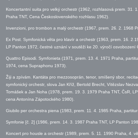
Koncertantní suita pro velký orchestr (1962, rozhlasová prem. 31. 1
Praha TNT, Cena Československého rozhlasu 1962).
Invenzioni, pro trombon a malý orchestr (1967, prem. 26. 2. 1968 P
Ex Post. Symfonická věta pro klavír a orchestr (1963, prem. 16. 2.
LP Panton 1972, čestné uznání v soutěži ke 20. výročí osvobození
Quattro Episodi. Symfonieta (1971, prem. 13. 4. 1971 Praha, part
1974, cena Supraphonu 1973).
Žiji a zpívám. Kantáta pro mezzosoprán, tenor, smíšený sbor, recitac
symfonický orchestr, slova Jan Kříž, Bertold Brecht, Vítězslav Nezva
Tomášek a Jan Noha (1978, prem. 19. 3. 1979 Praha TNT, ČsR, L
cena Antonína Zápotockého 1980).
Giubilo per orchestra piena (1983, prem. 11. 4. 1985 Praha, partit
Symfonie [
č.
2] (1986, prem. 14. 3. 1987 Praha TNT, LP Panton 19
Koncert pro housle a orchestr (1989, prem. 5. 11. 1990 Praha, 4. 