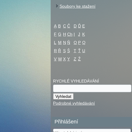
Soubory ke stažení
A
B
C
Č
D
Ď
E
F
G
H
Ch
I
J
K
L
M
N
Ň
O
P
Q
R
Ř
S
Š
T
Ť
U
V
W
X
Y
Z
Ž
RYCHLÉ VYHLEDÁVÁNÍ
Podrobné vyhledávání
Přihlášení