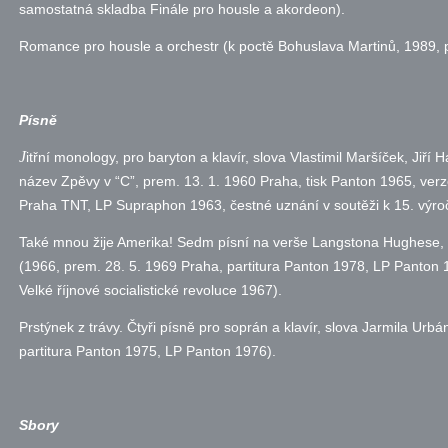
samostatná skladba Finále pro housle a akordeon).
Romance pro housle a orchestr (k poctě Bohuslava Martinů, 1989, 
Písně
J
itřní monology, pro baryton a klavír, slova Vlastimil Maršíček, Jiří
název Zpěvy v “C”, prem. 13. 1. 1960 Praha, tisk Panton 1965, ver
Praha TNT, LP Supraphon 1963, čestné uznání v soutěži k 15. výro
Také mnou žije Amerika! Sedm písní na verše Langstona Hughese, p
(1966, prem. 28. 5. 1969 Praha, partitura Panton 1978, LP Panton 
Velké říjnové socialistické revoluce 1967).
Prstýnek z trávy. Čtyři písně pro soprán a klavír, slova Jarmila Ur
partitura Panton 1975, LP Panton 1976).
Sbory