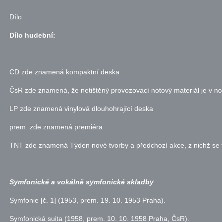
Dílo
Dílo hudební:
CD zde znamená kompaktní deska
ČsR zde znamená, že netištěný provozovací notový materiál je v n
LP zde znamená vinylová dlouhohrající deska
prem. zde znamená premiéra
TNT zde znamená Týden nové tvorby a předchozí akce, z nichž se te
Symfonické a vokálně symfonické skladby
Symfonie [
č.
1] (1953, prem. 19. 10. 1953 Praha).
Symfonická suita (1958, prem. 10. 10. 1958 Praha, ČsR).