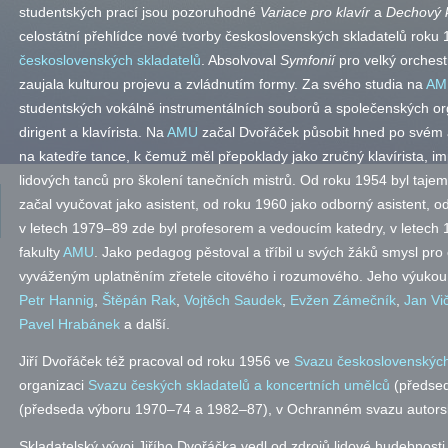
studentských prací jsou pozoruhodné
Variace pro klavír
a
Dechový k
celostátní přehlídce nové tvorby československých skladatelů roku 1
československých skladatelů
. Absolvoval
Symfonií
pro velký orchest
zaujala kulturou projevu a zvládnutím formy. Za svého studia na
AM
studentských vokálně instrumentálních souborů a společenských orga
dirigent a klavírista. Na
AMU
začal Dvořáček působit hned po svém ab
na katedře tance, k čemuž měl přepoklady jako zručný klavírista, i
lidových tanců pro školení tanečních mistrů. Od roku 1954 byl taje
začal vyučovat jako asistent, od roku 1960 jako odborný asistent, o
v letech 1979–89 zde byl profesorem a vedoucím katedry, v letec
fakulty
AMU
. Jako pedagog pěstoval a tříbil u svých žáků smysl pro
vyváženým uplatněním zřetele citového i rozumového. Jeho výukou
Petr Hannig
,
Štěpán Rak
,
Vojtěch Saudek
,
Evžen Zámečník
,
Jan Vi
Pavel Hrabánek
a další.
Jiří Dvořáček též pracoval od roku 1956 ve
Svazu československých
organizaci
Svazu českých skladatelů a koncertních umělců
(předse
(předseda výboru 1970–74 a 1982–87), v Ochranném svazu autorsk
Skladatelský vývoj Jiřího Dvořáčka vedl od zdrojů lidové hudebnosti