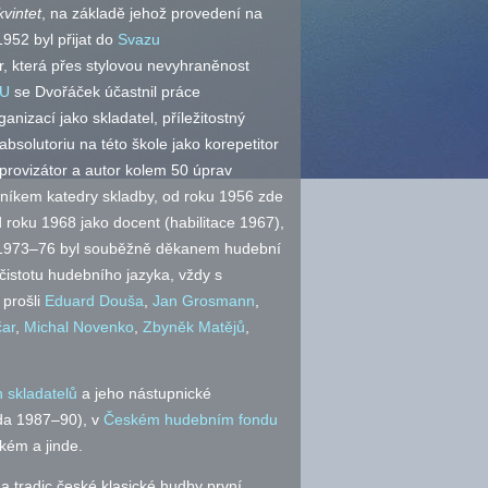
vintet
, na základě jehož provedení na
952 byl přijat do
Svazu
r, která přes stylovou nevyhraněnost
U
se Dvořáček účastnil práce
nizací jako skladatel, příležitostný
solutoriu na této škole jako korepetitor
mprovizátor a autor kolem 50 úprav
mníkem katedry skladby, od roku 1956 zde
d roku 1968 jako docent (habilitace 1967),
h 1973–76 byl souběžně děkanem hudební
 čistotu hudebního jazyka, vždy s
 prošli
Eduard Douša
,
Jan Grosmann
,
čar
,
Michal Novenko
,
Zbyněk Matějů
,
 skladatelů
a jeho nástupnické
da 1987–90), v
Českém hudebním fondu
ém a jinde.
 a tradic české klasické hudby první