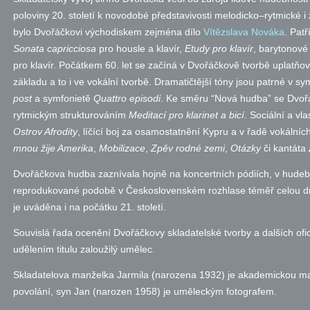
poloviny 20. století k novodobé představivosti melodicko–rytmické 
bylo Dvořáčkovi východiskem zejména dílo
Vítězslava Nováka
. Pat
Sonata capricciosa
pro housle a klavír,
Etudy pro klavír
, barytonov
pro klavír. Počátkem 60. let se začíná v Dvořáčkově tvorbě uplatňo
základu a to i ve vokální tvorbě. Dramatičtější tóny jsou patrné v sy
post
a symfonietě
Quattro episodi
. Ke směru “Nová hudba” se Dvořá
rytmickým strukturováním
Meditací pro klarinet a bicí
. Sociální a v
Ostrov Afrodity
, líčící boj za osamostatnění Kypru a v řadě vokální
mnou žije Amerika
,
Mobilizace
,
Zpěv rodné zemi
,
Otázky
či kantáta
Dvořáčkova hudba zaznívala hojně na koncertních pódiích, v hudební
reprodukované podobě v Československém rozhlase téměř celou druh
je uváděna i na počátku 21. století.
Souvislá řada ocenění Dvořáčkovy skladatelské tvorby a dalších ofic
udělením titulu zaloužilý umělec.
Skladatelova manželka Jarmila (narozena 1932) je akademickou ma
povolání, syn Jan (narozen 1958) je uměleckým fotografem.