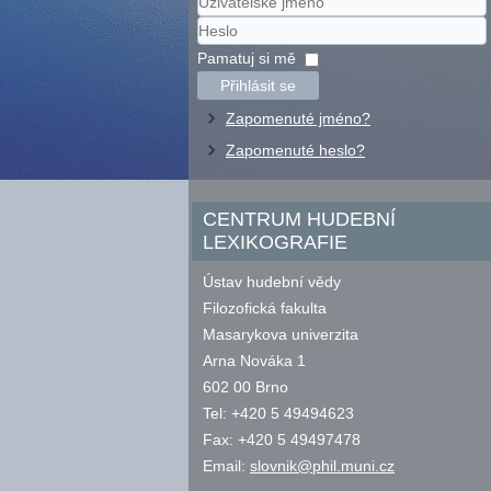
Uživatelské
jméno
Heslo
Pamatuj si mě
Přihlásit se
Zapomenuté jméno?
Zapomenuté heslo?
CENTRUM HUDEBNÍ
LEXIKOGRAFIE
Ústav hudební vědy
Filozofická fakulta
Masarykova univerzita
Arna Nováka 1
602 00 Brno
Tel: +420 5 49494623
Fax: +420 5 49497478
Email:
slovnik@phil.muni.cz