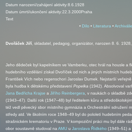
Datum narození/zahájení aktivity:
8.6.1928
Datum úmrtí/ukončení aktivity:
22.3.2000
Praha
Text
•
Dílo
•
Literatura
•
Archiváli
Dvořáček Jiří
, skladatel, pedagog, organizátor, narozen 8. 6. 1928
Jeho dědeček byl kapelníkem ve Vamberku, otec hrál na housle a fl
hudebního vzdělání získal Dvoříček od nich a jiných místních hudebn
František Vích nebo regenschori Jaroslav Dumek. Nejstarší veřej
byla hudba k dětskému představení
Popelka
(1942). Absolvoval va
Jana Bedřicha Krajse
a
Jiřího Reinbergera
, v naukách o skladbě z
(1943–47). Další rok (1947–48) byl ředitelem kůru a středoškols
též vedl pěvecký sbor místního gymnázia a Orchestrální sdružení m
středy
atd.
Ve školním roce 1948–49 byl do pololetí hudebním ped
strašnickém krematoriu v Praze. V kompoziční práci mu byl dále r
obor soustavně studoval na
AMU
u
Jaroslava Řídkého
(1949–51) a