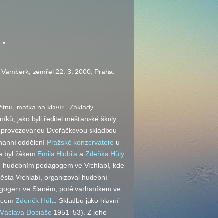
e
•
, Vamberk, zemřel 22. 3. 2000, Praha.
étnu, matka na klavír. Základy
íků, jako byli ředitel měšťanské školy
ně provozovanou Dvořáčkovou skladbou
rhanní oddělení
Pražské konzervatoře
u
de byl žákem
Emila Hlobila
a
Zdeňka Hůly
kým hudebním pedagogem ve Vrchlabí, kde
ěsta Vrchlabí, organizoval hudební
agogem ve Slaném, poté varhaníkem ve
ádcem
Zdeněk Hůla
. Skladbu jako hlavní
Václava Dobiáše
1951–53). Z jeho