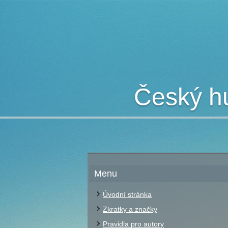
Český hu
Menu
Úvodní stránka
Zkratky a značky
Pravidla pro autory