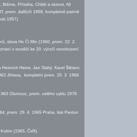
 Bdíme, Přísaha, Chléb a slunce, Až
T, prem. dalších 1958, kompletně patrně
sti 1957).
ů, slova Ho Či Min (1960, prem. 22. 2.
nání v soutěži ke 20. výročí osvobození
a Heinrich Heine, Jan Slabý, Karel Šiktanc
1963 Jihlava, kompletní prem. 20. 3. 1966
u 1963 Olomouc, prem. celého cyklu 1978
64, prem. 29. 4. 1965 Praha, tisk Panton
 Hrubín (1965, ČsR).