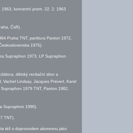
. 1963, koncertní prem. 22. 2. 1963
raha, ČsR).
1964 Praha TNT, partitura Panton 1972,
 Československa 1975).
itura Supraphon 1973, LP Supraphon
itátora, dětský recitační sbor a
l, Vachel Lindsay, Jacques Prévert, Karel
P Supraphon 1979 TNT, Panton 1982,
ura Supraphon 1990).
87 TNT).
věta též s doprovodem akoreonu jako