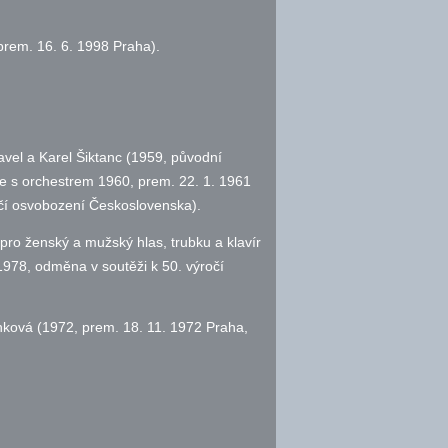
prem. 16. 6. 1998 Praha).
 Havel a Karel Šiktanc (1959, původní
ze s orchestrem 1960, prem. 22. 1. 1961
čí osvobození Československa).
ro ženský a mužský hlas, trubku a klavír
1978, odměna v soutěži k 50. výročí
bánková (1972, prem. 18. 11. 1972 Praha,