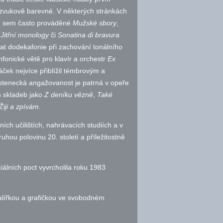
i zvukově barevné. V některých stránkách
ří sem často prováděné
Mužské sbory
,
é
Jitřní monology
či
Sonatina di bravura
vat dodekafonie při zachování tonálního
mfonické větě pro klavír a orchestr
Ex
ček nejvíce přiblížil témbrovým a
lastenecká angažovanost je patrná v opeře
ch skladeb jako
Z deníku vězně
,
Také
Žiji a zpívám
.
ch učilištích, nahrávacích studiích a v
ou polovinu 20. století a příležitostně
iálních poct vyvrcholila roku 1983
lířkou a grafičkou ve svobodném