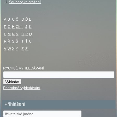
Soubory ke stažení
A
B
C
Č
D
Ď
E
F
G
H
Ch
I
J
K
L
M
N
Ň
O
P
Q
R
Ř
S
Š
T
Ť
U
V
W
X
Y
Z
Ž
RYCHLÉ VYHLEDÁVÁNÍ
Podrobné vyhledávání
Přihlášení