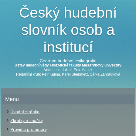
Český hudební
slovník osob a
institucí
Centrum hudební lexikografie
Ústav hudební vědy Filozofické fakulty Masarykovy univerzity
Vedoucí redaktor: Petr Macek
Redakční kruh: Petr Kalina, Karel Steinmetz, Šárka Zahrádková
Menu
Úvodní stránka
Zkratky a značky
Pravidla pro autory