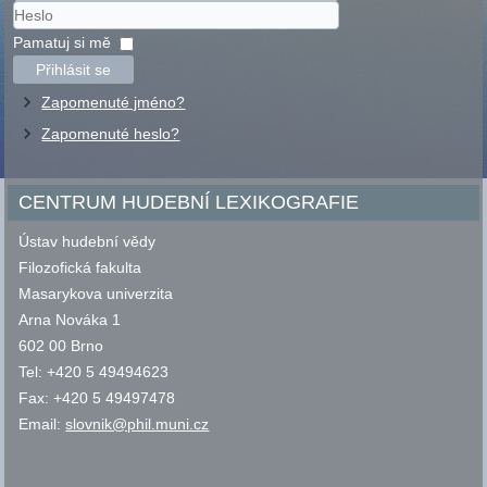
Uživatelské
jméno
Heslo
Pamatuj si mě
Přihlásit se
Zapomenuté jméno?
Zapomenuté heslo?
CENTRUM HUDEBNÍ LEXIKOGRAFIE
Ústav hudební vědy
Filozofická fakulta
Masarykova univerzita
Arna Nováka 1
602 00 Brno
Tel: +420 5 49494623
Fax: +420 5 49497478
Email:
slovnik@phil.muni.cz