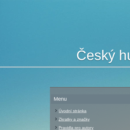
Český hu
Menu
Úvodní stránka
Zkratky a značky
Pravidla pro autory