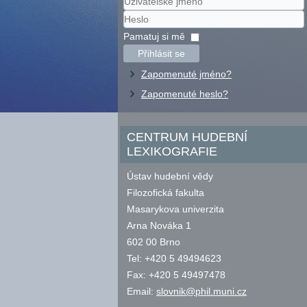
Uživatelské
jméno
Heslo
Pamatuj si mě
Přihlásit se
Zapomenuté jméno?
Zapomenuté heslo?
CENTRUM HUDEBNÍ
LEXIKOGRAFIE
Ústav hudební vědy
Filozofická fakulta
Masarykova univerzita
Arna Nováka 1
602 00 Brno
Tel: +420 5 49494623
Fax: +420 5 49497478
Email:
slovnik@phil.muni.cz