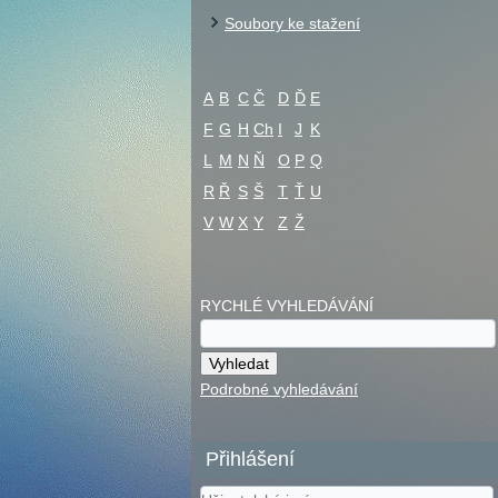
Soubory ke stažení
A
B
C
Č
D
Ď
E
F
G
H
Ch
I
J
K
L
M
N
Ň
O
P
Q
R
Ř
S
Š
T
Ť
U
V
W
X
Y
Z
Ž
RYCHLÉ VYHLEDÁVÁNÍ
Podrobné vyhledávání
Přihlášení