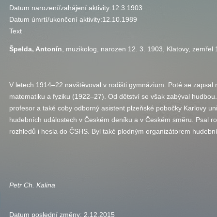
Datum narození/zahájení aktivity:
12.3.1903
Datum úmrtí/ukončení aktivity:
12.10.1989
Text
Špelda, Antonín
, muzikolog, narozen 12. 3. 1903, Klatovy, zemřel 
V letech 1914–22 navštěvoval v rodišti gymnázium. Poté se zapsal n
matematiku a fyziku (1922–27). Od dětství se však zabýval hudbou. 
profesor a také coby odborný asistent plzeňské pobočky Karlovy univ
hudebních událostech v Českém deníku a v Českém směru. Psal r
rozhledů i hesla do
ČSHS
. Byl také plodným organizátorem hudebn
Petr Ch. Kalina
Datum poslední změny:
2.12.2015