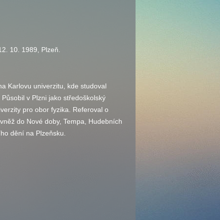
12. 10. 1989, Plzeň.
a Karlovu univerzitu, kde studoval
Působil v Plzni jako středoškolský
erzity pro obor fyzika. Referoval o
ovněž do Nové doby, Tempa, Hudebních
ího dění na Plzeňsku.