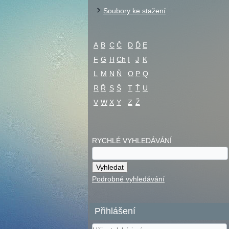
Soubory ke stažení
A
B
C
Č
D
Ď
E
F
G
H
Ch
I
J
K
L
M
N
Ň
O
P
Q
R
Ř
S
Š
T
Ť
U
V
W
X
Y
Z
Ž
RYCHLÉ VYHLEDÁVÁNÍ
Podrobné vyhledávání
Přihlášení