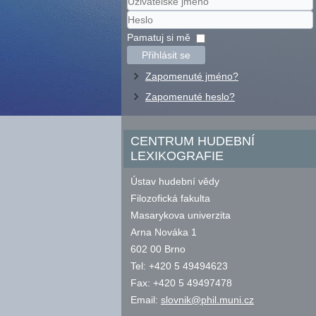
Uživatelské
jméno
Heslo
Pamatuj si mě
Přihlásit se
Zapomenuté jméno?
Zapomenuté heslo?
CENTRUM HUDEBNÍ
LEXIKOGRAFIE
Ústav hudební vědy
Filozofická fakulta
Masarykova univerzita
Arna Nováka 1
602 00 Brno
Tel: +420 5 49494623
Fax: +420 5 49497478
Email:
slovnik@phil.muni.cz