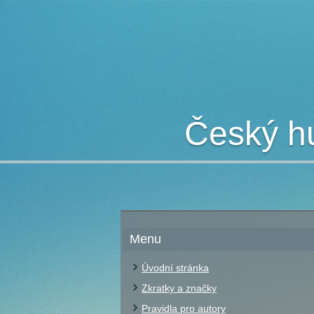
Český hu
Menu
Úvodní stránka
Zkratky a značky
Pravidla pro autory