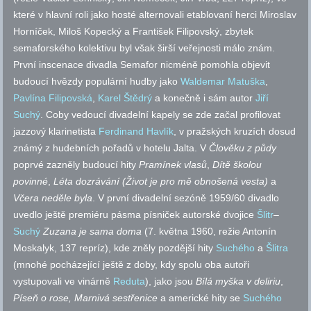
které v hlavní roli jako hosté alternovali etablovaní herci Miroslav
Horníček, Miloš Kopecký a František Filipovský, zbytek
semaforského kolektivu byl však širší veřejnosti málo znám.
První inscenace divadla Semafor nicméně pomohla objevit
budoucí hvězdy populární hudby jako
Waldemar Matuška
,
Pavlína Filipovská
,
Karel Štědrý
a konečně i sám autor
Jiří
Suchý
. Coby vedoucí divadelní kapely se zde začal profilovat
jazzový klarinetista
Ferdinand Havlík
, v pražských kruzích dosud
známý z hudebních pořadů v hotelu Jalta. V
Člověku z půdy
poprvé zazněly budoucí hity
Pramínek vlasů
,
Dítě školou
povinné
,
Léta dozrávání (Život je pro mě obnošená vesta)
a
Včera neděle byla
. V první divadelní sezóně 1959/60 divadlo
uvedlo ještě premiéru pásma písniček autorské dvojice
Šlitr
–
Suchý
Zuzana je sama doma
(7. května 1960, režie Antonín
Moskalyk, 137 repríz), kde zněly pozdější hity
Suchého
a
Šlitra
(mnohé pocházející ještě z doby, kdy spolu oba autoři
vystupovali ve vinárně
Reduta
), jako jsou
Bílá myška v deliriu
,
Píseň o rose, Marnivá sestřenice
a americké hity se
Suchého