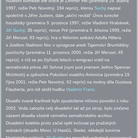
hudební komedie
Mé srdce je Zimmer frei
(premiéra 29. dubna
1997, režie Petr Novotný, 194 repríz), kterou
Suchý
napsal
společně s Jiřím Justem, dále „akční recitál“
Únos turecké
houslistky
(premiéra 9. prosince 1997, režie Vladimír Hrabánek,
Jiří Suchý
, 36 repríz), revue
Pré
(premiéra 9. března 1999, režie
Jiří Menzel, 83 repríz), hra o fiktivním setkání Adolfa Hitlera
s Josifem Stalinem
Noc v synagoze aneb Tajemství Brunhildiny
punčochy
(premiéra 11. prosince 2000, režie Jiří Menzel, 49
repríz), v níž se po čtyřiceti letech v emigraci vrátil na
semaforská prkna Jiří Sehnal (nyní pod jménem Jethro Spencer
McIntosh) a zpěvohra
Pokušení svatého Antonína
(premiéra 19.
října 2001, režie Petr Novotný, 62 repríz) na motivy díla Gustava
Flauberta, pro niž složil hudbu
Vladimír Franz
.
Divadlo zvané Karlínek bylo zpustošeno ničivou povodní z roku
2002. Voda zatopila celý divadelní sál až po strop, bylo zničeno
zázemí divadla včetně cenného semaforského archivu.
Divadelní kolektiv proto začal opět kočovat po pražských
scénách (divadlo Minor, U Hasičů, Skelet, někdejší konírna
Nostického paláce).
Jiří Suchý
na povodně pohotově zareagoval