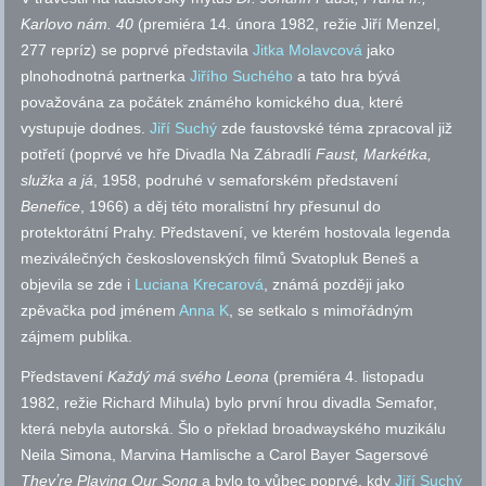
Karlovo nám. 40
(premiéra 14. února 1982, režie Jiří Menzel,
277 repríz) se poprvé představila
Jitka Molavcová
jako
plnohodnotná partnerka
Jiřího Suchého
a tato hra bývá
považována za počátek známého komického dua, které
vystupuje dodnes.
Jiří Suchý
zde faustovské téma zpracoval již
potřetí (poprvé ve hře Divadla Na Zábradlí
Faust, Markétka,
služka a já
, 1958, podruhé v semaforském představení
Benefice
, 1966) a děj této moralistní hry přesunul do
protektorátní Prahy. Představení, ve kterém hostovala legenda
meziválečných československých filmů Svatopluk Beneš a
objevila se zde i
Luciana Krecarová
, známá později jako
zpěvačka pod jménem
Anna K
, se setkalo s mimořádným
zájmem publika.
Představení
Každý má svého Leona
(premiéra 4. listopadu
1982, režie Richard Mihula) bylo první hrou divadla Semafor,
která nebyla autorská. Šlo o překlad broadwayského muzikálu
Neila Simona, Marvina Hamlische a Carol Bayer Sagersové
Theyʼre Playing Our Song
a bylo to vůbec poprvé, kdy
Jiří Suchý