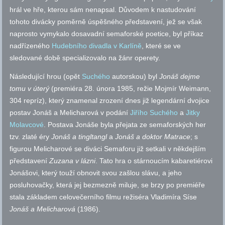
hrál ve hře, kterou sám nenapsal. Důvodem k nastudování
tohoto divácky poměrně úspěšného představení, jež se však
naprosto vymykalo dosavadní semaforské poetice, byl příkaz
nadřízeného
Hudebního divadla v Karlíně
, které se ve
sledované době specializovalo na žánr operety.
Následující hrou (opět
Suchého
autorskou) byl
Jonáš dejme
tomu v úterý
(premiéra 28. února 1985, režie Mojmír Weimann,
304 repríz), který znamenal zrození dnes již legendární dvojice
postav Jonáš a Melicharová v podání
Jiřího Suchého
a
Jitky
Molavcové
. Postava Jonáše byla přejata ze semaforských her
tzv.
zlaté éry
Jonáš a tingltangl
a
Jonáš a doktor Matrace
; s
figurou Melicharové se diváci Semaforu již setkali v někdejším
představení
Zuzana v lázni
. Tato hra o stárnoucím kabaretiérovi
Jonášovi, který touží obnovit svou zašlou slávu, a jeho
posluhovačky, která jej bezmezně miluje, se brzy po premiéře
stala základem celovečerního filmu režiséra Vladimíra Síse
Jonáš a Melicharová
(1986).