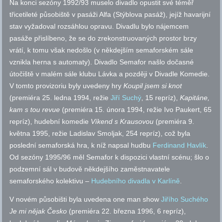
Na konci sezóny 1992/93 muselo divadlo opustit své téměř
třicetileté působiště v pasáži Alfa (Stýblova pasáž), jejíž havarijní
stav vyžadoval rozsáhlou opravu. Divadlu bylo nájemcem
pasáže přislíbeno, že se do zrekonstruovaných prostor brzy
vrátí, k tomu však nedošlo (v někdejším semaforském sále
vznikla herna s automaty). Divadlo Semafor našlo dočasné
útočiště v malém sále klubu Lávka a později v Divadle Komedie.
V tomto provizoriu byly uvedeny hry
Koupil jsem si knot
(premiéra 25. ledna 1994, režie
Jiří Suchý
, 15 repríz),
Kapitáne,
kam s tou revue
(premiéra 15. února 1994, režie Ivo Paukert, 65
repríz), hudební komedie
Víkend s Krausovou
(premiéra 9.
května 1995, režie Ladislav Smoljak, 254 repríz), což byla
poslední semaforská hra, k níž napsal hudbu
Ferdinand Havlík
.
Od sezóny 1995/96 měl Semafor k dispozici vlastní scénu; šlo o
podzemní sál v budově někdejšího zaměstnavatele
semaforského kolektivu –
Hudebního divadla v Karlíně
.
V novém působišti byla uvedena one man show
Jiřího Suchého
Je mi nějak Česko
(premiéra 22. března 1996, 6 repríz),