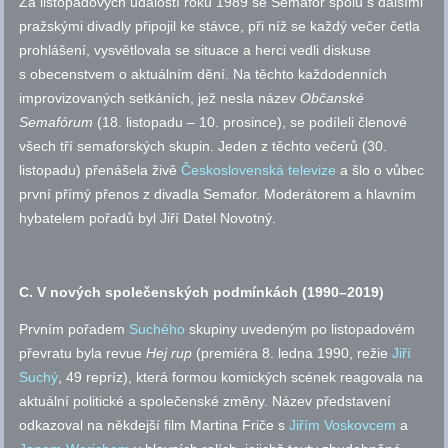
Za listopadových událostí roku 1989 se Semafor spolu s dalšími
pražskými divadly připojil ke stávce, při níž se každý večer četla
prohlášení, vysvětlovala se situace a herci vedli diskuse
s obecenstvem o aktuálním dění. Na těchto každodenních
improvizovaných setkáních, jež nesla název
Občanské
Semafórum
(18. listopadu – 10. prosince), se podíleli členové
všech tří semaforských skupin. Jeden z těchto večerů (30.
listopadu) přenášela živě
Československá televize
a šlo o vůbec
první přímý přenos z divadla Semafor. Moderátorem a hlavním
hybatelem pořadů byl Jiří Datel Novotný.
C. V nových společenských podmínkách (1990–2019)
Prvním pořadem
Suchého
skupiny uvedeným po listopadovém
převratu byla revue
Hej rup
(premiéra 8. ledna 1990, režie
Jiří
Suchý
, 49 repríz), která formou komických scének reagovala na
aktuální politické a společenské změny. Název představení
odkazoval na někdejší film Martina Friče s
Jiřím Voskovcem
a