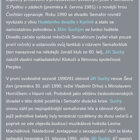
S Pydlou v zádech
(premiéra 4. června 1981) i s novější hrou
Čochtan vypravuje
. Roku 1990 se divadlo Semafor rovněž
vyvázalo z vlivu
Hudebního divadla v Karlíně
a stalo se
samostatnou jednotkou s
Jiřím Suchým
ve funkci ředitele.
Divadlo začalo vydávat měsíčník Semafórum (vyšel však pouze
první ročník) a ustanovilo svůj fanklub s názvem Semaforklub
(ten navazoval na někdejší Jonáš klub ze 60. let),
Jiří Suchý
založil vlastní nakladatelství Klokočí a filmovou společnost
Perplex.
V první svobodné sezoně 1990/91 obnovil
Jiří Suchý
revue
Šest
žen
(premiéra 30. září 1990, režie Vladimír Drha) s Miroslavem
Horníčkem v hlavní roli. Podobně jako většinu československých
divadel v této době postihla i Semafor divácká krize.
Suchý
znovu sáhl po nejúspěšnější semaforské hře a obnovil
Kytici
,
jejíž jednotlivé balady byly tentokrát rozděleny do dvou večerů a
poprvé se zde objevila budoucí muzikálová hvězda Leona
Machálková. Následoval „textappeal o sexappealu“
Ach ta láska
nehezká
(premiéra 21. března 1991, režie
Jiří Suchý
, 47 repríz).