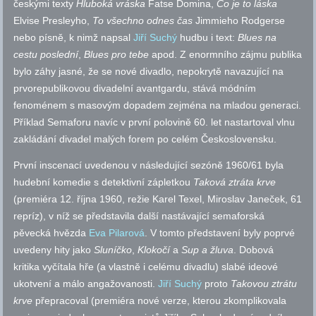
českými texty
Hluboká vráska
Fatse Domina,
Co je to láska
Elvise Presleyho,
To všechno odnes čas
Jimmieho Rodgerse
nebo písně, k nimž napsal
Jiří Suchý
hudbu i text:
Blues na
cestu poslední
,
Blues pro tebe
apod.
Z enormního zájmu publika
bylo záhy jasné, že se nové divadlo, nepokrytě navazující na
prvorepublikovou divadelní avantgardu, stává módním
fenoménem s masovým dopadem zejména na mladou generaci.
Příklad Semaforu navíc v první polovině 60. let nastartoval vlnu
zakládání divadel malých forem po celém Československu.
První inscenací uvedenou v následující sezóně 1960/61 byla
hudební komedie s detektivní zápletkou
Taková ztráta krve
(premiéra 12. října 1960, režie Karel Texel, Miroslav Janeček, 61
repríz), v níž se představila další nastávající semaforská
pěvecká hvězda
Eva Pilarová
. V tomto představení byly poprvé
uvedeny hity jako
Sluníčko
,
Klokočí
a
Sup a žluva
. Dobová
kritika vyčítala hře (a vlastně i celému divadlu) slabé ideové
ukotvení a málo angažovanosti.
Jiří Suchý
proto
Takovou ztrátu
krve
přepracoval (premiéra nové verze, kterou zkomplikovala