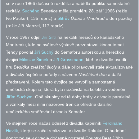
se v roce 1966 dočasně rozdělila a nabídla publiku samostatné
recitály.
Suchého
Benefice
měla premiéru 28. září 1966 (režie
Ivo Paukert, 135 repríz) a
Šlitrův
Ďábel z Vinohrad
o den později
(režie Jiří Menzel, 117 repríz).
V roce 1967 odjel
Jiří Šlitr
na několik měsíců do kanadského
Montrealu, kde na světové výstavě prezentoval kinoautomat.
Tehdy povolal
Jiří Suchý
do Semaforu autorskou a hereckou
dvojici
Miloslav Šimek
a
Jiří Grossmann
, kteří v divadle uvedli
hru
Besídka zvláštní školy
a dále připravovali stále aktualizované
a divácky úspěšné pořady s názvem
Návštěvní den
a další
představení. Kolem této dvojice se vytvořila samostatná
umělecká skupina, která byla nezávislá na kolektivu vedeném
Jiřím Suchým
. Obě skupiny od té doby hrály v divadle paralelně
a vznikaly mezi nimi názorové třenice ohledně dalšího
uměleckého směřování divadla Semafor.
Ve stejném roce načas odešel z divadla kapelník
Ferdinand
Havlík
, který se začal realizovat v divadle Rokoko. O hudební
doprovod se v divadle dočasně postaral Country Beat Jiřího