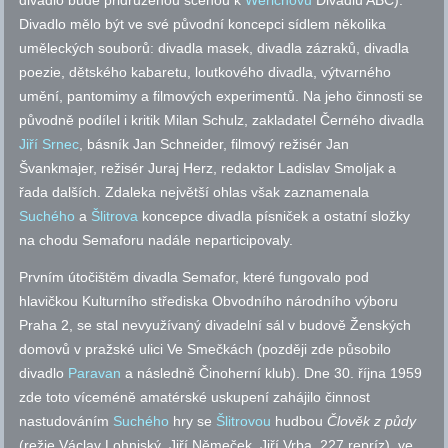
divadlo bude přidruženou scénou k
Werichovu
Divadlu ABC).
Divadlo mělo být ve své původní koncepci sídlem několika
uměleckých souborů: divadla masek, divadla zázraků, divadla
poezie, dětského kabaretu, loutkového divadla, výtvarného
umění, pantomimy a filmových experimentů. Na jeho činnosti se
původně podílel i kritik Milan Schulz, zakladatel Černého divadla
Jiří Srnec
, básník Jan Schneider, filmový režisér Jan
Švankmajer, režisér Juraj Herz, redaktor Ladislav Smoljak a
řada dalších. Zdaleka největší ohlas však zaznamenala
Suchého
a
Šlitrova
koncepce divadla písniček a ostatní složky
na chodu Semaforu nadále neparticipovaly.
Prvním útočištěm divadla Semafor, které fungovalo pod
hlavičkou Kulturního střediska Obvodního národního výboru
Praha 2, se stal nevyužívaný divadelní sál v budově Ženských
domovů v pražské ulici Ve Smečkách (později zde působilo
divadlo
Paravan
a následně Činoherní klub). Dne 30. října 1959
zde toto víceméně amatérské uskupení zahájilo činnost
nastudováním
Suchého
hry se
Šlitrovou
hudbou
Člověk z půdy
(režie Václav Lohniský, Jiří Němeček, Jiří Vrba, 227 repríz), ve