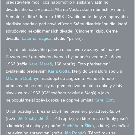
představitelé moci, což napomohlo k získání vlastního
divadelního sálu v pasáži Alfa na Václavském náměstí, v němž
Semafor sídlil až do roku 1993. Divadlo od té doby ze správního
hlediska spadalo pod nově zřízené Státní divadelní studio, které
sdružovalo několik menších divadel (Činoherní klub, Černé
divadlo,
Laterna magica
, studio Ypsilon).
Třetí díl písničkového pásma s postavou Zuzany měl název
Zuzana není pro nikoho doma
a byl poprvé uveden 7. března
1963 (režie
Karel Mareš
, 168 repríz). Toto představení
zviditelnilo především
Karla Gotta
, který do Semaforu spolu s
Milanem Drobným
nastoupil do angažmá. Písně z tohoto
představení se umístily na prvních dvou místech ankety Zlatý
slavík za rok 1963 (
Oči sněhem zaváté
a
Motýl
) a jako
nejpopulárnější zpěvák roku se poprvé umístil
Karel Gott
.
O rok později 5. března 1964 měl premiéru pořad
Recital 64
(režie
Jiří Suchý
,
Jiří Šlitr
, 43 repríz), ve kterém se střídaly písně
s komickými dialogy v podání
Suchého
a
Šlitra
, a který se dočkal
i televizního zpracování (režie
Ján Roháč
). Téhož roku se