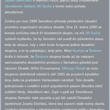
Janem Werichem
v hlavních rolích, jejichž texty zhudebněné
Jaroslavem Ježkem
Jiří Suchý
v tomto svém pořadu
aktualizoval.
Změny po roce 1989 Semaforu přinesly především zásadní
proměnu organizační struktury divadla. Dne 15. ledna 1990 se
konala schůzka všech tří divadelních skupin, na níž
Jiří Suchý
vyslovil myšlenku, že by Semafor rád uvedl do původního stavu,
tedy do situace, kdy v něm bude fungovat jediná divadelní
skupina, a to ta zakládající, tedy jeho. Mezi
Suchým
a
Šimkem
došlo k dohodě, že
Šimkova
skupina bude až do nalezení
samostatného divadelního prostoru v Semaforu působit pod
názvem Divadlo Jiřího Grossmanna.
Miloslav Šimek
se svou
skupinou definitivně odešel k září 1991 do prostorů bývalého
kina Jalta na pražském Václavském náměstí. Toto divadlo
pokračovalo v uvádění svých populárních pásem
Besídka žáků
zvláštní školy
,
Návštěvní den
,
Zajíc v pytli
ad. Dvořákova
skupina Semafor také opustila a její lídr založil Divadelní
společnost Josefa Dvořáka, která bez zázemí stálé scény slavila
úspěchy především s představením uvedeným ještě v Semaforu