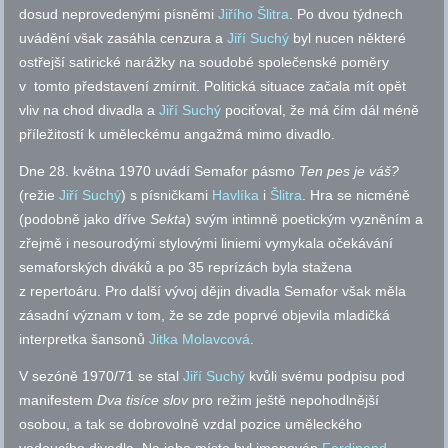
dosud neprovedenými písněmi
Jiřího Šlitra
. Po dvou týdnech
uvádění však zasáhla cenzura a
Jiří Suchý
byl nucen některé
ostřejší satirické narážky na soudobé společenské poměry
v
tomto představení zmírnit. Politická situace začala mít opět
vliv na chod divadla a
Jiří Suchý
pociťoval, že má čím dál méně
příležitostí k uměleckému angažmá mimo divadlo.
Dne 28. května 1970 uvádí Semafor pásmo
Ten pes je váš?
(režie
Jiří Suchý
) s písničkami
Havlíka
i
Šlitra
. Hra se nicméně
(podobně jako dříve
Sekta
) svým intimně poetickým vyzněním a
zřejmě i nesourodými stylovými liniemi vymykala očekávání
semaforských diváků a po 35 reprízách byla stažena
z repertoáru. Pro další vývoj dějin divadla Semafor však měla
zásadní význam v tom, že se zde poprvé objevila mladičká
interpretka šansonů
Jitka Molavcová
.
V sezóně 1970/71 se stal
Jiří Suchý
kvůli svému podpisu pod
manifestem
Dva tisíce slov
pro režim ještě nepohodlnější
osobou, a tak se dobrovolně vzdal pozice uměleckého