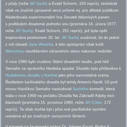
z půdy
(režie
Jiří Suchý
a Evald Schorm, 103 repríz), tentokrát
však ve značně upravené verzi určené mj. pro dětské publikum.
Následovala experimentální hra
Smutek bláznivých panen
s podtitulem
Anatomie jednoho snu
(premiéra 16. února 1977,
režie
Jiří Suchý
, Evald Schorm, 251 repríz), jež byla opět
inspirována poetismem 20. let.
Jiří Suchý
uvažoval, že do jedné
z rolí obsadí
Jana Wericha
, k této spolupráci však kvůli
Werichovu
neutěšeném zdravotním stavu nakonec nedošlo.
V roce 1980 bylo zrušeno Státní divadelní studio, pod něž
Semafor ze správního hlediska spadal. Divadlo bylo přičleněno k
Hudebnímu divadlu v Karlíně
jako jeho samostatná scéna.
Ředitelem karlínského divadla byl tehdy Antonín Hardt. Už pod
novou hlavičkou Semafor nastudoval
Suchého
komedii, která
stála v roce 1958 na počátku Divadla Na Zábradlí
Kdyby tisíc
klarinetů
(premiéra 15. prosince 1980, režie
Jiří Císler
, 172
repríz). Ta však mohla být i přes své pacifistické vyznění
uvedena až po značných cenzurních škrtech.
V travestii na faustovský mýtus
Dr. Johann Faust, Praha II.,