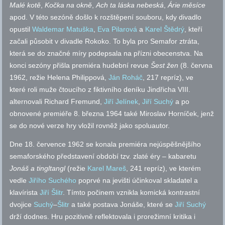
Malé kotě
,
Kočka na okně
,
Ach ta láska nebeská
,
Árie měsíce
apod.
V této sezóně došlo k rozštěpení souboru, kdy divadlo
opustil
Waldemar Matuška
,
Eva Pilarová
a
Karel Štědrý
, kteří
začali působit v divadle Rokoko. To byla pro Semafor ztráta,
která se do značné míry podepsala na přízni obecenstva. Na
konci sezóny přišla premiéra hudební revue
Šest žen
(8. června
1962, režie Helena Philippová,
Ján Roháč
, 217 repríz), ve
které roli muže čtoucího z fiktivního deníku Jindřicha VIII.
alternovali Richard Fremund,
Jiří Jelínek
,
Jiří Suchý
a po
obnovené premiéře 8. března 1964 také Miroslav Horníček, jenž
se do nové verze hry vložil rovněž jako spoluautor.
Dne 18. července 1962 se konala premiéra nejúspěšnějšího
semaforského představení období
tzv.
zlaté éry – kabaretu
Jonáš a tingltangl
(režie
Karel Mareš
, 241 repríz), ve kterém
vedle
Jiřího Suchého
poprvé na jevišti účinkoval skladatel a
klavírista
Jiří Šlitr
. Tímto počinem vznikla komická kontrastní
dvojice
Suchý
–
Šlitr
a také postava Jonáše, které se
Jiří Suchý
drží dodnes. Hru pozitivně reflektovala i prorežimní kritika i