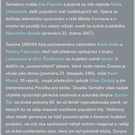
Semaforu vrátila
Eva Pilarová
a poprvé se zde objevila
Naďa
Urbánková
, další populární tvář následujících let. Opera se
dočkala televizního zpracování v režii Miloše Formana a o
mnoho let později hru stejný režisér uvedl na scéně pražského
Národního divadla
(premiéra 22. dubna 2007).
Sezóna 1965/66 byla poznamenána odchodem
Karla Gotta
a
Pavlíny Filipovské
, kteří dali přednost spolupráci s bratry
Ladislavem
a
Jiřím Štaidlovými
na hudební scéně
Apollo
. V
dalším ze „zuzanovských“ pásem, které neslo název
Zuzana je
všude jako doma
(premiéra 23. listopadu 1965, režie
Karel
Mareš
, 95 repríz), zaujal především zpěvák
Milan Drobný
a jím
interpretovaná
Písnička pro kočku
. Divadlu Semafor však nadále
chyběla výraznější pěvecká osobnost a autorská dvojice
Suchý
–
Šlitr
od druhé poloviny 60. let už téměř neprodukovala písně, ze
kterých by se staly masově rozšířené populární hity. Většinový
vkus mladé generace se totiž posunul spíše k beatové hudební
produkci, na což oba spoluautoři nebyli ochotni reagovat a raději
se drželi uměleckého stylu, který jim byl bytostně blízký. Dvojice