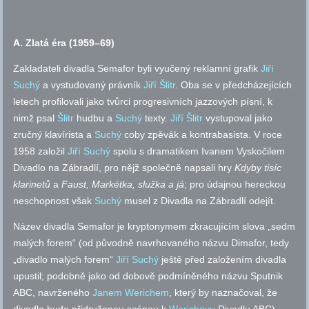
A. Zlatá éra (1959–69)
Zakladateli divadla Semafor byli vyučený reklamní grafik
Jiří
Suchý
a vystudovaný právník
Jiří Šlitr
. Oba se v předcházejících
letech profilovali jako tvůrci progresivních jazzových písní, k
nimž psal
Šlitr
hudbu a
Suchý
texty.
Jiří Šlitr
vystupoval jako
zručný klavírista a
Suchý
coby zpěvák a kontrabasista. V roce
1958 založil
Jiří Suchý
spolu s dramatikem Ivanem Vyskočilem
Divadlo na Zábradlí, pro nějž společně napsali hry
Kdyby tisíc
klarinetů
a
Faust, Markétka, služka a já
; pro údajnou hereckou
neschopnost však
Suchý
musel z Divadla na Zábradlí odejít.
Název divadla Semafor je kryptonymem zkracujícím slova „sedm
malých forem“ (od původně navrhovaného názvu Dimafor, tedy
„divadlo malých forem“
Jiří Suchý
ještě před založením divadla
upustil; podobně jako od dobově podmíněného názvu Sputnik
ABC, navrženého
Janem Werichem
, který by naznačoval, že