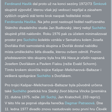
Ferdinand Havlík
dal proto už na konci sezóny 1972/73
Šimkově
skupině výpověď, kterou však její vedoucí nepřijal a zásahem
vyšších orgánů stál tento krok naopak ředitelské místo
Ferdinanda Havlíka
. Na jeho post nastoupil ředitel nadřízeného
Státního divadelního studia Jan Budlovský, který nebyl
Suchého
skupině příliš nakloněn. Roku 1976 pak za účelem minimalizovat
prostor pro
Suchého
kolektiv vznikla v Semaforu kolem Josefa
Dvořáka třetí samostatná skupina a Dvořák dostal nabídku
místa uměleckého šéfa divadla, kterou ovšem odmítl. Prvním
představením této skupiny byla hra
Má hlava je včelín
napsaná
Josefem Dvořákem a Pavlem Fialou (režie Evald Schorm).
Tímto krokem skončila trojice Kašpar–Melicharová–Baltazar i
veškerá spolupráce
Suchého
s Dvořákem.
Pro trojici Kašpar–Melicharová–Baltazar byla původně určena
také
Suchého
poetická hra
Sladký život blázna Vincka
(premiéra
21. dubna 1975, režie
Jiří Suchý
, Jan Kratochvíl, 233 repríz).
V této hře se poprvé objevila herečka
Dagmar Patrasová
. Dne
11. ledna 1977 divadlo znovu nastudovalo svou první hru
Člověk