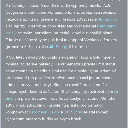
V následující sezóně uvedlo divadlo výpravný muzikál
Nižní
Novgorod
s podtitulem
Pohádka o tom, proč Říjnová revoluce
nezačala už v září
(premiéra 5. března 1992, režie
Jiří Suchý
,
103 repríz), v němž se coby skladatel vyznamenal
Ferdinand
Havlík
se svými parodiemi na ruské lidové a zlidovělé písně.
Z kraje další sezóny se pak hrál textappeal
Vynálezce korzetu
(premiéra 8. října, režie
Jiří Suchý
, 31 repríz).
V 90. letech divadlo bojovalo s existenční krizí a bylo nuceno
minimalizovat své náklady. Herci Semaforu přestali mít statut
zaměstnanců a divadlo s nimi uzavíralo smlouvy na jednotlivá
představení (na pozicích zaměstnanců zůstali jen pracovníci
administrativy a techniky). Stalo se rovněž pravidlem, že
z úsporných důvodů začal téměř všechny hry režírovat sám
Jiří
Suchý
a pro představení navrhoval kostýmy i scénu. Od roku
1995 vinou zdravotních problémů přestal pro Semafor
komponovat
Ferdinand Havlík
a
Jiří Suchý
se stal rovněž
výhradním autorem hudby ve svých hrách.