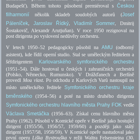
Budapešť). Během tohoto působení premiéroval s
Českou
filharmonií
několik skladeb soudobých autorů (
Josef
Páleníček
,
Jaroslav Řídký
,
Vladimír Sommer
, Dmitrij
Šostakovič, Alexandr Arutjuňan). V roce 1950 rezignoval na
post dirigenta po vyslovení nedůvěry orchestru.
V letech 1950–52 pedagogicky působil na
AMU
(odborný
asistent), kde řídil operní studio. Stal se uměleckým ředitelem a
šéfdirigentem
Karlovarského symfonického orchestru
(1951–54). Dále hostoval u českých i zahraničních orchestrů
(Polsko, Německo, Rumunsko). V Drážďanech a Berlíně
provedl
Mou vlast
. Po odchodu z Karlových Varů nastoupil na
místo uměleckého ředitele
Symfonického orchestru kraje
brněnského
(1954–56) a poté na místo druhého dirigenta
Symfonického orchestru hlavního města Prahy FOK
vedle
Václava Smetáčka
(1956–63). Získal cenu hlavního města
Prahy (1962). Působil v Komické opeře v Berlíně jako hostující
dirigent (1955/56, 1956/57, 1959/60) a později jako stálý
dirigent (1957/58, 1958/59). V Komické opeře nastudoval jako
první operu
Liška Bystrouška
v režii Waltra Felsensteina (30.