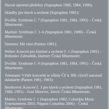
Slavné operetní předehry (Supraphon 1980, 1984, 1990);
Skladby pro klavír a orchestr (Supraphon 1981);
Dvořák: Symfonie
č.
7 (Supraphon 1981, 1984, 1993) – Česká
filharmonie;
Martinů: Symfonie
č.
1–6 (Supraphon 1981, 1989) – Česká
filharmonie;
Smetana: Má vlast (Panton 1981);
Weber: Koncert pro klarinet a orchestr
č.
1 (Supraphon 1981) –
Bohuslav Zahradník, klarinet; Česká filharmonie;
Dvořák: Symfonie
č.
9 (Supraphon 1981, 1984, 1991) – Česká
filharmonie;
Telemann: Výběr koncertů se sólisty ČF k 300. výročí narození
skladatele (Panton 1981, 1983);
Beethoven: Koncert
č.
3 pro klavír a orchestr (Supraphon 1981,
1984, 1991) – Ivan Moravec, klavír; Česká filharmonie;
Mahler: Symfonie
č.
1 (Supraphon 1982; Columbia Music
Entertainment 2003; Nippon Columbia 2006) – Česká
filharmonie;