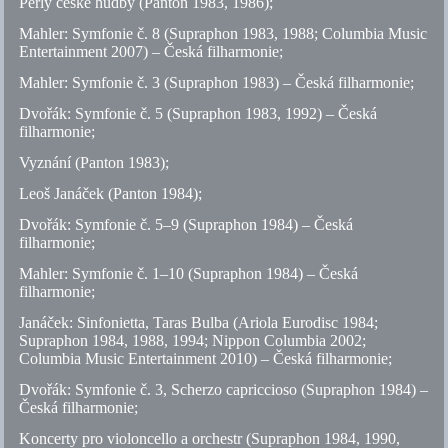
Perly české hudby (Panton 1983, 1986);
Mahler: Symfonie
č.
8 (Supraphon 1983, 1988; Columbia Music
Entertainment 2007) – Česká filharmonie;
Mahler: Symfonie
č.
3 (Supraphon 1983) – Česká filharmonie;
Dvořák: Symfonie
č.
5 (Supraphon 1983, 1992) – Česká
filharmonie;
Vyznání (Panton 1983);
Leoš Janáček (Panton 1984);
Dvořák: Symfonie
č.
5–9 (Supraphon 1984) – Česká
filharmonie;
Mahler: Symfonie
č.
1–10 (Supraphon 1984) – Česká
filharmonie;
Janáček: Sinfonietta, Taras Bulba (Ariola Eurodisc 1984;
Supraphon 1984, 1988, 1994; Nippon Columbia 2002;
Columbia Music Entertainment 2010) – Česká filharmonie;
Dvořák: Symfonie
č.
3, Scherzo capriccioso (Supraphon 1984) –
Česká filharmonie;
Koncerty pro violoncello a orchestr (Supraphon 1984, 1990,