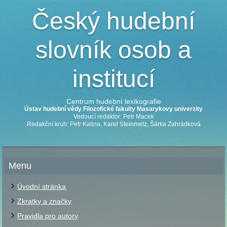
Český hudební
slovník osob a
institucí
Centrum hudební lexikografie
Ústav hudební vědy Filozofické fakulty Masarykovy univerzity
Vedoucí redaktor: Petr Macek
Redakční kruh: Petr Kalina, Karel Steinmetz, Šárka Zahrádková
Menu
Úvodní stránka
Zkratky a značky
Pravidla pro autory