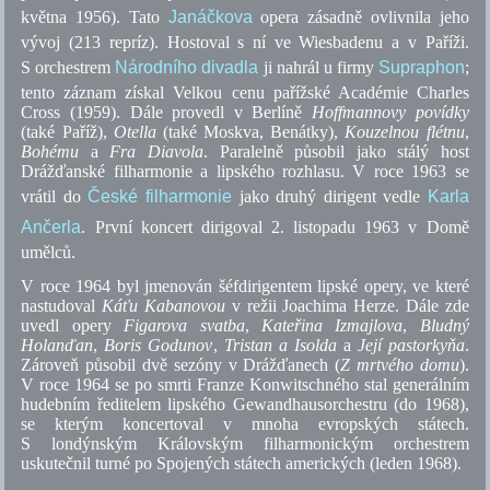
května 1956). Tato
Janáčkova
opera zásadně ovlivnila jeho
vývoj (213 repríz). Hostoval s ní ve Wiesbadenu a v Paříži.
S orchestrem
Národního divadla
ji nahrál u firmy
Supraphon
;
tento záznam získal Velkou cenu pařížské Académie Charles
Cross (1959). Dále provedl v Berlíně
Hoffmannovy povídky
(také Paříž),
Otella
(také Moskva, Benátky),
Kouzelnou flétnu
,
Bohému
a
Fra Diavola
. Paralelně působil jako stálý host
Drážďanské filharmonie a lipského rozhlasu. V roce 1963 se
vrátil do
České filharmonie
jako druhý dirigent vedle
Karla
Ančerla
. První koncert dirigoval 2. listopadu 1963 v Domě
umělců.
V roce 1964 byl jmenován šéfdirigentem lipské opery, ve které
nastudoval
Káťu Kabanovou
v režii Joachima Herze. Dále zde
uvedl opery
Figarova svatba
,
Kateřina Izmajlova
,
Bludný
Holanďan
,
Boris Godunov
,
Tristan a Isolda
a
Její pastorkyňa
.
Zároveň působil dvě sezóny v Drážďanech (
Z mrtvého domu
).
V roce 1964 se po smrti Franze Konwitschného stal generálním
hudebním ředitelem lipského Gewandhausorchestru (do 1968),
se kterým koncertoval v mnoha evropských státech.
S londýnským Královským filharmonickým orchestrem
uskutečnil turné po Spojených státech amerických (leden 1968).