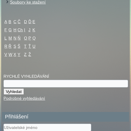
Soubory ke stažení
A
B
C
Č
D
Ď
E
F
G
H
Ch
I
J
K
L
M
N
Ň
O
P
Q
R
Ř
S
Š
T
Ť
U
V
W
X
Y
Z
Ž
RYCHLÉ VYHLEDÁVÁNÍ
Podrobné vyhledávání
Přihlášení