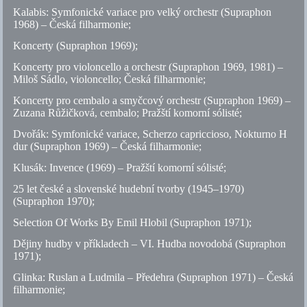
Kalabis: Symfonické variace pro velký orchestr (Supraphon
1968) – Česká filharmonie;
Koncerty (Supraphon 1969);
Koncerty pro violoncello a orchestr (Supraphon 1969, 1981) –
Miloš Sádlo, violoncello; Česká filharmonie;
Koncerty pro cembalo a smyčcový orchestr (Supraphon 1969) –
Zuzana Růžičková, cembalo; Pražští komorní sólisté;
Dvořák: Symfonické variace, Scherzo capriccioso, Nokturno H
dur (Supraphon 1969) – Česká filharmonie;
Klusák: Invence (1969) – Pražští komorní sólisté;
25 let české a slovenské hudební tvorby (1945–1970)
(Supraphon 1970);
Selection Of Works By Emil Hlobil (Supraphon 1971);
Dějiny hudby v příkladech – VI. Hudba novodobá (Supraphon
1971);
Glinka: Ruslan a Ludmila – Předehra (Supraphon 1971) – Česká
filharmonie;