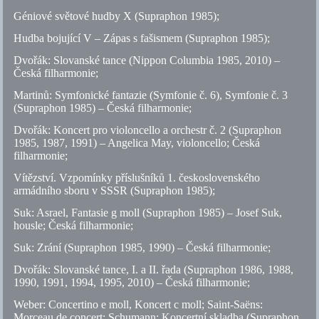
Géniové světové hudby X (Supraphon 1985);
Hudba bojující V – Zápas s fašismem (Supraphon 1985);
Dvořák: Slovanské tance (Nippon Columbia 1985, 2010) –
Česká filharmonie;
Martinů: Symfonické fantazie (Symfonie
č.
6), Symfonie
č.
3
(Supraphon 1985) – Česká filharmonie;
Dvořák: Koncert pro violoncello a orchestr
č.
2 (Supraphon
1985, 1987, 1991) – Angelica May, violoncello; Česká
filharmonie;
Vítězství. Vzpomínky příslušníků 1. československého
armádního sboru v SSSR (Supraphon 1985);
Suk: Asrael, Fantasie g moll (Supraphon 1985) – Josef Suk,
housle; Česká filharmonie;
Suk: Zrání (Supraphon 1985, 1990) – Česká filharmonie;
Dvořák: Slovanské tance, I. a II. řada (Supraphon 1986, 1988,
1990, 1991, 1994, 1995, 2010) – Česká filharmonie;
Weber: Concertino e moll, Koncert c moll; Saint-Saëns:
Morceau de concert; Schumann: Koncertní skladba (Supraphon