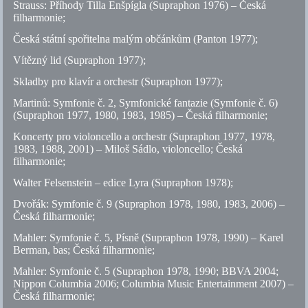
Strauss: Příhody Tilla Enšpígla (Supraphon 1976) – Česká
filharmonie;
Česká státní spořitelna malým občánkům (Panton 1977);
Vítězný lid (Supraphon 1977);
Skladby pro klavír a orchestr (Supraphon 1977);
Martinů: Symfonie
č.
2, Symfonické fantazie (Symfonie
č.
6)
(Supraphon 1977, 1980, 1983, 1985) – Česká filharmonie;
Koncerty pro violoncello a orchestr (Supraphon 1977, 1978,
1983, 1988, 2001) – Miloš Sádlo, violoncello; Česká
filharmonie;
Walter Felsenstein – edice Lyra (Supraphon 1978);
Dvořák: Symfonie
č.
9 (Supraphon 1978, 1980, 1983, 2006) –
Česká filharmonie;
Mahler: Symfonie
č.
5, Písně (Supraphon 1978, 1990) – Karel
Berman, bas; Česká filharmonie;
Mahler: Symfonie
č.
5 (Supraphon 1978, 1990; BBVA 2004;
Nippon Columbia 2006; Columbia Music Entertainment 2007) –
Česká filharmonie;