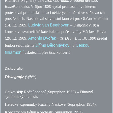
Richarda Wagnera), dále
Don Giovanni
,
Prodaná nevěsta
,
Rusalka
a další. V říjnu 1989 vydal prohlášení, ve kterém
protestoval proti diskriminaci některých umělců ve sdělovacích
prostředcích. Následoval slavnostní koncert pro Občanské fórum
(14. 12. 1989,
Ludwig van Beethoven
–
Symfonie
č.
9
) a
koncert ve svatovítské katedrále na počest volby Václava Havla
(29. 12. 1989,
Antonín Dvořák
–
Te Deum
). 1. 10. 1990 předal
funkci šéfdirigenta
Jiřímu Bělohlávkovi
. S
Českou
filharmonií
uskutečnil přes tisíc koncertů.
Diskografie
Diskografie
(výběr)
Čajkovskij: Roční období (Supraphon 1953) – Filmový
symfonický orchestr;
Herecké vzpomínky Růženy Naskové (Supraphon 1954);
Koncerty pro flétnu a orchestr (Supraphon 1957);