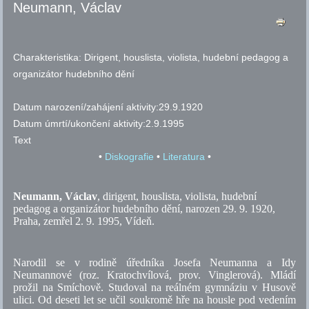
Neumann, Václav
Charakteristika:
Dirigent, houslista, violista, hudební pedagog a
organizátor hudebního dění
Datum narození/zahájení aktivity:
29.9.1920
Datum úmrtí/ukončení aktivity:
2.9.1995
Text
•
Diskografie
•
Literatura
•
Neumann, Václav
, dirigent, houslista, violista, hudební
pedagog a organizátor hudebního dění, narozen 29. 9. 1920,
Praha, zemřel 2. 9. 1995, Vídeň.
Narodil se v rodině úředníka Josefa Neumanna a Idy
Neumannové (
roz.
Kratochvílová,
prov.
Vinglerová). Mládí
prožil na Smíchově. Studoval na reálném gymnáziu v Husově
ulici. Od deseti let se učil soukromě hře na housle pod vedením