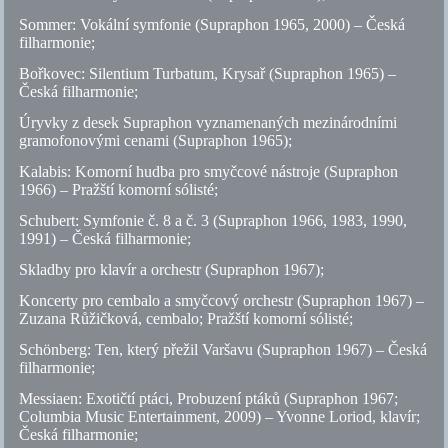
Sommer: Vokální symfonie (Supraphon 1965, 2000) – Česká
filharmonie;
Bořkovec: Silentium Turbatum, Krysař (Supraphon 1965) –
Česká filharmonie;
Úryvky z desek Supraphon vyznamenaných mezinárodními
gramofonovými cenami (Supraphon 1965);
Kalabis: Komorní hudba pro smyčcové nástroje (Supraphon
1966) – Pražští komorní sólisté;
Schubert: Symfonie
č.
8 a
č.
3 (Supraphon 1966, 1983, 1990,
1991) – Česká filharmonie;
Skladby pro klavír a orchestr (Supraphon 1967);
Koncerty pro cembalo a smyčcový orchestr (Supraphon 1967) –
Zuzana Růžičková, cembalo; Pražští komorní sólisté;
Schönberg: Ten, který přežil Varšavu (Supraphon 1967) – Česká
filharmonie;
Messiaen: Exotičtí ptáci, Probuzení ptáků (Supraphon 1967;
Columbia Music Entertainment, 2009) – Yvonne Loriod, klavír;
Česká filharmonie;