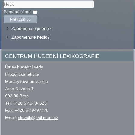
Uživatelské
jméno
Heslo
Pamatuj si mě
Přihlásit se
Zapomenuté jméno?
Zapomenuté heslo?
CENTRUM HUDEBNÍ LEXIKOGRAFIE
Ústav hudební vědy
Filozofická fakulta
Masarykova univerzita
Arna Nováka 1
602 00 Brno
Tel: +420 5 49494623
Fax: +420 5 49497478
Email:
slovnik@phil.muni.cz