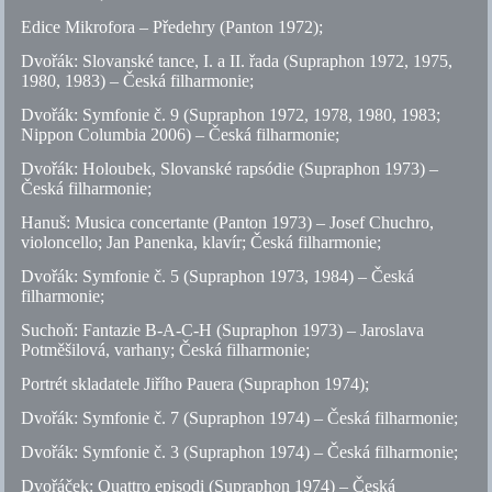
Edice Mikrofora – Předehry (Panton 1972);
Dvořák: Slovanské tance, I. a II. řada (Supraphon 1972, 1975,
1980, 1983) – Česká filharmonie;
Dvořák: Symfonie
č.
9 (Supraphon 1972, 1978, 1980, 1983;
Nippon Columbia 2006) – Česká filharmonie;
Dvořák: Holoubek, Slovanské rapsódie (Supraphon 1973) –
Česká filharmonie;
Hanuš: Musica concertante (Panton 1973) – Josef Chuchro,
violoncello; Jan Panenka, klavír; Česká filharmonie;
Dvořák: Symfonie
č.
5 (Supraphon 1973, 1984) – Česká
filharmonie;
Suchoň: Fantazie B-A-C-H (Supraphon 1973) – Jaroslava
Potměšilová, varhany; Česká filharmonie;
Portrét skladatele Jiřího Pauera (Supraphon 1974);
Dvořák: Symfonie
č.
7 (Supraphon 1974) – Česká filharmonie;
Dvořák: Symfonie
č.
3 (Supraphon 1974) – Česká filharmonie;
Dvořáček: Quattro episodi (Supraphon 1974) – Česká