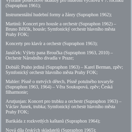
Vybrané poslechové skladby pro hudební výchovu v 7. ročníku
(Supraphon 1961);
Instrumentální hudební formy a žánry (Supraphon 1962);
Martinů: Koncert pro housle a orchestr (Supraphon 1962) –
Bruno Bělčík, housle; Symfonický orchestr hlavního města
Prahy FOK;
Koncerty pro klavír a orchestr (Supraphon 1963);
Janáček: Výlety pana Broučka (Supraphon 1963, 2010) –
Orchestr Národního divadla v Praze;
Dobiáš: Praho jediná (Supraphon 1963) – Karel Berman, zpěv;
Symfonický orchestr hlavního města Prahy FOK;
Mahler: Písně o mrtvých dětech, Písně potulného tovaryše
(Supraphon 1963, 1964) – Věra Soukupová, zpěv; Česká
filharmonie;
Arutjunjan: Koncert pro trubku a orchestr (Supraphon 1963) –
Václav Junek, trubka; Symfonický orchestr hlavního města
Prahy FOK;
Barikáda z rozkvetlých kaštanů (Supraphon 1964);
Nová díla českých skladatelů (Supraphon 1965);