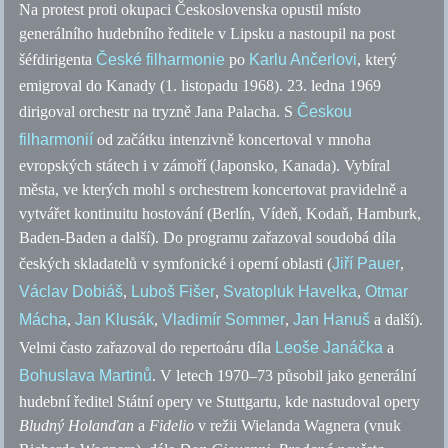
Na protest proti okupaci Československa opustil místo
generálního hudebního ředitele v Lipsku a nastoupil na post
šéfdirigenta
České filharmonie
po
Karlu Ančerlovi
, který
emigroval do Kanady (1. listopadu 1968). 23. ledna 1969
dirigoval orchestr na tryzně Jana Palacha. S
Českou
filharmonií
od začátku intenzivně koncertoval v mnoha
evropských státech i v zámoří (Japonsko, Kanada). Vybíral
města, ve kterých mohl s orchestrem koncertovat pravidelně a
vytvářet kontinuitu hostování (Berlín, Vídeň, Kodaň, Hamburk,
Baden-Baden a další). Do programu zařazoval soudobá díla
českých skladatelů v symfonické i operní oblasti (
Jiří Pauer
,
Václav Dobiáš
,
Luboš Fišer
,
Svatopluk Havelka
,
Otmar
Mácha
,
Jan Klusák
,
Vladimír Sommer
,
Jan Hanuš
a další).
Velmi často zařazoval do repertoáru díla
Leoše Janáčka
a
Bohuslava Martinů
. V letech 1970–73 působil jako generální
hudební ředitel Státní opery ve Stuttgartu, kde nastudoval opery
Bludný Holanďan
a
Fidelio
v režii Wielanda Wagnera (vnuk