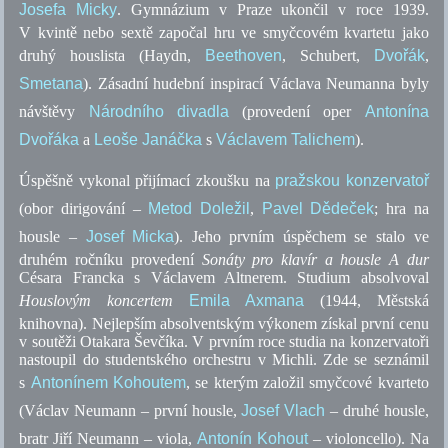
Josefa Micky
. Gymnázium v Praze ukončil v roce 1939.
V kvintě nebo sextě započal hru ve smyčcovém kvartetu jako
druhý houslista (Haydn,
Beethoven
, Schubert,
Dvořák
,
Smetana
). Zásadní hudební inspirací Václava Neumanna byly
návštěvy
Národního divadla
(provedení oper
Antonína
Dvořáka
a
Leoše Janáčka
s
Václavem Talichem
).
Úspěšně vykonal přijímací zkoušku na
pražskou konzervatoř
(obor dirigování –
Metod Doležil
,
Pavel Dědeček
; hra na
housle –
Josef Micka
). Jeho prvním úspěchem se stalo ve
druhém ročníku provedení
Sonáty pro klavír a housle A dur
Césara Francka s Václavem Altnerem. Studium absolvoval
Houslovým koncertem
Emila Axmana
(1944, Městská
knihovna). Nejlepším absolventským výkonem získal první cenu
v soutěži Otakara Ševčíka. V prvním roce studia na konzervatoři
nastoupil do studentského orchestru v Michli. Zde se seznámil
s
Antonínem Kohoutem
, se kterým založil smyčcové kvarteto
(Václav Neumann – první housle,
Josef Vlach
– druhé housle,
bratr Jiří Neumann – viola,
Antonín Kohout
– violoncello). Na