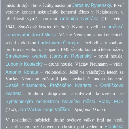
místo druhých houslí záhy nastoupil
Jaroslav Rybenský
. První
veřejný koncert uskutečnilo komorní těleso v Nelahozevsi u
příležitosti výročí narození
Antonína Dvořáka
(10. května
1941,
Smyčcový kvartet Es dur
). Kvarteto vedl na
pražské
konzervatoři
Josef Micka
. Václav Neumann se na koncertech
setkal s violistou
Ladislavem Černým
a rozhodl se v souboru
pro hru na violu. 6. listopadu 1945 získalo komorní těleso název
Smetanovo kvarteto
(
Jaroslav Rybenský
– první housle,
Lubomír Kostecký
– druhé housle, Václav Neumann – viola,
Antonín Kohout
– violoncello). Ještě ve válečných letech se
Václav Neumann zúčastnil jako posluchač mnoha koncertů
České filharmonie
,
Pražského kvarteta
a
Ondříčkova
kvarteta
. Studium dirigování absolvoval koncertem se
Symfonickým orchestrem hlavního města Prahy FOK
(1945,
Jan Václav Hugo Voříšek
–
Symfonie D dur
).
V posledních měsících druhé světové války hrál na violu
v karlínském rozhlasovém orchestru pod vedením
Františka