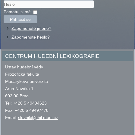
Uživatelské
jméno
Heslo
Pamatuj si mě
Přihlásit se
Zapomenuté jméno?
Zapomenuté heslo?
CENTRUM HUDEBNÍ LEXIKOGRAFIE
Ústav hudební vědy
Filozofická fakulta
Masarykova univerzita
Arna Nováka 1
602 00 Brno
Tel: +420 5 49494623
Fax: +420 5 49497478
Email:
slovnik@phil.muni.cz