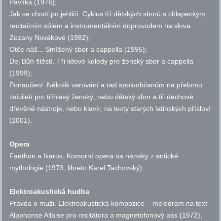
Pavlíka (1976);
Jak se chodí po jehličí. Cyklus tří dětských sborů s chlapeckým
recitačním sólem a instrumentálním doprovodem na slova
Zuzany Novákové (1982);
Otče náš... Smíšený sbor a cappella (1995);
Dej Bůh štěstí. Tři lidové koledy pro ženský sbor a cappella
(1999);
Ponaučení. Několik varování a rad spoluobčanům na přelomu
tisíciletí pro tříhlasý ženský, nebo dětský sbor a tři dechové
dřevěné nástroje, nebo klavír, na texty starých latinských přísloví
(2001).
Opera
Faethon a Ikaros. Komorní opera na náměty z antické
mythologie (1973, libreto Karel Tachovský).
Elektroakustická hudba
Pravda o muži. Elektroakustická kompozice – melodram na text
Alpphonse Allaise pro recitátora a magnetofonový pás (1972);