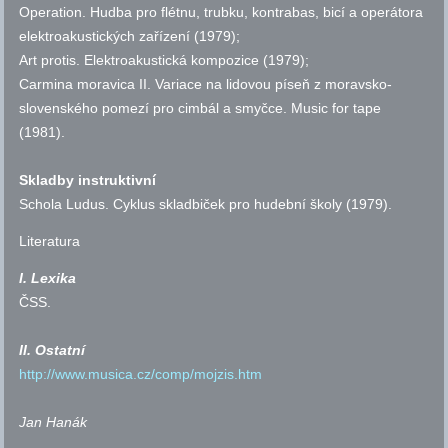
Operation. Hudba pro flétnu, trubku, kontrabas, bicí a operátora
elektroakustických zařízení (1979);
Art protis. Elektroakustická kompozice (1979);
Carmina moravica II. Variace na lidovou píseň z moravsko-
slovenského pomezí pro cimbál a smyčce. Music for tape
(1981).
Skladby instruktivní
Schola Ludus. Cyklus skladbiček pro hudební školy (1979).
Literatura
I. Lexika
ČSS
.
II. Ostatní
http://www.musica.cz/comp/mojzis.htm
Jan Hanák