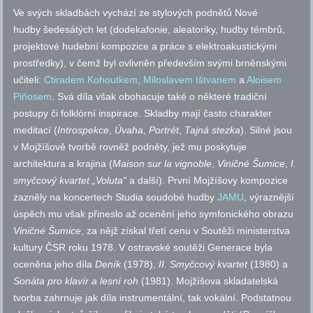
Ve svých skladbách vychází ze stylových podnětů Nové
hudby šedesátých let (dodekafonie, aleatoriky, hudby témbrů,
projektové hudební kompozice a práce s elektroakustickými
prostředky), v čemž byl ovlivněn především svými brněnskými
učiteli:
Ctiradem Kohoutkem
,
Miloslavem Ištvanem
a
Aloisem
Piňosem
. Svá díla však obohacuje také o některé tradiční
postupy či folklórní inspirace. Skladby mají často charakter
meditací (
Introspekce
,
Úvaha
,
Portrét
,
Tajná stezka
). Silné jsou
v Mojžíšově tvorbě rovněž podněty, jež mu poskytuje
architektura a krajina (
Maison
sur la vignoble
,
Viničné
Šumice
,
I.
smyčcový kvartet „Voluta“
a další). První Mojžíšovy kompozice
zazněly na koncertech Studia soudobé hudby
JAMU
, výraznější
úspěch mu však přineslo až ocenění jeho symfonického obrazu
Viničné
Šumice
, za nějž získal třetí cenu v Soutěži ministerstva
kultury ČSR roku 1978. V ostravské soutěži Generace byla
oceněna jeho díla
Deník
(1978),
II. Smyčcový kvartet
(1980) a
Sonáta pro klavír a lesní roh
(1981). Mojžíšova skladatelská
tvorba zahrnuje jak díla instrumentální, tak vokální. Podstatnou