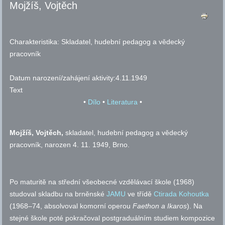
Mojžíš, Vojtěch
Charakteristika:
Skladatel, hudební pedagog a vědecký
pracovník
Datum narození/zahájení aktivity:
4.11.1949
Text
•
Dílo
•
Literatura
•
Mojžíš, Vojtěch,
skladatel, hudební pedagog a vědecký
pracovník, narozen 4. 11. 1949, Brno.
Po maturitě na střední všeobecné vzdělávací škole (1968)
studoval skladbu na brněnské
JAMU
ve třídě
Ctirada Kohoutka
(1968–74, absolvoval komorní operou
Faethon
a Ikaros
). Na
stejné škole poté pokračoval postgraduálním studiem kompozice