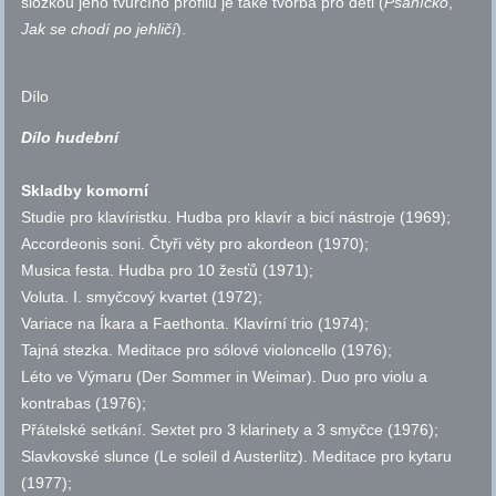
složkou jeho tvůrčího profilu je také tvorba pro děti (
Psaníčko
,
Jak se chodí po jehličí
).
Dílo
Dílo hudební
Skladby komorní
Studie pro klavíristku. Hudba pro klavír a bicí nástroje (1969);
Accordeonis soni. Čtyři věty pro akordeon (1970);
Musica festa. Hudba pro 10 žesťů (1971);
Voluta. I. smyčcový kvartet (1972);
Variace na Íkara a Faethonta. Klavírní trio (1974);
Tajná stezka. Meditace pro sólové violoncello (1976);
Léto ve Výmaru (Der Sommer in Weimar). Duo pro violu a
kontrabas (1976);
Přátelské setkání. Sextet pro 3 klarinety a 3 smyčce (1976);
Slavkovské slunce (Le soleil d Austerlitz). Meditace pro kytaru
(1977);