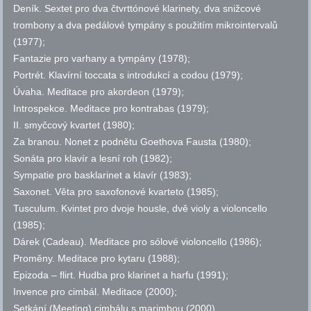
Deník. Sextet pro dva čtvrttónové klarinety, dva snižcové
trombony a dva pedálové tympány s použitím mikrointervalů
(1977);
Fantazie pro varhany a tympány (1978);
Portrét. Klavírní toccata s introdukcí a codou (1979);
Úvaha. Meditace pro akordeon (1979);
Introspekce. Meditace pro kontrabas (1979);
II. smyčcový kvartet (1980);
Za branou. Nonet z podnětu Goethova Fausta (1980);
Sonáta pro klavír a lesní roh (1982);
Sympatie pro basklarinet a klavír (1983);
Saxonet. Věta pro saxofonové kvarteto (1985);
Tusculum. Kvintet pro dvoje housle, dvě violy a violoncello
(1985);
Dárek (Cadeau). Meditace pro sólové violoncello (1986);
Proměny. Meditace pro kytaru (1988);
Epizoda – flirt. Hudba pro klarinet a harfu (1991);
Invence pro cimbál. Meditace (2000);
Setkání (Meeting) cimbálu s marimbou (2000).