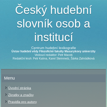
Český hudební
slovník osob a
institucí
Centrum hudební lexikografie
Ústav hudební vědy Filozofické fakulty Masarykovy univerzity
Vedoucí redaktor: Petr Macek
Redakční kruh: Petr Kalina, Karel Steinmetz, Šárka Zahrádková
Menu
Úvodní stránka
Zkratky a značky
Pravidla pro autory