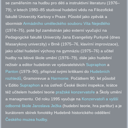
se zaměřením na hudbu pro děti a instruktivní literaturu (1976–
79), v letech 1980–85 studoval hudební vědu na Filozofické
fakultě Univerzity Karlovy v Praze. Působil jako zpěvák a
sbormistr
Armádního uměleckého souboru Víta Nejedlého
(1974–75), poté byl zaměstnán jako externí vyučující na
Pedagogické fakultě Univerzity Jana Evangelisty Purkyně (dnes
Masarykovy univerzity) v Brně (1975–76, klavírní improvizace),
jako učitel hudební výchovy na gymnáziu (1975–76) a učitel
hudby na lidové škole umění (1976–79), dále jako hudební
režisér a editor hudebnin ve vydavatelstvích
Supraphon
a
Panton
(1979–90), přispíval svými kritikami do
Hudebních
rozhledů
, Gramorevue a
Harmonie
. Počátkem 90. let působil
v Editio
Supraphon
a na ústředí České školní inspekce, krátce
též učitelem hudební teorie
pražské konzervatoře
a Školy umění
a managmentu. Od roku 1995 vyučuje na
Konzervatoři a vyšší
odborné škole Jaroslava Ježka
(hudební teorie, hra partitur) a je
kurátorem sbírek fonotéky Hudebně historického oddělení
Českého muzea hudby
.