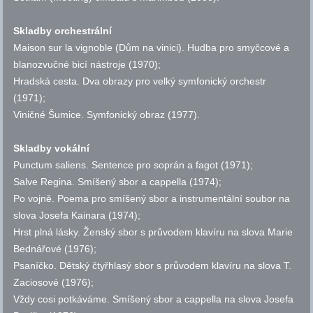
Skladby orchestrální
Maison sur la vignoble (Dům na vinici). Hudba pro smyčcové a
blanozvučné bicí nástroje (1970);
Hradská cesta. Dva obrazy pro velký symfonický orchestr
(1971);
Viničné Šumice. Symfonický obraz (1977).
Skladby vokální
Punctum saliens. Sentence pro soprán a fagot (1971);
Salve Regina. Smíšený sbor a cappella (1974);
Po vojně. Poema pro smíšený sbor a instrumentální soubor na
slova Josefa Kainara (1974);
Hrst plná lásky. Ženský sbor s průvodem klavíru na slova Marie
Bednářové (1976);
Psaníčko. Dětský čtyřhlasý sbor s průvodem klavíru na slova T.
Zaciosové (1976);
Vždy cosi potkáváme. Smíšený sbor a cappella na slova Josefa