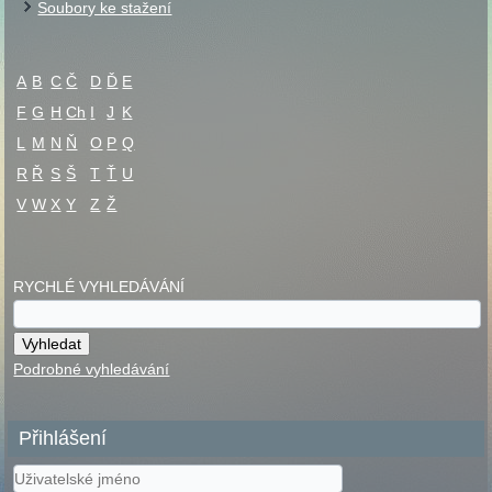
Soubory ke stažení
A
B
C
Č
D
Ď
E
F
G
H
Ch
I
J
K
L
M
N
Ň
O
P
Q
R
Ř
S
Š
T
Ť
U
V
W
X
Y
Z
Ž
RYCHLÉ VYHLEDÁVÁNÍ
Podrobné vyhledávání
Přihlášení