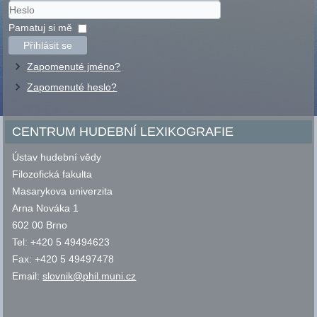
Uživatelské
jméno
Heslo
Pamatuj si mě
Přihlásit se
Zapomenuté jméno?
Zapomenuté heslo?
CENTRUM HUDEBNÍ LEXIKOGRAFIE
Ústav hudební vědy
Filozofická fakulta
Masarykova univerzita
Arna Nováka 1
602 00 Brno
Tel: +420 5 49494623
Fax: +420 5 49497478
Email:
slovnik@phil.muni.cz