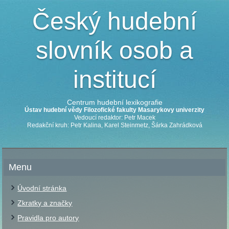
Český hudební
slovník osob a
institucí
Centrum hudební lexikografie
Ústav hudební vědy Filozofické fakulty Masarykovy univerzity
Vedoucí redaktor: Petr Macek
Redakční kruh: Petr Kalina, Karel Steinmetz, Šárka Zahrádková
Menu
Úvodní stránka
Zkratky a značky
Pravidla pro autory