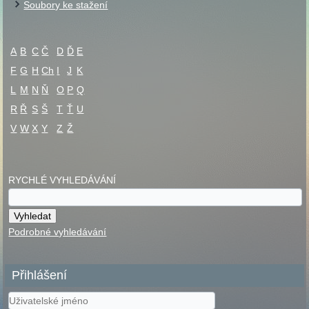
Soubory ke stažení
A
B
C
Č
D
Ď
E
F
G
H
Ch
I
J
K
L
M
N
Ň
O
P
Q
R
Ř
S
Š
T
Ť
U
V
W
X
Y
Z
Ž
RYCHLÉ VYHLEDÁVÁNÍ
Podrobné vyhledávání
Přihlášení