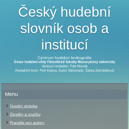
Český hudební
slovník osob a
institucí
Centrum hudební lexikografie
Ústav hudební vědy Filozofické fakulty Masarykovy univerzity
Vedoucí redaktor: Petr Macek
Redakční kruh: Petr Kalina, Karel Steinmetz, Šárka Zahrádková
Menu
Úvodní stránka
Zkratky a značky
Pravidla pro autory