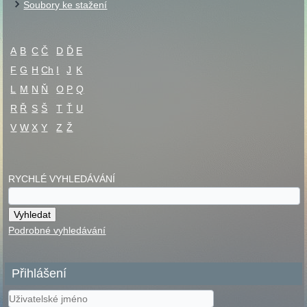
Soubory ke stažení
A
B
C
Č
D
Ď
E
F
G
H
Ch
I
J
K
L
M
N
Ň
O
P
Q
R
Ř
S
Š
T
Ť
U
V
W
X
Y
Z
Ž
RYCHLÉ VYHLEDÁVÁNÍ
Podrobné vyhledávání
Přihlášení