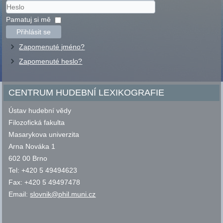
Uživatelské
jméno
Heslo
Pamatuj si mě
Přihlásit se
Zapomenuté jméno?
Zapomenuté heslo?
CENTRUM HUDEBNÍ LEXIKOGRAFIE
Ústav hudební vědy
Filozofická fakulta
Masarykova univerzita
Arna Nováka 1
602 00 Brno
Tel: +420 5 49494623
Fax: +420 5 49497478
Email:
slovnik@phil.muni.cz