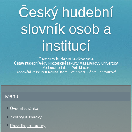
Český hudební
slovník osob a
institucí
Centrum hudební lexikografie
Ústav hudební vědy Filozofické fakulty Masarykovy univerzity
Vedoucí redaktor: Petr Macek
Redakční kruh: Petr Kalina, Karel Steinmetz, Šárka Zahrádková
Menu
Úvodní stránka
Zkratky a značky
Pravidla pro autory