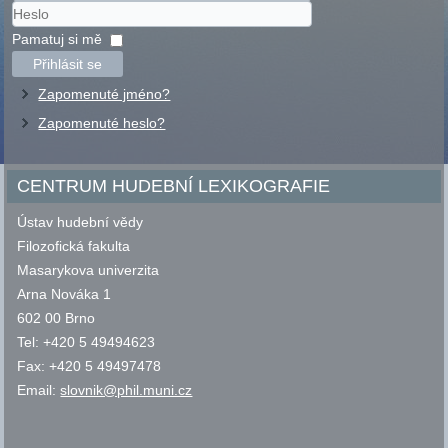
Uživatelské
jméno
Heslo
Pamatuj si mě
Přihlásit se
Zapomenuté jméno?
Zapomenuté heslo?
CENTRUM HUDEBNÍ LEXIKOGRAFIE
Ústav hudební vědy
Filozofická fakulta
Masarykova univerzita
Arna Nováka 1
602 00 Brno
Tel: +420 5 49494623
Fax: +420 5 49497478
Email:
slovnik@phil.muni.cz