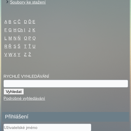
Soubory ke stažení
A
B
C
Č
D
Ď
E
F
G
H
Ch
I
J
K
L
M
N
Ň
O
P
Q
R
Ř
S
Š
T
Ť
U
V
W
X
Y
Z
Ž
RYCHLÉ VYHLEDÁVÁNÍ
Podrobné vyhledávání
Přihlášení