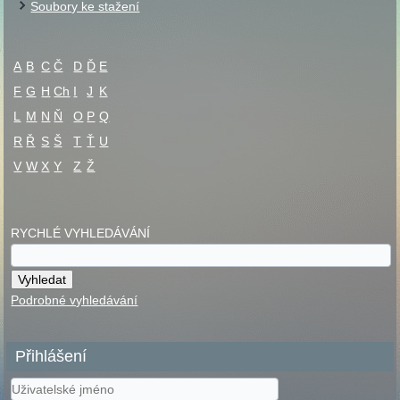
Soubory ke stažení
A
B
C
Č
D
Ď
E
F
G
H
Ch
I
J
K
L
M
N
Ň
O
P
Q
R
Ř
S
Š
T
Ť
U
V
W
X
Y
Z
Ž
RYCHLÉ VYHLEDÁVÁNÍ
Podrobné vyhledávání
Přihlášení