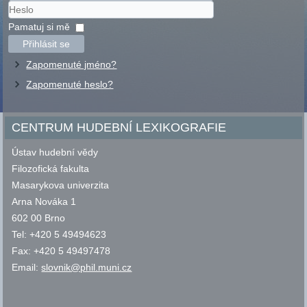
Uživatelské
jméno
Heslo
Pamatuj si mě
Přihlásit se
Zapomenuté jméno?
Zapomenuté heslo?
CENTRUM HUDEBNÍ LEXIKOGRAFIE
Ústav hudební vědy
Filozofická fakulta
Masarykova univerzita
Arna Nováka 1
602 00 Brno
Tel: +420 5 49494623
Fax: +420 5 49497478
Email:
slovnik@phil.muni.cz