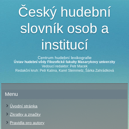
Český hudební
slovník osob a
institucí
Centrum hudební lexikografie
Ústav hudební vědy Filozofické fakulty Masarykovy univerzity
Vedoucí redaktor: Petr Macek
Redakční kruh: Petr Kalina, Karel Steinmetz, Šárka Zahrádková
Menu
Úvodní stránka
Zkratky a značky
Pravidla pro autory