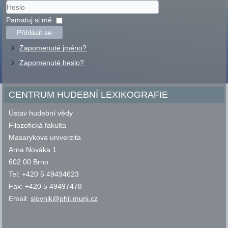
Uživatelské
jméno
Heslo
Pamatuj si mě
Přihlásit se
Zapomenuté jméno?
Zapomenuté heslo?
CENTRUM HUDEBNÍ LEXIKOGRAFIE
Ústav hudební vědy
Filozofická fakulta
Masarykova univerzita
Arna Nováka 1
602 00 Brno
Tel: +420 5 49494623
Fax: +420 5 49497478
Email:
slovnik@phil.muni.cz