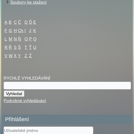
Soubory ke stažení
A
B
C
Č
D
Ď
E
F
G
H
Ch
I
J
K
L
M
N
Ň
O
P
Q
R
Ř
S
Š
T
Ť
U
V
W
X
Y
Z
Ž
RYCHLÉ VYHLEDÁVÁNÍ
Podrobné vyhledávání
Přihlášení