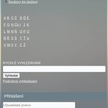
Soubory ke stažení
A
B
C
Č
D
Ď
E
F
G
H
Ch
I
J
K
L
M
N
Ň
O
P
Q
R
Ř
S
Š
T
Ť
U
V
W
X
Y
Z
Ž
RYCHLÉ VYHLEDÁVÁNÍ
Podrobné vyhledávání
Přihlášení