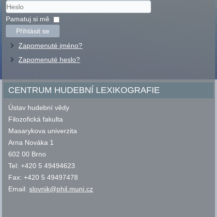
Uživatelské
jméno
Heslo
Pamatuj si mě
Přihlásit se
Zapomenuté jméno?
Zapomenuté heslo?
CENTRUM HUDEBNÍ LEXIKOGRAFIE
Ústav hudební vědy
Filozofická fakulta
Masarykova univerzita
Arna Nováka 1
602 00 Brno
Tel: +420 5 49494623
Fax: +420 5 49497478
Email:
slovnik@phil.muni.cz