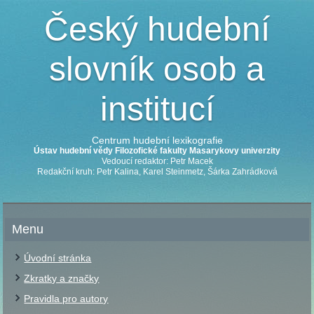
Český hudební
slovník osob a
institucí
Centrum hudební lexikografie
Ústav hudební vědy Filozofické fakulty Masarykovy univerzity
Vedoucí redaktor: Petr Macek
Redakční kruh: Petr Kalina, Karel Steinmetz, Šárka Zahrádková
Menu
Úvodní stránka
Zkratky a značky
Pravidla pro autory