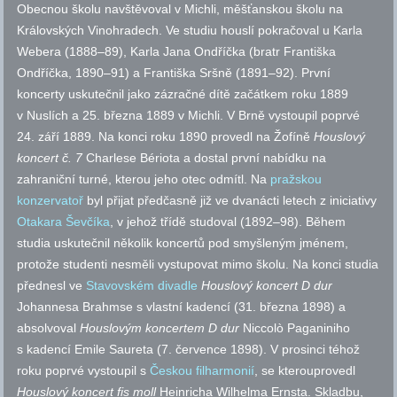
Obecnou školu navštěvoval v Michli, měšťanskou školu na
Královských Vinohradech. Ve studiu houslí pokračoval u Karla
Webera (1888–89), Karla Jana Ondříčka (bratr Františka
Ondříčka, 1890–91) a Františka Sršně (1891–92). První
koncerty uskutečnil jako zázračné dítě začátkem roku 1889
v Nuslích a 25. března 1889 v Michli. V Brně vystoupil poprvé
24. září 1889. Na konci roku 1890 provedl na Žofíně
Houslový
koncert
č.
7
Charlese Bériota a dostal první nabídku na
zahraniční turné, kterou jeho otec odmítl. Na
pražskou
konzervatoř
byl přijat předčasně již ve dvanácti letech z iniciativy
Otakara Ševčíka
, v jehož třídě studoval (1892–98). Během
studia uskutečnil několik koncertů pod smyšleným jménem,
protože studenti nesměli vystupovat mimo školu. Na konci studia
přednesl ve
Stavovském divadle
Houslový koncert D dur
Johannesa Brahmse s vlastní kadencí (31. března 1898) a
absolvoval
Houslovým koncertem D dur
Niccolò Paganiniho
s kadencí Emile Saureta (7. července 1898). V prosinci téhož
roku poprvé vystoupil s
Českou filharmonií
, se kterouprovedl
Houslový koncert fis moll
Heinricha Wilhelma Ernsta. Skladbu,