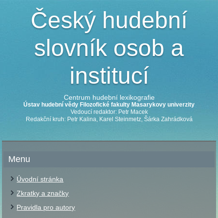
Český hudební
slovník osob a
institucí
Centrum hudební lexikografie
Ústav hudební vědy Filozofické fakulty Masarykovy univerzity
Vedoucí redaktor: Petr Macek
Redakční kruh: Petr Kalina, Karel Steinmetz, Šárka Zahrádková
Menu
Úvodní stránka
Zkratky a značky
Pravidla pro autory