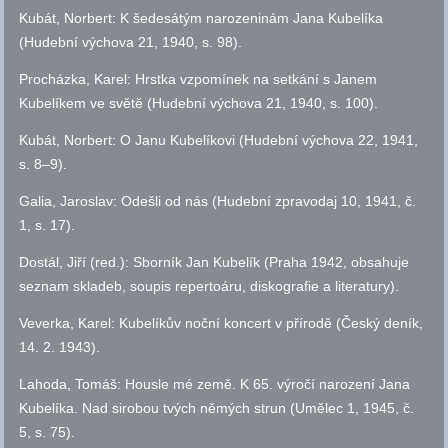
Kubát, Norbert: K šedesátým narozeninám Jana Kubelíka
(Hudební výchova 21, 1940,
s.
98).
Procházka, Karel: Hrstka vzpomínek na setkání s Janem
Kubelíkem ve světě (Hudební výchova 21, 1940,
s.
100).
Kubát, Norbert: O Janu Kubelíkovi (Hudební výchova 22, 1941,
s.
8–9).
Galia, Jaroslav: Odešli od nás (Hudební zpravodaj 10, 1941,
č.
1,
s.
17).
Dostál, Jiří (red.): Sborník Jan Kubelík (Praha 1942, obsahuje
seznam skladeb, soupis repertoáru, diskografie a literatury).
Veverka, Karel: Kubelíkův noční koncert v přírodě (Český deník,
14. 2. 1943).
Lahoda, Tomáš: Housle mé země. K 65. výročí narození Jana
Kubelíka. Nad sirobou tvých němých strun (Umělec 1, 1945,
č.
5,
s.
75).