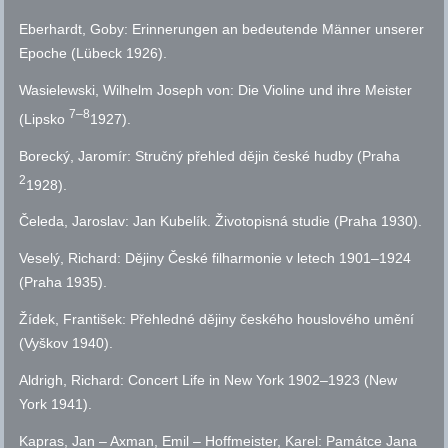
Eberhardt, Goby: Erinnerungen an bedeutende Männer unserer
Epoche (Lübeck 1926).
Wasielewski, Wilhelm Joseph von: Die Violine und ihre Meister
7–8
(Lipsko
1927).
Borecký, Jaromír: Stručný přehled dějin české hudby (Praha
2
1928).
Čeleda, Jaroslav: Jan Kubelík. Životopisná studie (Praha 1930).
Veselý, Richard: Dějiny České filharmonie v letech 1901–1924
(Praha 1935).
Žídek, František: Přehledné dějiny českého houslového umění
(Vyškov 1940).
Aldrigh, Richard: Concert Life in New York 1902–1923 (New
York 1941).
Kapras, Jan – Axman, Emil – Hoffmeister, Karel: Památce Jana