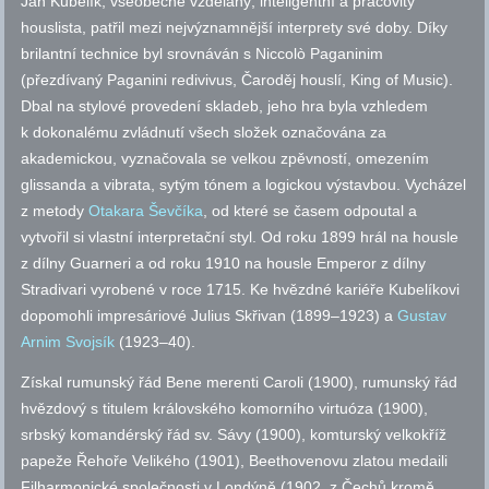
Jan Kubelík, všeobecně vzdělaný, inteligentní a pracovitý
houslista, patřil mezi nejvýznamnější interprety své doby. Díky
brilantní technice byl srovnáván s Niccolò Paganinim
(přezdívaný Paganini redivivus, Čaroděj houslí, King of Music).
Dbal na stylové provedení skladeb, jeho hra byla vzhledem
k dokonalému zvládnutí všech složek označována za
akademickou, vyznačovala se velkou zpěvností, omezením
glissanda a vibrata, sytým tónem a logickou výstavbou. Vycházel
z metody
Otakara Ševčíka
, od které se časem odpoutal a
vytvořil si vlastní interpretační styl. Od roku 1899 hrál na housle
z dílny Guarneri a od roku 1910 na housle Emperor z dílny
Stradivari vyrobené v roce 1715. Ke hvězdné kariéře Kubelíkovi
dopomohli impresáriové Julius Skřivan (1899–1923) a
Gustav
Arnim Svojsík
(1923–40).
Získal rumunský řád Bene merenti Caroli (1900), rumunský řád
hvězdový s titulem královského komorního virtuóza (1900),
srbský komandérský řád
sv.
Sávy (1900), komturský velkokříž
papeže Řehoře Velikého (1901), Beethovenovu zlatou medaili
Filharmonické společnosti v Londýně (1902, z Čechů kromě