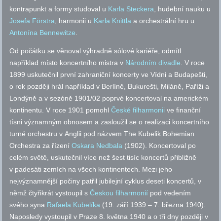
kontrapunkt a formy studoval u
Karla Steckera
, hudební nauku u
Josefa Förstra
, harmonii u
Karla Knittla
a orchestrální hru u
Antonína Bennewitze
.
Od počátku se věnoval výhradně sólové kariéře, odmítl
například místo koncertního mistra v
Národním divadle
. V roce
1899 uskutečnil první zahraniční koncerty ve Vídni a Budapešti,
o rok později hrál například v Berlíně, Bukurešti, Miláně, Paříži a
Londýně a v sezóně 1901/02 poprvé koncertoval na americkém
kontinentu. V roce 1901 pomohl
České filharmonii
ve finanční
tísni významným obnosem a zasloužil se o realizaci koncertního
turné orchestru v Anglii pod názvem The Kubelik Bohemian
Orchestra za řízení
Oskara Nedbala
(1902). Koncertoval po
celém světě, uskutečnil více než šest tisíc koncertů přibližně
v padesáti zemích na všech kontinentech. Mezi jeho
nejvýznamnější počiny patřil jubilejní cyklus deseti koncertů, v
němž čtyřikrát vystoupil s
Českou filharmonií
pod vedením
svého syna
Rafaela Kubelíka
(19. září 1939 – 7. března 1940).
Naposledy vystoupil v Praze 8. května 1940 a o tři dny později v