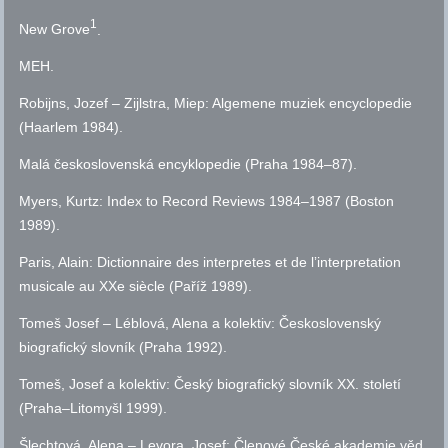
1
New Grove
.
MEH
.
Robijns, Jozef – Zijlstra, Miep: Algemene muziek encyclopedie
(Haarlem 1984).
Malá československá encyklopedie (Praha 1984–87).
Myers, Kurtz: Index to Record Reviews 1984–1987 (Boston
1989).
Paris, Alain: Dictionnaire des interpretes et de lʼinterpretation
musicale au XXe siècle (Paříž 1989).
Tomeš Josef – Léblová, Alena a kolektiv: Československý
biografický slovník (Praha 1992).
Tomeš, Josef a kolektiv: Český biografický slovník XX. století
(Praha–Litomyšl 1999).
Šlechtová, Alena – Levora, Josef: Členové České akademie věd