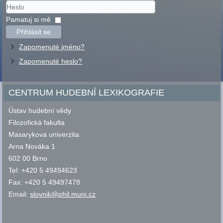
Uživatelské
jméno
Heslo
Pamatuj si mě
Přihlásit se
Zapomenuté jméno?
Zapomenuté heslo?
CENTRUM HUDEBNÍ LEXIKOGRAFIE
Ústav hudební vědy
Filozofická fakulta
Masarykova univerzita
Arna Nováka 1
602 00 Brno
Tel: +420 5 49494623
Fax: +420 5 49497478
Email:
slovnik@phil.muni.cz