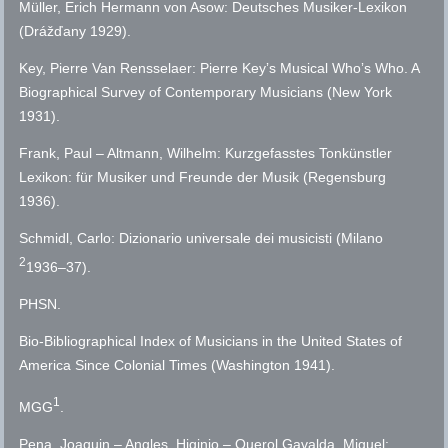
Müller, Erich Hermann von Asow: Deutsches Musiker-Lexikon
(Drážďany 1929).
Key, Pierre Van Rensselaer: Pierre Keyʼs Musical Whoʼs Who. A
Biographical Survey of Contemporary Musicians (New York
1931).
Frank, Paul – Altmann, Wilhelm: Kurzgefasstes Tonkünstler
Lexikon: für Musiker und Freunde der Musik (Regensburg
1936).
Schmidl, Carlo: Dizionario universale dei musicisti (Milano
2
1936–37).
PHSN
.
Bio-Bibliographical Index of Musicians in the United States of
America Since Colonial Times (Washington 1941).
1
MGG
.
Pena, Joaquin – Angles, Higinio – Querol Gavalda, Miguel: