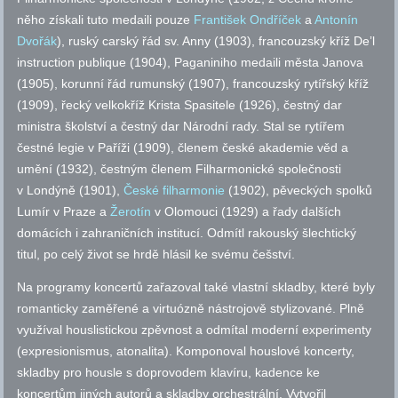
něho získali tuto medaili pouze
František Ondříček
a
Antonín
Dvořák
), ruský carský řád
sv.
Anny (1903), francouzský kříž Deʼl
instruction publique (1904), Paganiniho medaili města Janova
(1905), korunní řád rumunský (1907), francouzský rytířský kříž
(1909), řecký velkokříž Krista Spasitele (1926), čestný dar
ministra školství a čestný dar Národní rady. Stal se rytířem
čestné legie v Paříži (1909), členem české akademie věd a
umění (1932), čestným členem Filharmonické společnosti
v Londýně (1901),
České filharmonie
(1902), pěveckých spolků
Lumír v Praze a
Žerotín
v Olomouci (1929) a řady dalších
domácích i zahraničních institucí. Odmítl rakouský šlechtický
titul, po celý život se hrdě hlásil ke svému češství.
Na programy koncertů zařazoval také vlastní skladby, které byly
romanticky zaměřené a virtuózně nástrojově stylizované. Plně
využíval houslistickou zpěvnost a odmítal moderní experimenty
(expresionismus, atonalita). Komponoval houslové koncerty,
skladby pro housle s doprovodem klavíru, kadence ke
koncertům jiných autorů a skladby orchestrální. Vytvořil