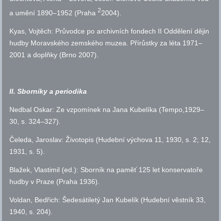
2
a umění 1890–1952 (Praha
2004).
Kyas, Vojtěch: Průvodce po archivních fondech II Oddělení dějin
hudby Moravského zemského muzea. Přírůstky za léta 1971–
2001 a doplňky (Brno 2007).
II. Sborníky a periodika
Nedbal Oskar: Ze vzpomínek na Jana Kubelíka (Tempo,1929–
30,
s.
324–327).
Čeleda, Jaroslav: Životopis (Hudební výchova 11, 1930,
s.
2; 12,
1931,
s.
5).
Blažek, Vlastimil (
ed.
): Sborník na paměť 125 let konservatoře
hudby v Praze (Praha 1936).
Voldan, Bedřich: Šedesátiletý Jan Kubelík (Hudební věstník 33,
1940,
s.
204).