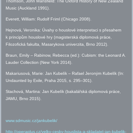
Thomson, John Mansfield: The Oxford History of New Zealand
Music (Auckland 1991).
Everett, William: Rudolf Friml (Chicago 2008).
Hejnová, Veronika: Úvahy o houslové interpretaci s přesahem
k principům houslové hry (magisterská diplomová práce,
Filozofická fakulta, Masarykova univerzita, Brno 2012).
Braun, Emily – Rabinow, Rebecca (
ed.
): Cubism: the Leonard A.
Lauder Collection (New York 2014).
Makariusová, Marie: Jan Kubelík – Rafael Jeroným Kubelík (In:
Undaunted by Exile, Praha 2015,
s.
295–301).
Stachová, Martina: Jan Kubelík (bakalářská diplomová práce,
JAMU
, Brno 2015).
www.sdmusic.cz/jankubelik/
http://operaplus.cz/velky-cesky-houslista-a-skladatel-jan-kubelik-