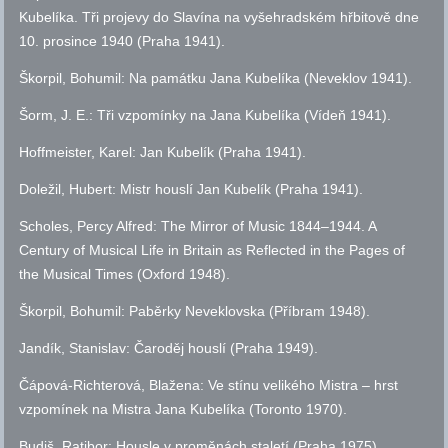
Kubelíka. Tři projevy do Slavína na vyšehradském hřbitově dne
10. prosince 1940 (Praha 1941).
Škorpil, Bohumil: Na památku Jana Kubelíka (Neveklov 1941).
Šorm, J. E.: Tři vzpomínky na Jana Kubelíka (Vídeň 1941).
Hoffmeister, Karel: Jan Kubelík (Praha 1941).
Doležil, Hubert: Mistr houslí Jan Kubelík (Praha 1941).
Scholes, Percy Alfred: The Mirror of Music 1844–1944. A
Century of Musical Life in Britain as Reflected in the Pages of
the Musical Times (Oxford 1948).
Škorpil, Bohumil: Paběrky Neveklovska (Příbram 1948).
Jandík, Stanislav: Čaroděj houslí (Praha 1949).
Čápová-Richterová, Blažena: Ve stínu velikého Mistra – hrst
vzpomínek na Mistra Jana Kubelíka (Toronto 1970).
Budiš, Ratibor: Housle v proměnách staletí (Praha 1975).