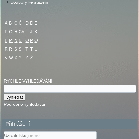
Soubory ke stažení
A
B
C
Č
D
Ď
E
F
G
H
Ch
I
J
K
L
M
N
Ň
O
P
Q
R
Ř
S
Š
T
Ť
U
V
W
X
Y
Z
Ž
RYCHLÉ VYHLEDÁVÁNÍ
Podrobné vyhledávání
Přihlášení