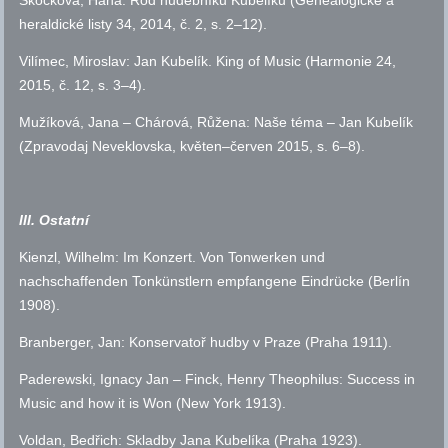
Skočková, Hana: Rod hudebníků Kubelíků (Genealogické a
heraldické listy 34, 2014,
č.
2,
s.
2–12).
Vilímec, Miroslav: Jan Kubelík. King of Music (Harmonie 24,
2015,
č.
12,
s.
3–4).
Mužíková, Jana – Chárová, Růžena: Naše téma – Jan Kubelík
(Zpravodaj Neveklovska, květen–červen 2015,
s.
6–8).
III. Ostatní
Kienzl, Wilhelm
: Im Konzert. Von Tonwerken und
nachschaffenden Tonkünstlern empfangene Eindrücke (Berlín
1908).
Branberger, Jan: Konservatoř hudby v Praze (Praha 1911).
Paderewski, Ignacy Jan – Finck, Henry Theophilus
: Success in
Music and how it is Won (New York 1913).
Voldan, Bedřich: Skladby Jana Kubelíka (Praha 1923).