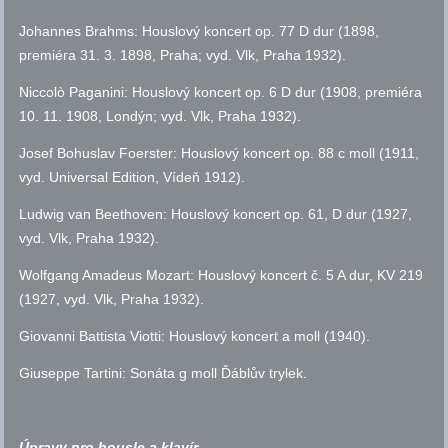
Johannes Brahms: Houslový koncert
op.
77 D dur (1898,
premiéra 31. 3. 1898, Praha;
vyd.
Vlk, Praha 1932).
Niccolò Paganini: Houslový koncert
op.
6 D dur (1908, premiéra
10. 11. 1908, Londýn;
vyd.
Vlk, Praha 1932).
Josef Bohuslav Foerster: Houslový koncert
op.
88 c moll (1911,
vyd.
Universal Edition, Vídeň 1912).
Ludwig van Beethoven: Houslový koncert
op.
61, D dur (1927,
vyd.
Vlk, Praha 1932).
Wolfgang Amadeus Mozart: Houslový koncert
č.
5 A dur, KV 219
(1927,
vyd.
Vlk, Praha 1932).
Giovanni Battista Viotti: Houslový koncert a moll (1940).
Giuseppe Tartini: Sonáta g moll Ďáblův trylek.
Úpravy pro housle a klavír