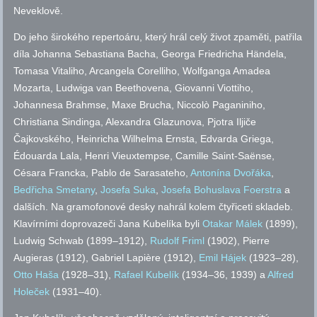
Neveklově.
Do jeho širokého repertoáru, který hrál celý život zpaměti, patřila
díla Johanna Sebastiana Bacha, Georga Friedricha Händela,
Tomasa Vitaliho, Arcangela Corelliho, Wolfganga Amadea
Mozarta, Ludwiga van Beethovena, Giovanni Viottiho,
Johannesa Brahmse, Maxe Brucha, Niccolò Paganiniho,
Christiana Sindinga, Alexandra Glazunova, Pjotra Iljiče
Čajkovského, Heinricha Wilhelma Ernsta, Edvarda Griega,
Édouarda Lala, Henri Vieuxtempse, Camille Saint-Saënse,
Césara Francka, Pablo de Sarasateho,
Antonína Dvořáka
,
Bedřicha Smetany
,
Josefa Suka
,
Josefa Bohuslava Foerstra
a
dalších. Na gramofonové desky nahrál kolem čtyřiceti skladeb.
Klavírními doprovazeči Jana Kubelíka byli
Otakar Málek
(1899),
Ludwig Schwab (1899–1912),
Rudolf Friml
(1902), Pierre
Augieras (1912), Gabriel Lapiѐre (1912),
Emil Hájek
(1923–28),
Otto Haša
(1928–31),
Rafael Kubelík
(1934–36, 1939) a
Alfred
Holeček
(1931–40).