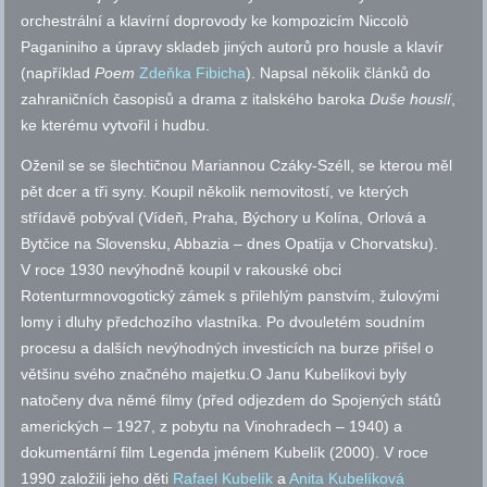
orchestrální a klavírní doprovody ke kompozicím Niccolò
Paganiniho a úpravy skladeb jiných autorů pro housle a klavír
(například
Poem
Zdeňka Fibicha
). Napsal několik článků do
zahraničních časopisů a drama z italského baroka
Duše houslí
,
ke kterému vytvořil i hudbu.
Oženil se se šlechtičnou Mariannou Czáky-Széll, se kterou měl
pět dcer a tři syny. Koupil několik nemovitostí, ve kterých
střídavě pobýval (Vídeň, Praha, Býchory u Kolína, Orlová a
Bytčice na Slovensku, Abbazia – dnes Opatija v Chorvatsku).
V roce 1930 nevýhodně koupil v rakouské obci
Rotenturmnovogotický zámek s přilehlým panstvím, žulovými
lomy i dluhy předchozího vlastníka. Po dvouletém soudním
procesu a dalších nevýhodných investicích na burze přišel o
většinu svého značného majetku.O Janu Kubelíkovi byly
natočeny dva němé filmy (před odjezdem do Spojených států
amerických – 1927, z pobytu na Vinohradech – 1940) a
dokumentární film Legenda jménem Kubelík (2000). V roce
1990 založili jeho děti
Rafael Kubelík
a
Anita Kubelíková