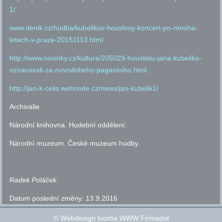
1/
www.denik.cz/hudba/kubelikuv-houslovy-koncert-po-mnoha-
letech-v-praze-20151113.html
http://www.novinky.cz/kultura/205029-houslistu-jana-kubelika-
oznacovali-za-novodobeho-paganiniho.html
http://jan-k-celis.webnode.cz/news/jan-kubelik1/
Archivalie
Národní knihovna. Hudební oddělení.
Národní muzeum. České muzeum hudby.
Radek Poláček
Datum poslední změny:
13.9.2016
©
Webdesign tvorba WWW Firmadat