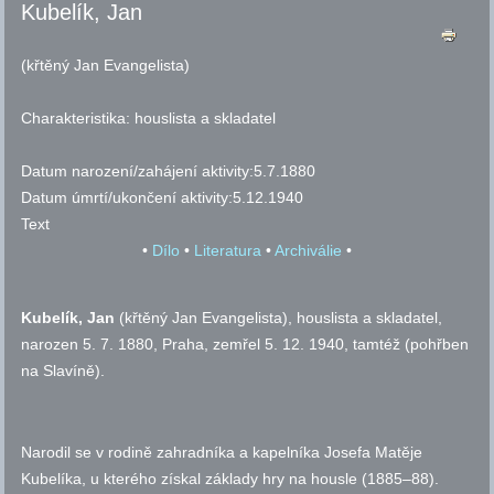
Kubelík, Jan
(křtěný Jan Evangelista)
Charakteristika:
houslista a skladatel
Datum narození/zahájení aktivity:
5.7.1880
Datum úmrtí/ukončení aktivity:
5.12.1940
Text
•
Dílo
•
Literatura
•
Archiválie
•
Kubelík, Jan
(křtěný Jan Evangelista), houslista a skladatel,
narozen 5. 7. 1880, Praha, zemřel 5. 12. 1940, tamtéž (pohřben
na Slavíně).
Narodil se v rodině zahradníka a kapelníka Josefa Matěje
Kubelíka, u kterého získal základy hry na housle (1885–88).