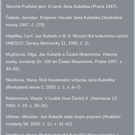
Sborník Pražské jaro. O ceně Jana Kubelíka (Praha 1947).
Čeleda, Jaroslav: Emperor. Housle Jana Kubelíka (Svobodné
noviny 1947,
č.
178).
Vejdělka, Cyril: Jan Kubelík a W. A. Mozart (Ke kulturnímu výročí
UNESCO, Zprávy Bertramky 11, 1980,
č.
2).
Mojžíšová, Olga: Jan Kubelík a Česká filharmonie. Historie,
osoby, kontexty (In: 100 let České filharmonie, Praha 1997,
s.
44–55).
Skočková, Hana: Rod houslového virtuosa Jana Kubelíka
(Rodopisná revue 5, 2003,
č.
1,
s.
6–7).
Reitererová, Vlasta: V hudbě život Čechů X. (Harmonie 13,
2004,
č.
10,
s.
28–31).
Vilímec, Miroslav: Jan Kubelík stále živým pojmem (Hudební
rozhledy 58, 2005,
č.
12,
s.
41–42).