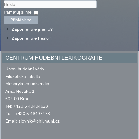
Uživatelské
jméno
Heslo
Pamatuj si mě
Přihlásit se
Zapomenuté jméno?
Zapomenuté heslo?
CENTRUM HUDEBNÍ LEXIKOGRAFIE
Ústav hudební vědy
Filozofická fakulta
Masarykova univerzita
Arna Nováka 1
602 00 Brno
Tel: +420 5 49494623
Fax: +420 5 49497478
Email:
slovnik@phil.muni.cz