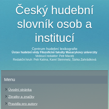
Český hudební
slovník osob a
institucí
Centrum hudební lexikografie
Ústav hudební vědy Filozofické fakulty Masarykovy univerzity
Vedoucí redaktor: Petr Macek
Redakční kruh: Petr Kalina, Karel Steinmetz, Šárka Zahrádková
Menu
Úvodní stránka
Zkratky a značky
Pravidla pro autory