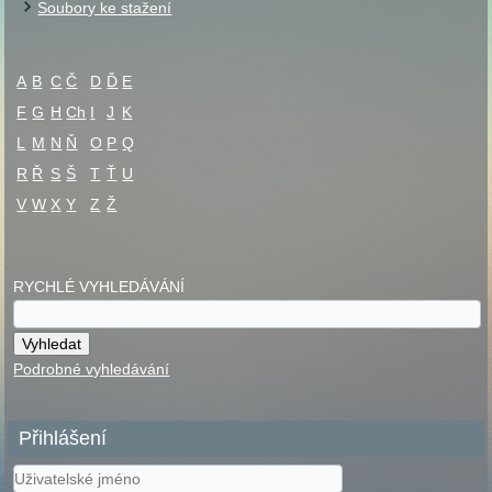
Soubory ke stažení
A
B
C
Č
D
Ď
E
F
G
H
Ch
I
J
K
L
M
N
Ň
O
P
Q
R
Ř
S
Š
T
Ť
U
V
W
X
Y
Z
Ž
RYCHLÉ VYHLEDÁVÁNÍ
Podrobné vyhledávání
Přihlášení