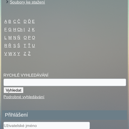
Soubory ke stažení
A
B
C
Č
D
Ď
E
F
G
H
Ch
I
J
K
L
M
N
Ň
O
P
Q
R
Ř
S
Š
T
Ť
U
V
W
X
Y
Z
Ž
RYCHLÉ VYHLEDÁVÁNÍ
Podrobné vyhledávání
Přihlášení