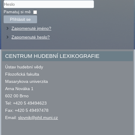
Uživatelské
jméno
Heslo
Pamatuj si mě
Přihlásit se
Zapomenuté jméno?
Zapomenuté heslo?
CENTRUM HUDEBNÍ LEXIKOGRAFIE
Ústav hudební vědy
Filozofická fakulta
Masarykova univerzita
Arna Nováka 1
602 00 Brno
Tel: +420 5 49494623
Fax: +420 5 49497478
Email:
slovnik@phil.muni.cz