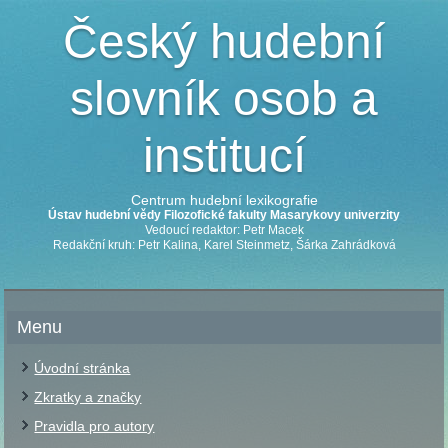
Český hudební
slovník osob a
institucí
Centrum hudební lexikografie
Ústav hudební vědy Filozofické fakulty Masarykovy univerzity
Vedoucí redaktor: Petr Macek
Redakční kruh: Petr Kalina, Karel Steinmetz, Šárka Zahrádková
Menu
Úvodní stránka
Zkratky a značky
Pravidla pro autory