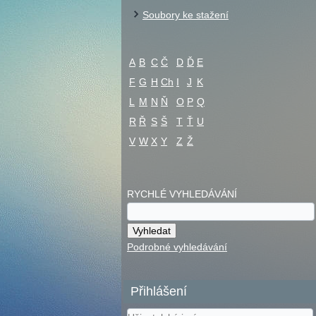
Soubory ke stažení
A
B
C
Č
D
Ď
E
F
G
H
Ch
I
J
K
L
M
N
Ň
O
P
Q
R
Ř
S
Š
T
Ť
U
V
W
X
Y
Z
Ž
RYCHLÉ VYHLEDÁVÁNÍ
Podrobné vyhledávání
Přihlášení