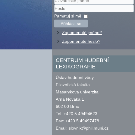
Uživatelské
jméno
Heslo
Pamatuj si mě
Přihlásit se
Zapomenuté jméno?
Zapomenuté heslo?
CENTRUM HUDEBNÍ
LEXIKOGRAFIE
Ústav hudební vědy
Filozofická fakulta
Masarykova univerzita
Arna Nováka 1
602 00 Brno
Tel: +420 5 49494623
Fax: +420 5 49497478
Email:
slovnik@phil.muni.cz