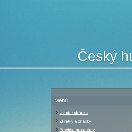
Český hu
Menu
Úvodní stránka
Zkratky a značky
Pravidla pro autory