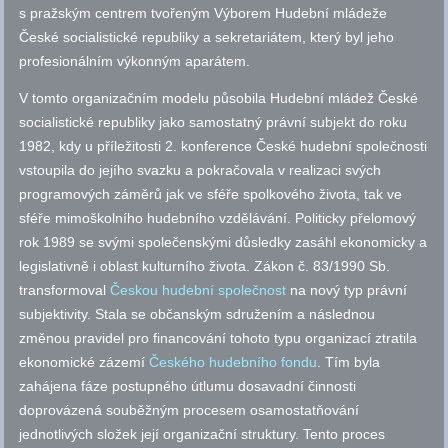
s pražským centrem tvořeným Výborem Hudební mládeže
České socialistické republiky a sekretariátem, který byl jeho
profesionálním výkonným aparátem.
V tomto organizačním modelu působila Hudební mládež České
socialistické republiky jako samostatný právní subjekt do roku
1982, kdy u příležitosti 2. konference České hudební společnosti
vstoupila do jejího svazku a pokračovala v realizaci svých
programových záměrů jak ve sféře spolkového života, tak ve
sféře mimoškolního hudebního vzdělávání. Politicky přelomový
rok 1989 se svými společenskými důsledky zasáhl ekonomicky a
legislativně i oblast kulturního života. Zákon
č.
83/1990 Sb.
transformoval
Českou hudební společnost
na nový typ právní
subjektivity. Stala se občanským sdružením a následnou
změnou pravidel pro financování tohoto typu organizací ztratila
ekonomické zázemí
Českého hudebního fondu
. Tím byla
zahájena fáze postupného útlumu dosavadní činnosti
doprovázená souběžným procesem osamostatňování
jednotlivých složek její organizační struktury. Tento proces