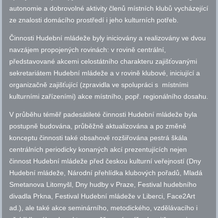
autonomie a dobrovolné aktivity členů místních klubů vycházející
ze znalosti domácího prostředí i jeho kulturních potřeb.
Činnosti Hudební mládeže byly iniciovány a realizovány ve dvou
navzájem propojených rovinách: v rovině centrální,
představované akcemi celostátního charakteru zajišťovanými
sekretariátem Hudební mládeže a v rovině klubové, iniciující a
organizačně zajišťující (zpravidla ve spolupráci s místními
kulturními zařízeními) akce místního, popř. regionálního dosahu.
V průběhu téměř padesátileté činnosti Hudební mládeže byla
postupně budována, průběžně aktualizována a po změně
konceptu činnosti také obsahově rozšiřována pestrá škála
centrálních periodicky konaných akcí prezentujících nejen
činnost Hudební mládeže před českou kulturní veřejností (Dny
Hudební mládeže, Národní přehlídka klubových pořadů, Mladá
Smetanova Litomyšl, Dny hudby v Praze, Festival hudebního
divadla Prkna, Festival Hudební mládeže v Liberci, Face2Art
ad.), ale také akce seminárního, metodického, vzdělávacího i