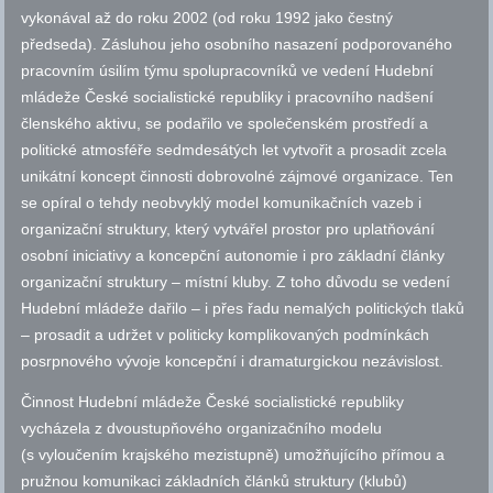
vykonával až do roku 2002 (od roku 1992 jako čestný
předseda). Zásluhou jeho osobního nasazení podporovaného
pracovním úsilím týmu spolupracovníků ve vedení Hudební
mládeže České socialistické republiky i pracovního nadšení
členského aktivu, se podařilo ve společenském prostředí a
politické atmosféře sedmdesátých let vytvořit a prosadit zcela
unikátní koncept činnosti dobrovolné zájmové organizace. Ten
se opíral o tehdy neobvyklý model komunikačních vazeb i
organizační struktury, který vytvářel prostor pro uplatňování
osobní iniciativy a koncepční autonomie i pro základní články
organizační struktury – místní kluby. Z toho důvodu se vedení
Hudební mládeže dařilo – i přes řadu nemalých politických tlaků
– prosadit a udržet v politicky komplikovaných podmínkách
posrpnového vývoje koncepční i dramaturgickou nezávislost.
Činnost Hudební mládeže České socialistické republiky
vycházela z dvoustupňového organizačního modelu
(s vyloučením krajského mezistupně) umožňujícího přímou a
pružnou komunikaci základních článků struktury (klubů)