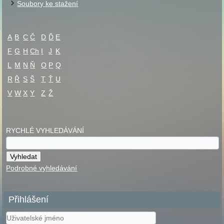
Soubory ke stažení
A
B
C
Č
D
Ď
E
F
G
H
Ch
I
J
K
L
M
N
Ň
O
P
Q
R
Ř
S
Š
T
Ť
U
V
W
X
Y
Z
Ž
RYCHLÉ VYHLEDÁVÁNÍ
Podrobné vyhledávání
Přihlášení