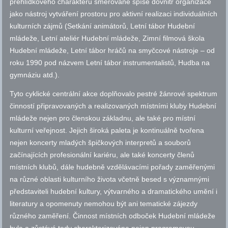
přehlídkového charakteru směřované spíše dovnitř organizace
jako nástroj vytváření prostoru pro aktivní realizaci individuálních
kulturních zájmů (Setkání animátorů, Letní tábor Hudební
mládeže, Letní ateliér Hudební mládeže, Zimní filmová škola
Hudební mládeže, Letní tábor hráčů na smyčcové nástroje – od
roku 1990 pod názvem Letní tábor instrumentalistů, Hudba na
gymnáziu
atd.
).
Tyto cyklické centrální akce doplňovalo pestré žánrové spektrum
činností připravovaných a realizovaných místními kluby Hudební
mládeže nejen pro členskou základnu, ale také pro místní
kulturní veřejnost. Jejich široká paleta je kontinuálně tvořena
nejen koncerty mladých špičkových interpretů a souborů
začínajících profesionální kariéru, ale také koncerty členů
místních klubů, dále hudebně vzdělávacími pořady zaměřenými
na různé oblasti kulturního života včetně besed s významnými
představiteli hudební kultury, výtvarného a dramatického umění i
literatury a opomenuty nemohou být ani tematické zájezdy
různého zaměření. Činnost místních odboček Hudební mládeže