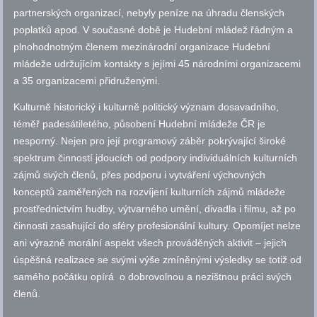
partnerských organizací, nebyly peníze na úhradu členských
poplatků
apod.
V současné době je Hudební mládež řádným a
plnohodnotným členem mezinárodní organizace Hudební
mládeže udržujícím kontakty s jejími 45 národními organizacemi
a 35 organizacemi přidruženými.
Kulturně historický i kulturně politický význam dosavadního,
téměř padesátiletého, působení Hudební mládeže ČR je
nesporný. Nejen pro její programový záběr pokrývající široké
spektrum činností jdoucích od podpory individuálních kulturních
zájmů svých členů, přes podporu i vytváření výchovných
konceptů zaměřených na rozvíjení kulturních zájmů mládeže
prostřednictvím hudby, výtvarného umění, divadla i filmu, až po
činnosti zasahující do sféry profesionální kultury. Opomíjet nelze
ani výrazně morální aspekt všech prováděných aktivit – jejich
úspěšná realizace se svými výše zmíněnými výsledky se totiž od
samého počátku opírá o dobrovolnou a nezištnou práci svých
členů.