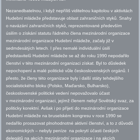
Nezanedbatelnou, i když nepříliš viditelnou kapitolou v aktivitách
Hudební mládeže představuje oblast zahraničních styků. Snahy
o navázání zahraničních styků, reprezentované především
úsilím o získání statutu řádného člena mezinárodní organizace
mezinárodní organizace Hudební mládeže, začaly již v
sedmdesátých letech. I přes nemalé individuální úsilí
představitelů Hudební mládeže se až do roku 1990 nepodařilo
členství v této mezinárodní organizaci získat. Byl to důsledek
nepochopení a malé politické vůle československých orgánů. I
přesto, že členy této organizace byly i další státy tehdejšího
socialistického bloku (Polsko, Maďarsko, Bulharsko),
československé politické vedení nepovažovalo účast
v mezinárodní organizaci, jejímž členem nebyl Sovětský svaz, za
politicky korektní. Avšak i po přijetí do mezinárodní organizace
Hudební mládeže na bruselském kongresu v roce 1990 se
nedařilo prosazovat plnohodnotné aktivní členství, a to z důvodů
ekonomických – nebyly peníze na pokrytí účasti českých
delegátů na akcích mezinárodní organizace i na akcích