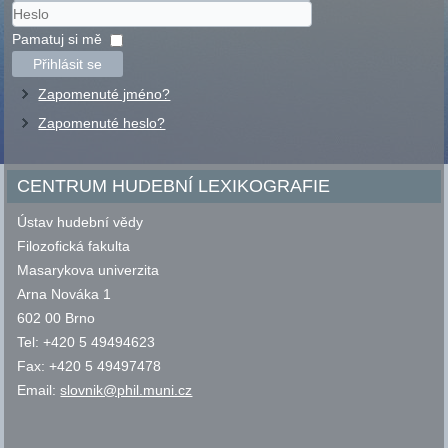
Uživatelské
jméno
Heslo
Pamatuj si mě
Přihlásit se
Zapomenuté jméno?
Zapomenuté heslo?
CENTRUM HUDEBNÍ LEXIKOGRAFIE
Ústav hudební vědy
Filozofická fakulta
Masarykova univerzita
Arna Nováka 1
602 00 Brno
Tel: +420 5 49494623
Fax: +420 5 49497478
Email:
slovnik@phil.muni.cz