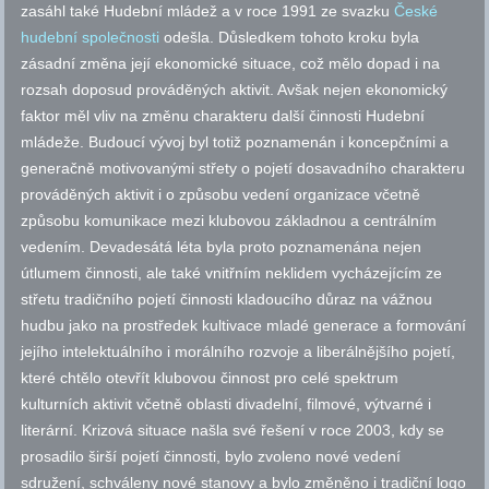
zasáhl také Hudební mládež a v roce 1991 ze svazku
České
hudební společnosti
odešla. Důsledkem tohoto kroku byla
zásadní změna její ekonomické situace, což mělo dopad i na
rozsah doposud prováděných aktivit. Avšak nejen ekonomický
faktor měl vliv na změnu charakteru další činnosti Hudební
mládeže. Budoucí vývoj byl totiž poznamenán i koncepčními a
generačně motivovanými střety o pojetí dosavadního charakteru
prováděných aktivit i o způsobu vedení organizace včetně
způsobu komunikace mezi klubovou základnou a centrálním
vedením. Devadesátá léta byla proto poznamenána nejen
útlumem činnosti, ale také vnitřním neklidem vycházejícím ze
střetu tradičního pojetí činnosti kladoucího důraz na vážnou
hudbu jako na prostředek kultivace mladé generace a formování
jejího intelektuálního i morálního rozvoje a liberálnějšího pojetí,
které chtělo otevřít klubovou činnost pro celé spektrum
kulturních aktivit včetně oblasti divadelní, filmové, výtvarné i
literární. Krizová situace našla své řešení v roce 2003, kdy se
prosadilo širší pojetí činnosti, bylo zvoleno nové vedení
sdružení, schváleny nové stanovy a bylo změněno i tradiční logo