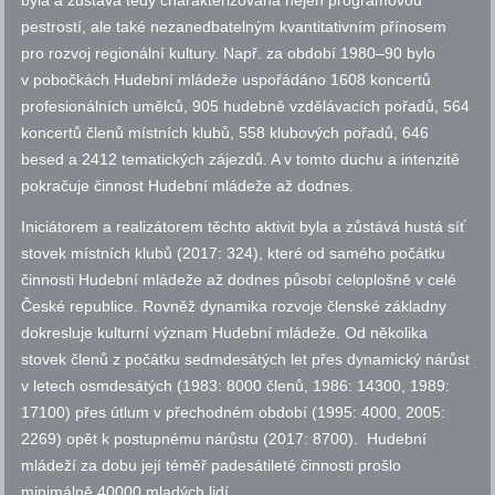
byla a zůstává tedy charakterizována nejen programovou
pestrostí, ale také nezanedbatelným kvantitativním přínosem
pro rozvoj regionální kultury. Např. za období 1980–90 bylo
v pobočkách Hudební mládeže uspořádáno 1608 koncertů
profesionálních umělců, 905 hudebně vzdělávacích pořadů, 564
koncertů členů místních klubů, 558 klubových pořadů, 646
besed a 2412 tematických zájezdů. A v tomto duchu a intenzitě
pokračuje činnost Hudební mládeže až dodnes.
Iniciátorem a realizátorem těchto aktivit byla a zůstává hustá síť
stovek místních klubů (2017: 324), které od samého počátku
činnosti Hudební mládeže až dodnes působí celoplošně v celé
České republice. Rovněž dynamika rozvoje členské základny
dokresluje kulturní význam Hudební mládeže. Od několika
stovek členů z počátku sedmdesátých let přes dynamický nárůst
v letech osmdesátých (1983: 8000 členů, 1986: 14300, 1989:
17100) přes útlum v přechodném období (1995: 4000, 2005:
2269) opět k postupnému nárůstu (2017: 8700). Hudební
mládeží za dobu její téměř padesátileté činnosti prošlo
minimálně 40000 mladých lidí.