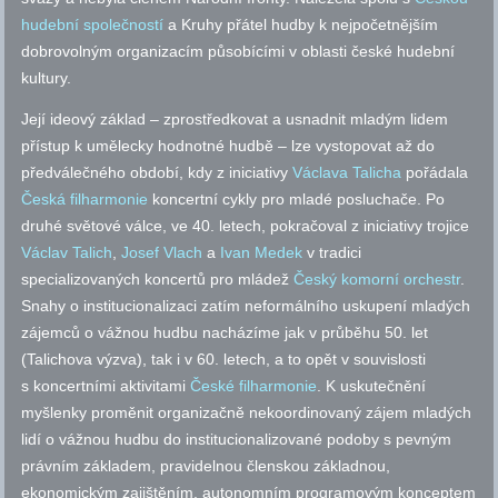
hudební společností
a Kruhy přátel hudby k nejpočetnějším
dobrovolným organizacím působícími v oblasti české hudební
kultury.
Její ideový základ – zprostředkovat a usnadnit mladým lidem
přístup k umělecky hodnotné hudbě – lze vystopovat až do
předválečného období, kdy z iniciativy
Václava Talicha
pořádala
Česká filharmonie
koncertní cykly pro mladé posluchače. Po
druhé světové válce, ve 40. letech, pokračoval z iniciativy trojice
Václav Talich
,
Josef Vlach
a
Ivan Medek
v tradici
specializovaných koncertů pro mládež
Český komorní orchestr
.
Snahy o institucionalizaci zatím neformálního uskupení mladých
zájemců o vážnou hudbu nacházíme jak v průběhu 50. let
(Talichova výzva), tak i v 60. letech, a to opět v souvislosti
s koncertními aktivitami
České filharmonie
. K uskutečnění
myšlenky proměnit organizačně nekoordinovaný zájem mladých
lidí o vážnou hudbu do institucionalizované podoby s pevným
právním základem, pravidelnou členskou základnou,
ekonomickým zajištěním, autonomním programovým konceptem