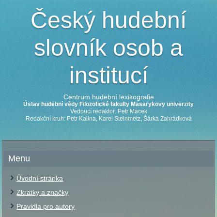
Český hudební
slovník osob a
institucí
Centrum hudební lexikografie
Ústav hudební vědy Filozofické fakulty Masarykovy univerzity
Vedoucí redaktor: Petr Macek
Redakční kruh: Petr Kalina, Karel Steinmetz, Šárka Zahrádková
Menu
Úvodní stránka
Zkratky a značky
Pravidla pro autory