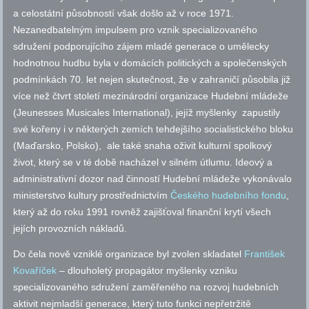
a celostátní působností však došlo až v roce 1971.
Nezanedbatelným impulsem pro vznik specializovaného
sdružení podporujícího zájem mladé generace o umělecky
hodnotnou hudbu byla v domácích politických a společenských
podmínkách 70. let nejen skutečnost, že v zahraničí působila již
více než čtvrt století mezinárodní organizace Hudební mládeže
(Jeunesses Musicales International), jejíž myšlenky zapustily
své kořeny i v některých zemích tehdejšího socialistického bloku
(Maďarsko, Polsko), ale také snaha oživit kulturní spolkový
život, který se v té době nacházel v silném útlumu. Ideový a
administrativní dozor nad činností Hudební mládeže vykonávalo
ministerstvo kultury prostřednictvím
Českého hudebního fondu
,
který až do roku 1991 rovněž zajišťoval finanční krytí všech
jejích provozních nákladů.
Do čela nově vzniklé organizace byl zvolen skladatel
František
Kovaříček
– dlouholetý propagátor myšlenky vzniku
specializovaného sdružení zaměřeného na rozvoj hudebních
aktivit nejmladší generace, který tuto funkci nepřetržitě