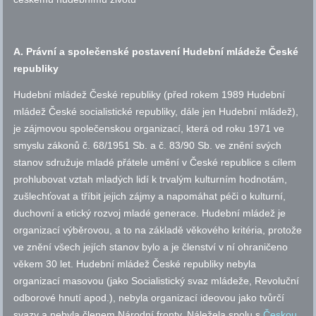
A. Právní a společenské postavení Hudební mládeže České
republiky
Hudební mládež České republiky (před rokem 1989 Hudební
mládež České socialistické republiky, dále jen Hudební mládež),
je zájmovou společenskou organizací, která od roku 1971 ve
smyslu zákonů
č.
68/1951 Sb. a
č.
83/90 Sb. ve znění svých
stanov sdružuje mladé přátele umění v České republice s cílem
prohlubovat vztah mladých lidí k trvalým kulturním hodnotám,
zušlechťovat a tříbit jejich zájmy a napomáhat péči o kulturní,
duchovní a etický rozvoj mladé generace. Hudební mládež je
organizací výběrovou, a to na základě věkového kritéria, protože
ve znění všech jejích stanov bylo a je členství v ní ohraničeno
věkem 30 let. Hudební mládež České republiky nebyla
organizací masovou (jako Socialistický svaz mládeže, Revoluční
odborové hnutí
apod.
), nebyla organizací ideovou jako tvůrčí
svazy a nebyla členem Národní fronty. Náležela spolu s
Českou