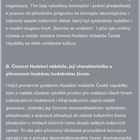
organizace. Tím byly vytvořeny koncepční i právní předpoklady
k posunu od původního programu ke konceptu akcentujícímu i
zábavný aspekt kulturních aktivit, který byl symbolicky vyjádřen i
v novém sloganu hnutí „Bavíme se uměním“. I přes tyto změny
zůstala a nadále zůstává činnost Hudební mládeže České
republiky ve sféře umělecké kultury.
B.
Činnost Hudební mládeže, její charakteristika a
přínosnost českému hudebnímu životu
I když primárním posláním Hudební mládeže České republiky
bylo a nadále zůstává vytvářet prostor pro realizaci všech forem
individuálních hudebních i šířeji kulturních zájmů mladé
generace, výsledky její činnosti nezanedbatelným způsobem
přesahovaly a doposud přesahují do oblasti kulturního života
především v místech ležících mimo dosah velkých kulturních
center. To vše jako přirozený důsledek promyšlené koncepce
opírající se o principy decentralizovaného řízení, dramaturgické